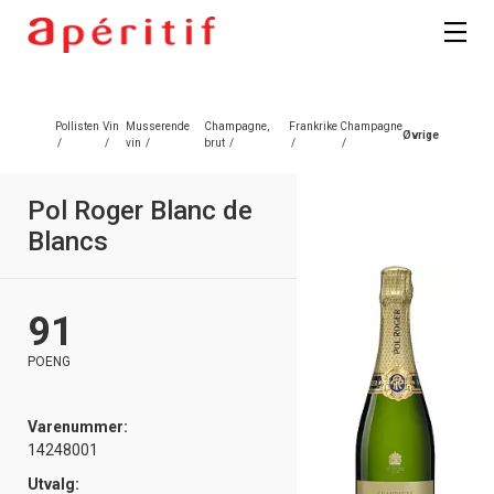
Registrer deg
Pollisten
Vin
Musserende
Champagne,
Frankrike
Champagne
Øvrige
/
/
vin
/
brut
/
/
/
Pol Roger Blanc de
Blancs
91
POENG
Varenummer:
14248001
Utvalg: