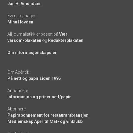
links
Jan H. Amundsen
Event manager:
Mina Hovden
All journalistikk er basert på
Vær
varsom-plakaten
og
Redaktørplakaten
Om informasjonskapsler
Om Apéritif:
På nett og papir siden 1995
Annonsere:
Informasjon og priser nett/papir
Abonnere:
Papirabonnement for restaurantbransjen
Medlemskap Apéritif Mat- og vinklubb