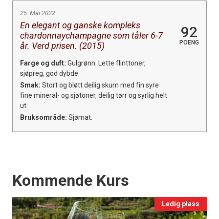
25. Mai 2022
En elegant og ganske kompleks
92
chardonnaychampagne som tåler 6-7
POENG
år. Verd prisen. (2015)
Farge og duft:
Gulgrønn. Lette flinttoner,
sjøpreg, god dybde.
Smak:
Stort og bløtt deilig skum med fin syre
fine mineral- og sjøtoner, deilig tørr og syrlig helt
ut.
Bruksområde:
Sjømat.
Events
Kommende Kurs
Ledig plass