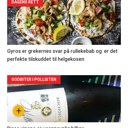
Forsiden
DAGENS RETT
akkurat
nå
-
2
Gyros er grekernes svar på rullekebab og er det
perfekte tilskuddet til helgekosen
Forsiden
GODBITER I POLLISTEN
akkurat
nå
+
-