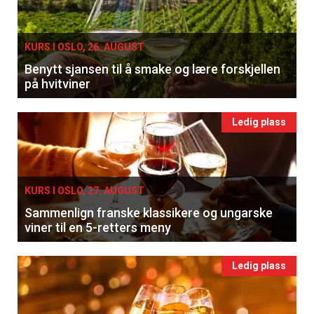
KURS I OSLO, 26. AUGUST
Benytt sjansen til å smake og lære forskjellen
på hvitviner
Ledig plass
KURS I OSLO, 27. AUGUST
Sammenlign franske klassikere og ungarske
viner til en 5-retters meny
Ledig plass