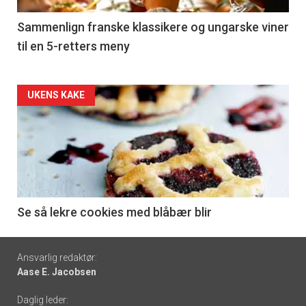
5
Sammenlign franske klassikere og ungarske viner
til en 5-retters meny
Forsiden
UKENS KAKE
akkurat
nå
-
6
Se så lekre cookies med blåbær blir
Footer
Ansvarlig redaktør:
Aase E. Jacobsen
-
Daglig leder: