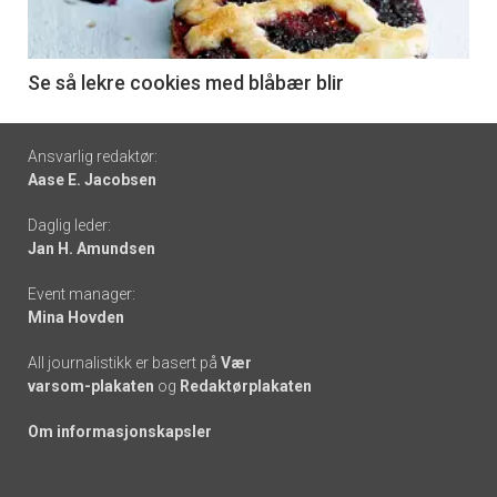
-
6
Se så lekre cookies med blåbær blir
Footer
Ansvarlig redaktør:
Aase E. Jacobsen
-
Daglig leder:
links
Jan H. Amundsen
Event manager:
Mina Hovden
All journalistikk er basert på
Vær
varsom-plakaten
og
Redaktørplakaten
Om informasjonskapsler