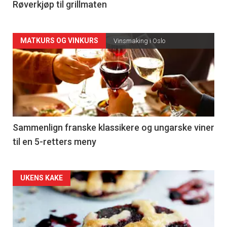
4
Røverkjøp til grillmaten
Forsiden
MATKURS OG VINKURS
Vinsmaking i Oslo
akkurat
nå
-
5
Sammenlign franske klassikere og ungarske viner
til en 5-retters meny
Forsiden
UKENS KAKE
akkurat
nå