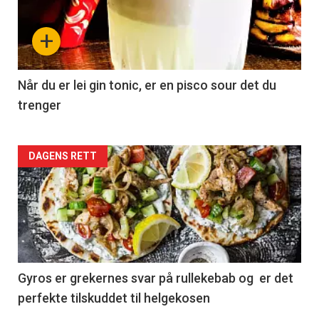
+
Når du er lei gin tonic, er en pisco sour det du
trenger
Forsiden
DAGENS RETT
akkurat
nå
-
2
Gyros er grekernes svar på rullekebab og er det
perfekte tilskuddet til helgekosen