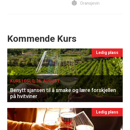
Oransjevin
Events
Kommende Kurs
Ledig plass
KURS I OSLO, 26. AUGUST
Benytt sjansen til å smake og lære forskjellen
på hvitviner
Ledig plass