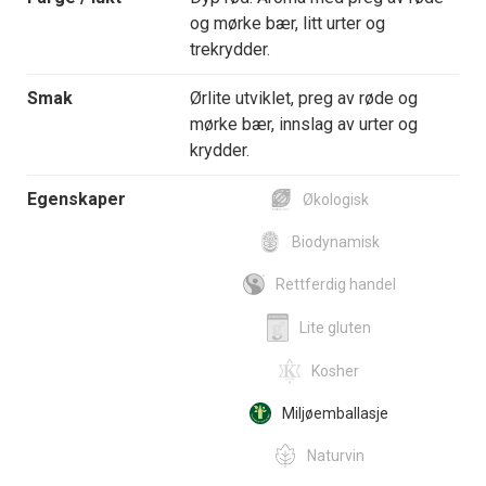
og mørke bær, litt urter og
trekrydder.
Smak
Ørlite utviklet, preg av røde og
mørke bær, innslag av urter og
krydder.
Egenskaper
Økologisk
Biodynamisk
Rettferdig handel
Lite gluten
Kosher
Miljøemballasje
Naturvin