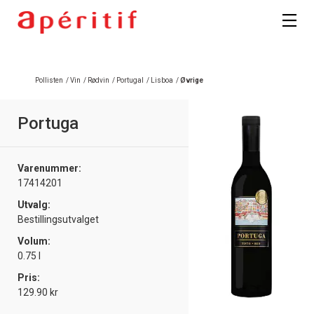
Registrer deg
Pollisten
/
Vin
/
Rødvin
/
Portugal
/
Lisboa
/
Øvrige
Portuga
Varenummer:
17414201
Utvalg:
Bestillingsutvalget
Volum:
0.75 l
Pris:
129.90 kr