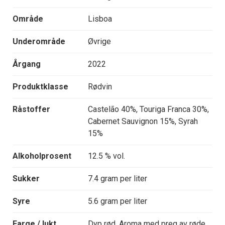
Område
Lisboa
Underområde
Øvrige
Årgang
2022
Produktklasse
Rødvin
Råstoffer
Castelão 40%, Touriga Franca 30%,
Cabernet Sauvignon 15%, Syrah
15%
Alkoholprosent
12.5 % vol.
Sukker
7.4 gram per liter
Syre
5.6 gram per liter
Farge / lukt
Dyp rød. Aroma med preg av røde