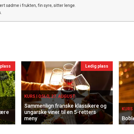
rt sødme i frukten, fin syre, sitter lenge.
.
 plass
Ledig plass
KURS I OSLO, 27. AUGUST
Sammenlign franske klassikere og
KURS 
lære
ungarske viner til en 5-retters
meny
Bobl