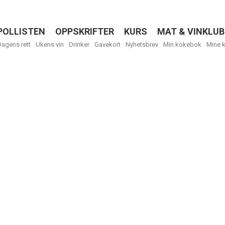
POLLISTEN
OPPSKRIFTER
KURS
MAT & VINKLUB
Menu
Dagens rett
Ukens vin
Drinker
Gavekort
Nyhetsbrev
Min kokebok
Mine 
R