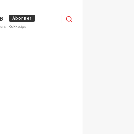
Menu
B
Abonner
kurs
Kokketips
profile
egistrer deg