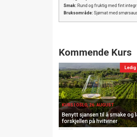
Smak:
Rund og fruktig med fint integre
Bruksområde:
Sjømat med smørsaus
Events
Kommende Kurs
Ledig
KURS I OSLO, 26. AUGUST
Benytt sjansen til å smake og 
forskjellen på hvitviner