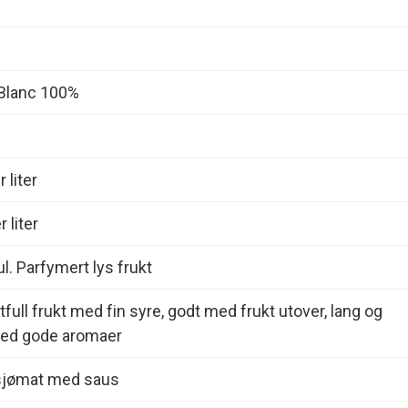
Blanc 100%
 liter
 liter
l. Parfymert lys frukt
tfull frukt med fin syre, godt med frukt utover, lang og
med gode aromaer
sjømat med saus