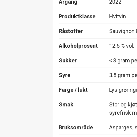
Årgang
2022
Produktklasse
Hvitvin
Råstoffer
Sauvignon 
Alkoholprosent
12.5 % vol.
Sukker
< 3 gram per
Syre
3.8 gram per
Farge / lukt
Lys grønngu
Smak
Stor og kjøt
syrefrisk 
Bruksområde
Asparges, 