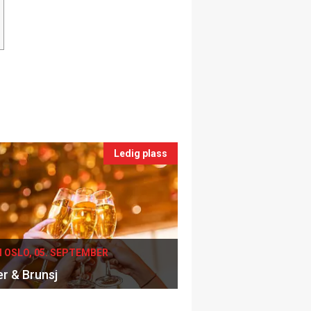
Ledig plass
I OSLO, 05. SEPTEMBER
er & Brunsj