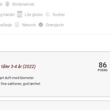
sk
Biodynamisk
ig handel
Lite gluten
Kosher
allasje
Naturvin
Oransjevin
86
 tåler 3-4 år (2022)
POENG
get duft med blomster
 fine salttoner, god tørrhet