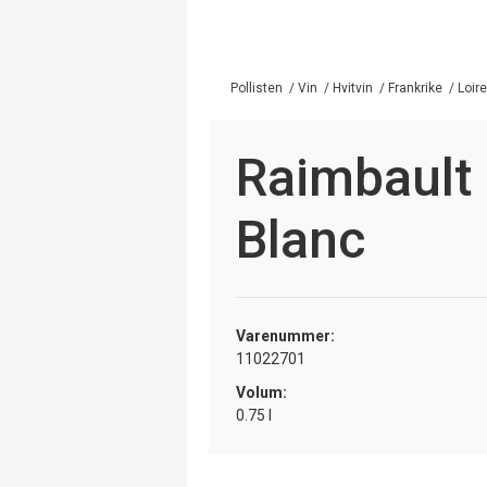
Pollisten
/
Vin
/
Hvitvin
/
Frankrike
/
Loire
Raimbault
Blanc
Varenummer:
11022701
Volum:
0.75 l