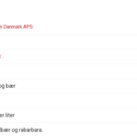
ken Danmark APS
 og bær
r liter
dbær og rabarbara.