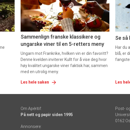
nå
nå
-
-
5
6
Sammenlign franske klassikere og
Se så 
ungarske viner til en 5-retters meny
nne
Har du 
Ungarn mot Frankrike, hvilken vin er din favoritt?
blå, er
Denne kvelden inviterer Kullt for å vise deg hvor
fangste
høy kvalitet ungarske viner faktisk har, sammen
med en utrolig meny.
Les hele saken
Les hel
Om Apéritif:
Post- o
På nett og papir siden 1995
Universi
0162 Os
Annonsere: