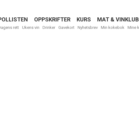
POLLISTEN
OPPSKRIFTER
KURS
MAT & VINKLUB
Menu
Dagens rett
Ukens vin
Drinker
Gavekort
Nyhetsbrev
Min kokebok
Mine 
R