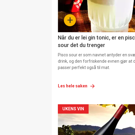
+
Når du er lei gin tonic, er en pis
sour det du trenger
Pisco sour er som navnet antyder en svær
drink, og den forfriskende evnen gjør at 
passer perfekt også til mat.
Les hele saken
Forsiden
UKENS VIN
akkurat