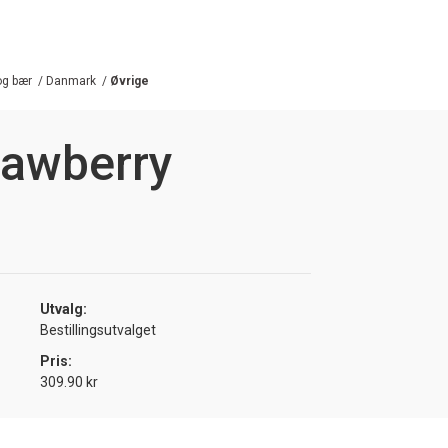
 og bær
/
Danmark
/
Øvrige
rawberry
Utvalg:
Bestillingsutvalget
Pris:
309.90 kr