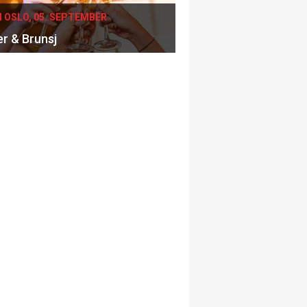
I OSLO, 05. SEPTEMBER
er & Brunsj