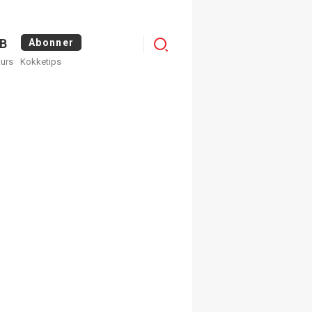
Menu
B
Abonner
kurs
Kokketips
profile
egistrer deg