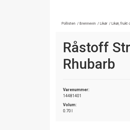
Pollisten
/
Brennevin
/
Likør
/
Likør, frukt
Råstoff St
Rhubarb
Varenummer:
14481401
Volum:
0.70 l