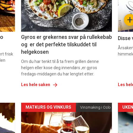
nå
nå
-
-
+
2
3
co
Gyros er grekernes svar på rullekebab
Disse 
og er det perfekte tilskuddet til
Årsaken 
helgekosen
t frisk
himmel
den
Om du har tenkt til å ta frem grillen denne
helgen eller kose deg innendørs ,er gyros
fredags-middagen du har lengtet etter.
Les hele saken
Les hel
Forsiden
For
MATKURS OG VINKURS
UKEN
Vinsmaking i Oslo
akkurat
akk