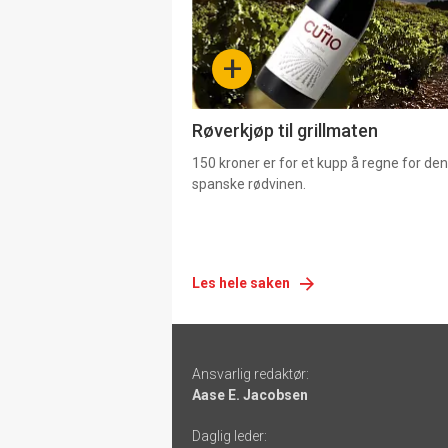
nå
-
+
4
Røverkjøp til grillmaten
150 kroner er for et kupp å regne for de
spanske rødvinen.
Les hele saken
Footer
Ansvarlig redaktør:
-
Aase E. Jacobsen
links
Daglig leder: