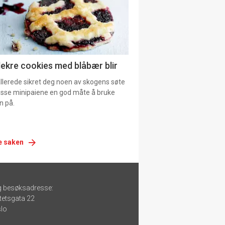
lekre cookies med blåbær blir
allerede sikret deg noen av skogens søte
 disse minipaiene en god måte å bruke
n på.
e saken
g besøksadresse:
tetsgata 22
lo