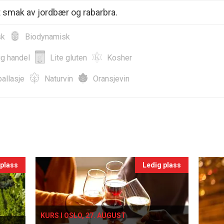
t smak av jordbær og rabarbra.
sk
Biodynamisk
ig handel
Lite gluten
Kosher
allasje
Naturvin
Oransjevin
 plass
Ledig plass
KURS I OSLO, 27. AUGUST