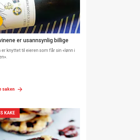
vinene er usannsynlig billige
er knyttet til eieren som får sin «lønn i
en».
e saken
siden
S KAKE
urat