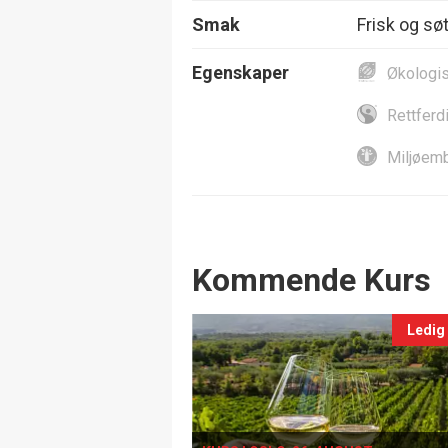
Smak
Frisk og sø
Egenskaper
Økologi
Rettferd
Miljøemb
Events
Kommende Kurs
Ledig