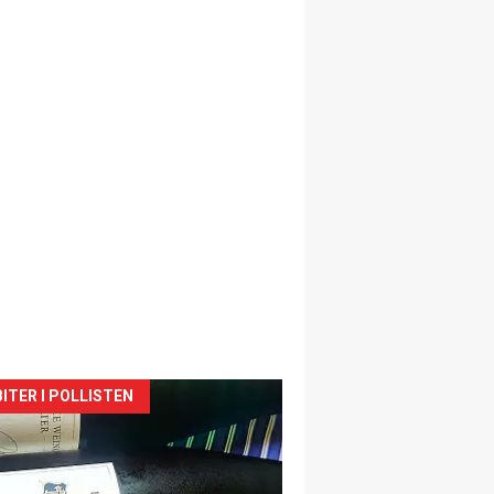
siden
ITER I POLLISTEN
urat