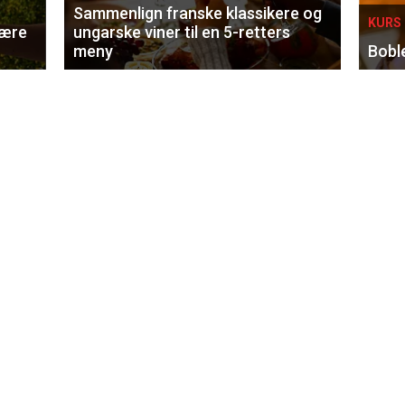
Sammenlign franske klassikere og
KURS 
lære
ungarske viner til en 5-retters
meny
Bobl