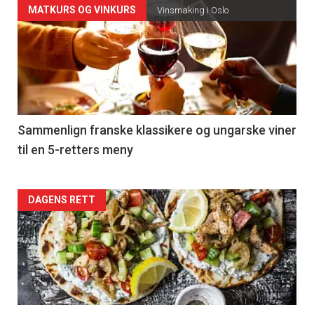
Forsiden
MATKURS OG VINKURS
Vinsmaking i Oslo
akkurat
nå
-
5
Sammenlign franske klassikere og ungarske viner
til en 5-retters meny
Forsiden
DAGENS RETT
akkurat
nå
-