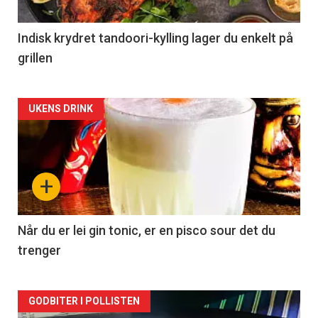
Indisk krydret tandoori-kylling lager du enkelt på
grillen
Forsiden
UKENS DRINK
akkurat
nå
+
-
2
Når du er lei gin tonic, er en pisco sour det du
trenger
Forsiden
GODBITER I POLLISTEN