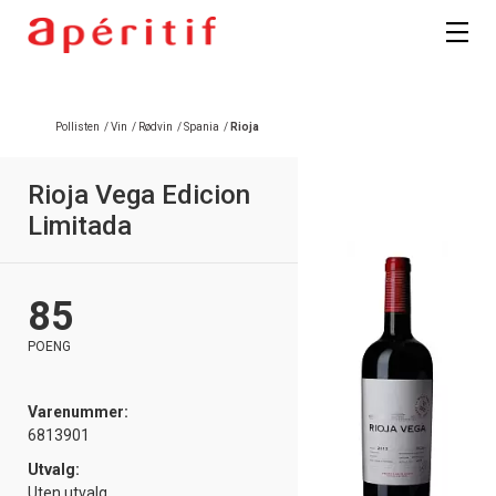
Pollisten
/
Vin
/
Rødvin
/
Spania
/
Rioja
Rioja Vega Edicion
Limitada
85
POENG
Varenummer:
6813901
Utvalg:
Uten utvalg