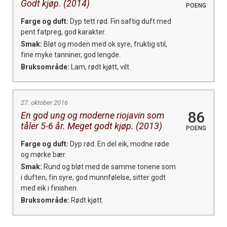
Godt kjøp. (2014)
POENG
Farge og duft:
Dyp tett rød. Fin saftig duft med
pent fatpreg, god karakter.
Smak:
Bløt og moden med ok syre, fruktig stil,
fine myke tanniner, god lengde.
Bruksområde:
Lam, rødt kjøtt, vilt.
27. oktober 2016
86
En god ung og moderne riojavin som
tåler 5-6 år. Meget godt kjøp. (2013)
POENG
Farge og duft:
Dyp rød. En del eik, modne røde
og mørke bær.
Smak:
Rund og bløt med de samme tonene som
i duften, fin syre, god munnfølelse, sitter godt
med eik i finishen.
Bruksområde:
Rødt kjøtt.