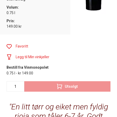
Volum:
0.75 l
Pris:
149.00 kr
Favoritt
Legg til Min vinkjeller
Bestill fra Vinmonopolet
0.75 l - kr 149.00
Utsolgt
En litt tørr og eiket men fyldig
rioja som tåler 6-7 år. Godt