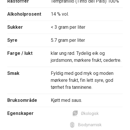
Råstoffer
Tempranillo (Tinto del Pais) 100%
Alkoholprosent
14 % vol.
Sukker
< 3 gram per liter
Syre
5.7 gram per liter
Farge / lukt
klar ung rød. Tydelig eik og
jordsmonn, mørkere frukt, cedertre.
Smak
Fyldig med god myk og moden
mørkere frukt, fin lett syre, god
tørrhet fra tanninene.
Bruksområde
Kjøtt med saus.
Egenskaper
Økologisk
Biodynamisk