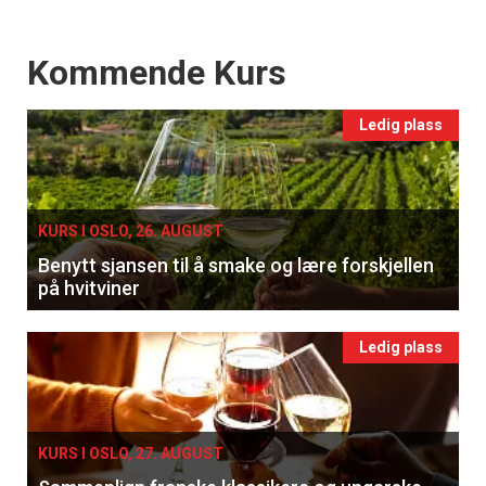
Events
Kommende Kurs
Ledig plass
KURS I OSLO, 26. AUGUST
Benytt sjansen til å smake og lære forskjellen
på hvitviner
Ledig plass
KURS I OSLO, 27. AUGUST