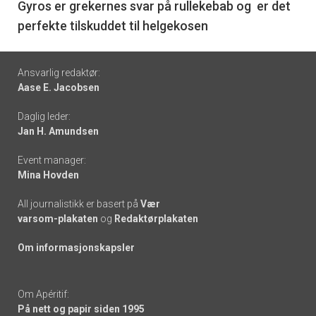
6
Gyros er grekernes svar på rullekebab og er det
perfekte tilskuddet til helgekosen
Footer
Ansvarlig redaktør:
Aase E. Jacobsen
-
Daglig leder:
links
Jan H. Amundsen
Event manager:
Mina Hovden
All journalistikk er basert på
Vær
varsom-plakaten
og
Redaktørplakaten
Om informasjonskapsler
Om Apéritif:
På nett og papir siden 1995