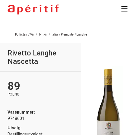
Pollisten
/
Vin
/
Hvitvin
/
Italia
/
Piemonte
/
Langhe
Rivetto Langhe
Nascetta
89
POENG
Varenummer:
9748601
Utvalg:
Bestillingsutvalget