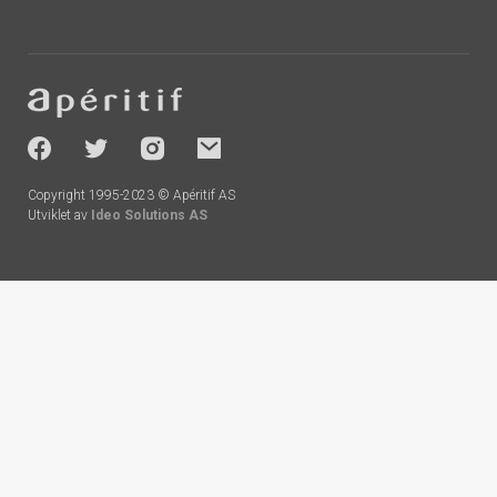
Footer
-
socials
Copyright 1995-2023 © Apéritif AS
Utviklet av
Ideo Solutions AS
Handlekurv