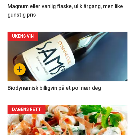
3
Magnum eller vanlig flaske, ulik årgang, men like
gunstig pris
Forsiden
UKENS VIN
akkurat
nå
+
-
4
Biodynamisk billigvin på et pol nær deg
Forsiden
DAGENS RETT
akkurat