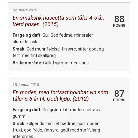
02. mars 2019
88
En smaksrik nascetta som tåler 4-5 år.
Verd prisen. (2015)
POENG
Farge og duft:
Gul. God fedme, mineraler,
blomster, eik.
Smak:
God munnfølelse, fin syre, sitter godt og
tørt med fint skallpreg.
Bruksområde:
Grillet sjømat med saus.
15. januar 2018
87
En moden, men fortsatt holdbar vin som
tåler 5-6 år til. Godt kjøp. (2012)
POENG
Farge og duft:
Gullgrønn. Litt moden, snev av
gummi.
Smak:
Følger duften, lett sødme, god moden
frukt, god fylde, fin syre, godt med stoff, lang
ettersmak.