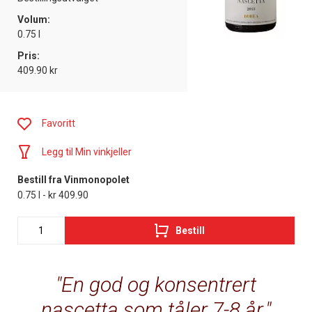
Volum:
0.75 l
Pris:
409.90 kr
Favoritt
Legg til Min vinkjeller
Bestill fra Vinmonopolet
0.75 l - kr 409.90
Bestill
En god og konsentrert
nascetta som tåler 7-8 år.