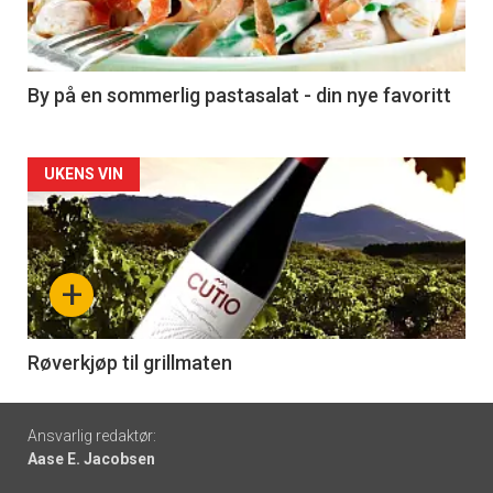
nå
-
5
By på en sommerlig pastasalat - din nye favoritt
Forsiden
UKENS VIN
akkurat
nå
+
-
6
Røverkjøp til grillmaten
Footer
Ansvarlig redaktør:
Aase E. Jacobsen
-