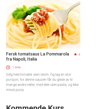
Fersk tomatsaus La Pommarola
4
fra Napoli, Italia
1 time
Velg hele tomater uten skinn. Og lag en stor
porsjon, for denne sausen får du glede av til
mange andre retter, med eller uten pasta, og ikke
minst pizza.
Events
Kommende Kurs