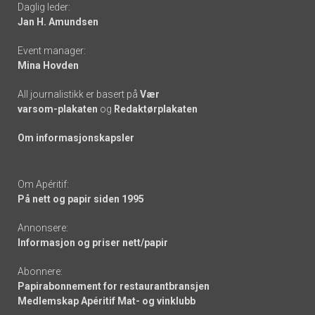
Daglig leder:
links
Jan H. Amundsen
Event manager:
Mina Hovden
All journalistikk er basert på
Vær
varsom-plakaten
og
Redaktørplakaten
Om informasjonskapsler
Om Apéritif:
På nett og papir siden 1995
Annonsere:
Informasjon og priser nett/papir
Abonnere:
Papirabonnement for restaurantbransjen
Medlemskap Apéritif Mat- og vinklubb