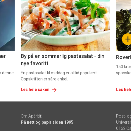
akkurat
akk
nå
nå
-
-
+
5
6
nær
By på en sommerlig pastasalat - din
Røverk
nye favoritt
150 kron
om denne.
En pastasalat til middag er alltid populært.
spanske
Oppskriften er såre enkel.
Les hele saken
Les hel
Om Apéritif:
Post- o
På nett og papir siden 1995
Universi
0162 Os