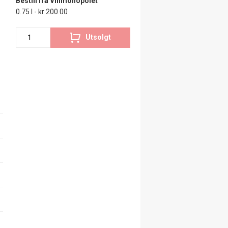
Bestill fra Vinmonopolet
0.75 l - kr 200.00
Utsolgt