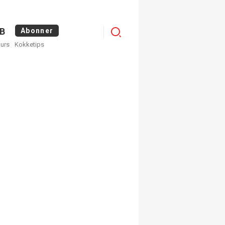
Menu
B
Abonner
kurs
Kokketips
profile
egistrer deg