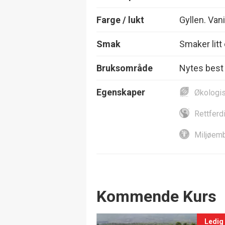
Farge / lukt
Gyllen. Vani
Smak
Smaker litt
Bruksområde
Nytes best 
Egenskaper
Økologi
Rettferd
Miljøemb
Events
Kommende Kurs
Ledig