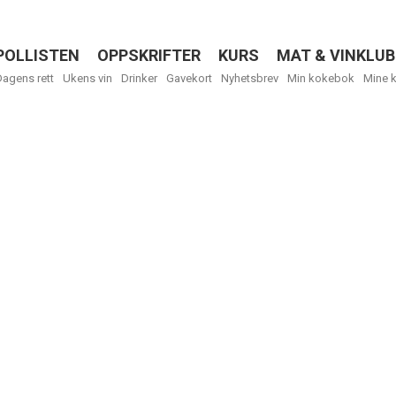
POLLISTEN
OPPSKRIFTER
KURS
MAT & VINKLUB
Menu
Dagens rett
Ukens vin
Drinker
Gavekort
Nyhetsbrev
Min kokebok
Mine 
R