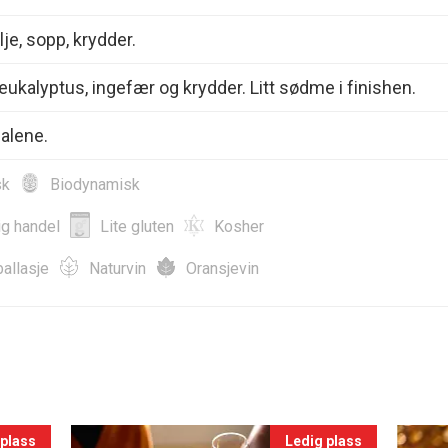
lje, sopp, krydder.
 eukalyptus, ingefær og krydder. Litt sødme i finishen.
alene.
sk
Biodynamisk
ig handel
Lite gluten
Kosher
allasje
Naturvin
Oransjevin
 plass
Ledig plass