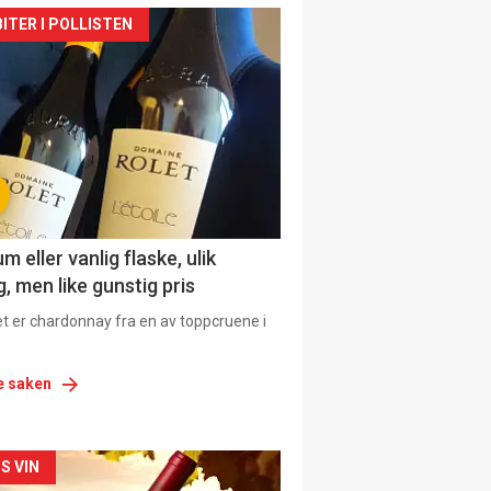
siden
ITER I POLLISTEN
urat
 eller vanlig flaske, ulik
, men like gunstig pris
et er chardonnay fra en av toppcruene i
e saken
siden
S VIN