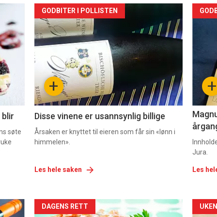
Forsiden
For
GODBITER I POLLISTEN
GODB
akkurat
akk
nå
nå
-
-
+
+
2
3
Magnum
blir
Disse vinene er usannsynlig billige
årgang
ns søte
Årsaken er knyttet til eieren som får sin «lønn i
ruke
himmelen».
Innhold
Jura.
Les hele saken
Les hel
Forsiden
For
DAGENS RETT
UKEN