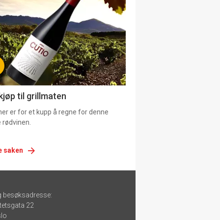
urat
jøp til grillmaten
er er for et kupp å regne for denne
 rødvinen.
e saken
g besøksadresse:
tetsgata 22
lo