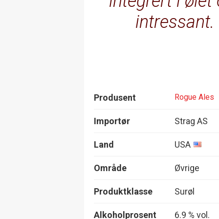
integrert i øle
intressant.
Produsent
Rogue Ales
Importør
Strag AS
Land
USA
Område
Øvrige
Produktklasse
Surøl
Alkoholprosent
6.9 % vol.