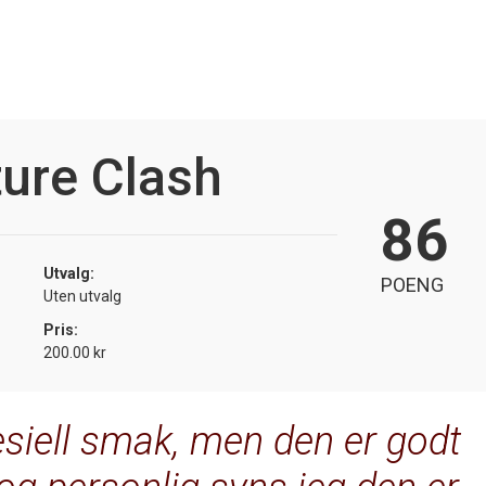
ure Clash
86
Utvalg:
POENG
Uten utvalg
Pris:
200.00 kr
siell smak, men den er godt