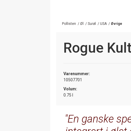
Pollisten
/
Øl
/
Surøl
/
USA
/
Øvrige
Rogue Kult
Varenummer:
10507701
Volum:
0.75 l
En ganske spe