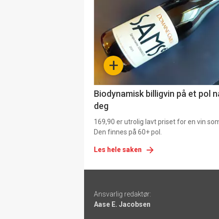
akkurat
nå
-
+
4
Biodynamisk billigvin på et pol 
deg
169,90 er utrolig lavt priset for en vin s
Den finnes på 60+ pol.
Les hele saken
Footer
Ansvarlig redaktør:
-
Aase E. Jacobsen