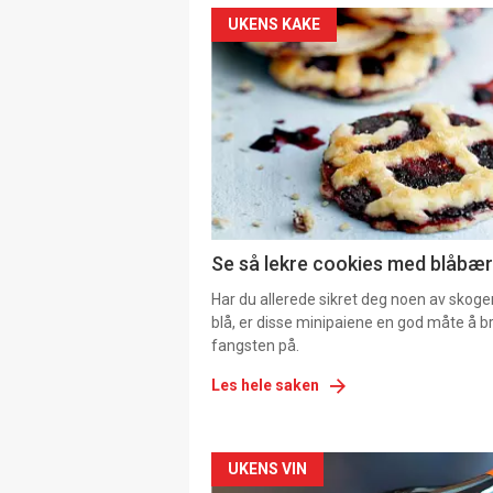
UKENS KAKE
Se så lekre cookies med blåbær 
Har du allerede sikret deg noen av skoge
blå, er disse minipaiene en god måte å b
fangsten på.
Les hele saken
Forsiden
UKENS VIN