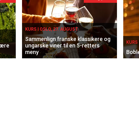
KURS I OSLO, 27. AUGUST
Sammenlign franske klassikere og
KURS 
lære
ungarske viner til en 5-retters
meny
Bobl