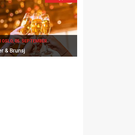
I OSLO, 05. SEPTEMBER
er & Brunsj