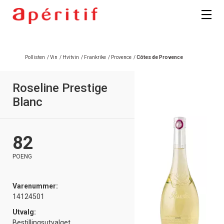
Registrer deg
Pollisten
/
Vin
/
Hvitvin
/
Frankrike
/
Provence
/
Côtes de Provence
Roseline Prestige
Blanc
82
POENG
Varenummer:
14124501
Utvalg:
Bestillingsutvalget