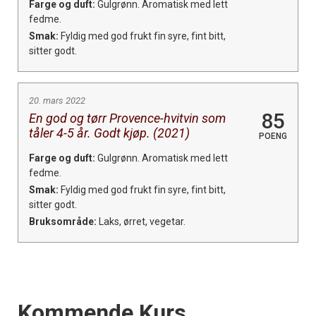
Farge og duft:
Gulgrønn. Aromatisk med lett
fedme.
Smak:
Fyldig med god frukt fin syre, fint bitt,
sitter godt.
20. mars 2022
85
En god og tørr Provence-hvitvin som
tåler 4-5 år. Godt kjøp. (2021)
POENG
Farge og duft:
Gulgrønn. Aromatisk med lett
fedme.
Smak:
Fyldig med god frukt fin syre, fint bitt,
sitter godt.
Bruksområde:
Laks, ørret, vegetar.
Events
Kommende Kurs