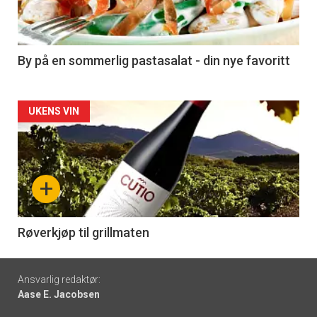
nå
-
5
By på en sommerlig pastasalat - din nye favoritt
Forsiden
UKENS VIN
akkurat
nå
+
-
6
Røverkjøp til grillmaten
Footer
Ansvarlig redaktør:
Aase E. Jacobsen
-