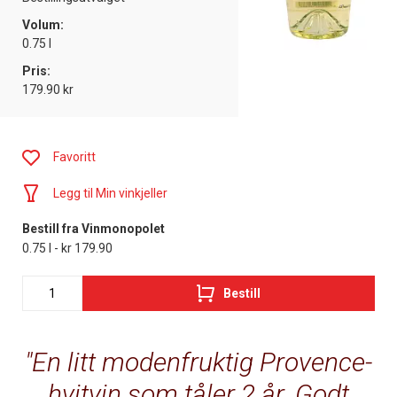
Volum:
0.75 l
Pris:
179.90 kr
Favoritt
Legg til Min vinkjeller
Bestill fra Vinmonopolet
0.75 l - kr 179.90
Bestill
En litt modenfruktig Provence-
hvitvin som tåler 2 år. Godt