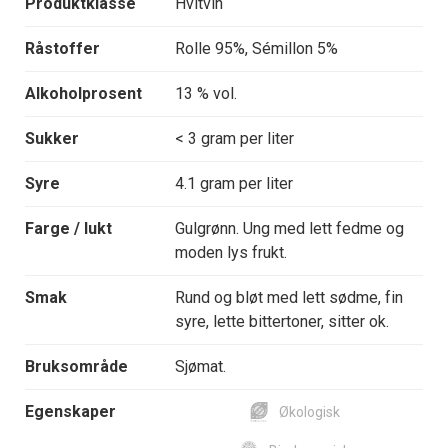
Produktklasse
Hvitvin
Råstoffer
Rolle 95%, Sémillon 5%
Alkoholprosent
13 % vol.
Sukker
< 3 gram per liter
Syre
4.1 gram per liter
Farge / lukt
Gulgrønn. Ung med lett fedme og
moden lys frukt.
Smak
Rund og bløt med lett sødme, fin
syre, lette bittertoner, sitter ok.
Bruksområde
Sjømat.
Egenskaper
Økologisk