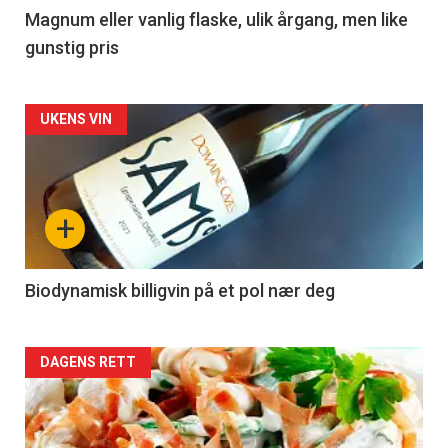
3
Magnum eller vanlig flaske, ulik årgang, men like
gunstig pris
Forsiden
UKENS VIN
akkurat
nå
+
-
4
Biodynamisk billigvin på et pol nær deg
Forsiden
DAGENS RETT
akkurat