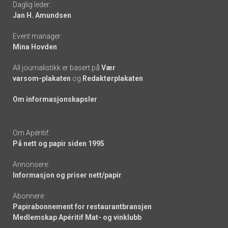
Daglig leder:
links
Jan H. Amundsen
Event manager:
Mina Hovden
All journalistikk er basert på
Vær
varsom-plakaten
og
Redaktørplakaten
Om informasjonskapsler
Om Apéritif:
På nett og papir siden 1995
Annonsere:
Informasjon og priser nett/papir
Abonnere:
Papirabonnement for restaurantbransjen
Medlemskap Apéritif Mat- og vinklubb