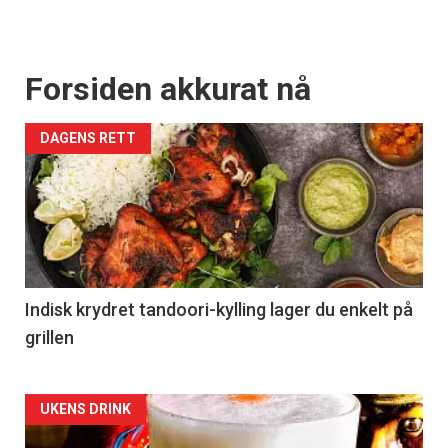
Få ukentlige nyhetsbrev fra
Apéritif
Forsiden akkurat nå
Vi tilbyr flere ukentlige nyhetsbrev. Du
kan fritt velge hvilke du ønsker å få
DAGENS RETT
tilsendt.
Registrer deg
Indisk krydret tandoori-kylling lager du enkelt på
grillen
Forsiden
UKENS DRINK