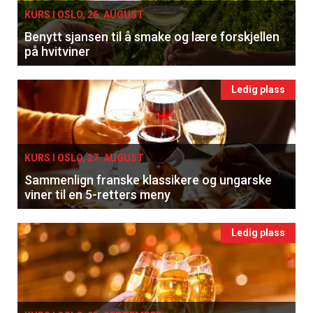
KURS I OSLO, 26. AUGUST
Benytt sjansen til å smake og lære forskjellen
på hvitviner
Ledig plass
KURS I OSLO, 27. AUGUST
Sammenlign franske klassikere og ungarske
viner til en 5-retters meny
Ledig plass