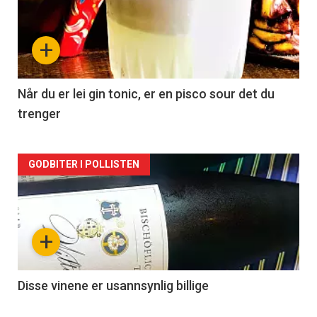
akkurat
nå
+
-
2
Når du er lei gin tonic, er en pisco sour det du
trenger
Forsiden
GODBITER I POLLISTEN
akkurat
nå
+
-
3
Disse vinene er usannsynlig billige