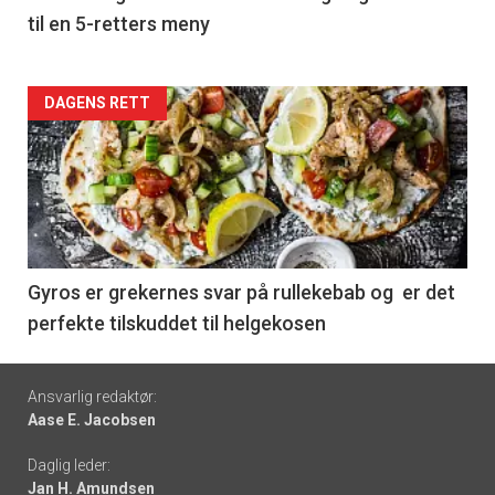
til en 5-retters meny
Forsiden
DAGENS RETT
akkurat
nå
-
6
Gyros er grekernes svar på rullekebab og er det
perfekte tilskuddet til helgekosen
Footer
Ansvarlig redaktør:
Aase E. Jacobsen
-
Daglig leder:
links
Jan H. Amundsen