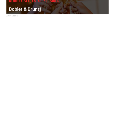
KURS I OSLO, 05. SEPTEMBER
Bobler & Brunsj
×