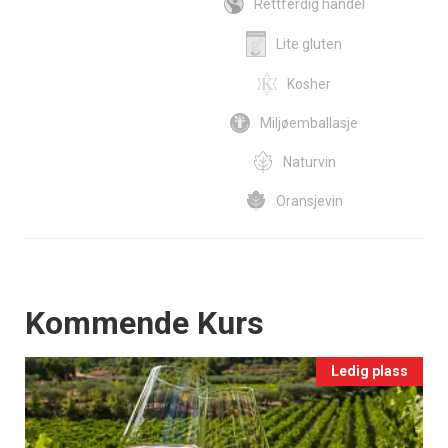
Rettferdig handel
Lite gluten
Kosher
Miljøemballasje
Naturvin
Oransjevin
Events
Kommende Kurs
Ledig plass