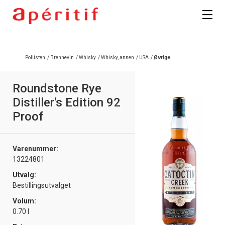
Pollisten
/
Brennevin
/
Whisky
/
Whisky, annen
/
USA
/
Øvrige
Roundstone Rye
Distiller's Edition 92
Proof
Varenummer:
13224801
Utvalg:
Bestillingsutvalget
Volum:
0.70 l