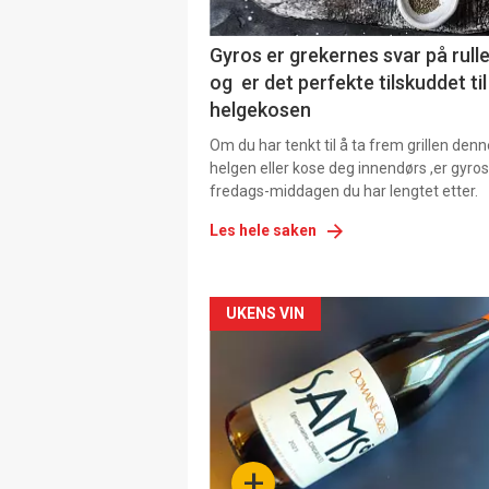
Gyros er grekernes svar på rul
og er det perfekte tilskuddet til
helgekosen
Om du har tenkt til å ta frem grillen denn
helgen eller kose deg innendørs ,er gyros
fredags-middagen du har lengtet etter.
Les hele saken
Forsiden
UKENS VIN
akkurat
nå
-
+