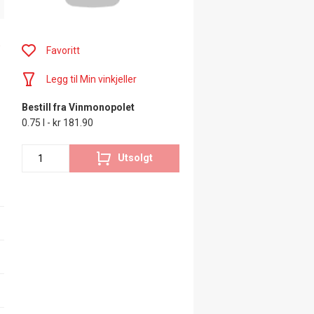
t
Favoritt
Legg til Min vinkjeller
Bestill fra Vinmonopolet
0.75 l - kr 181.90
Utsolgt