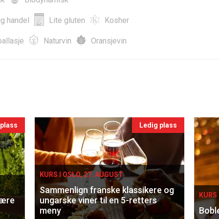
ig handel
Lite gluten
Kosher
allasje
Naturvin
Oransjevin
 plass
Ledig plass
KURS I OSLO, 27. AUGUST
Sammenlign franske klassikere og
KURS 
lære
ungarske viner til en 5-retters
meny
Bobl