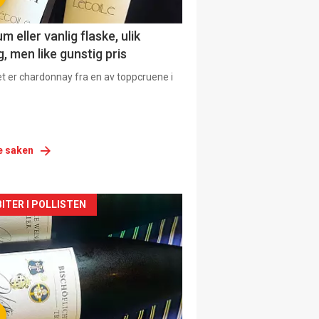
 eller vanlig flaske, ulik
, men like gunstig pris
et er chardonnay fra en av toppcruene i
e saken
siden
ITER I POLLISTEN
urat