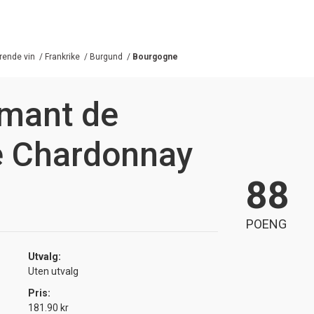
ende vin
/
Frankrike
/
Burgund
/
Bourgogne
émant de
 Chardonnay
88
POENG
Utvalg:
Uten utvalg
Pris:
181.90 kr