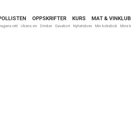
POLLISTEN
OPPSKRIFTER
KURS
MAT & VINKLUB
Menu
Dagens rett
Ukens vin
Drinker
Gavekort
Nyhetsbrev
Min kokebok
Mine 
R