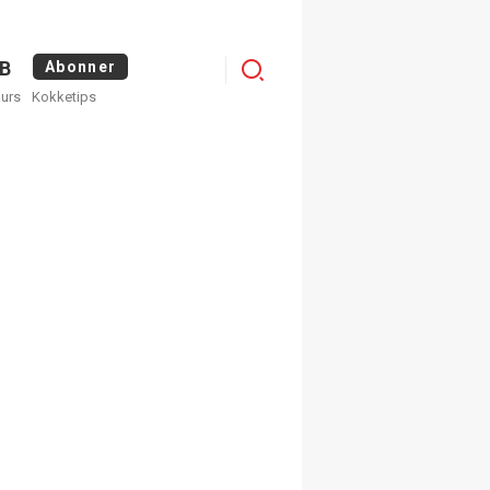
Menu
B
Abonner
kurs
Kokketips
profile
egistrer deg