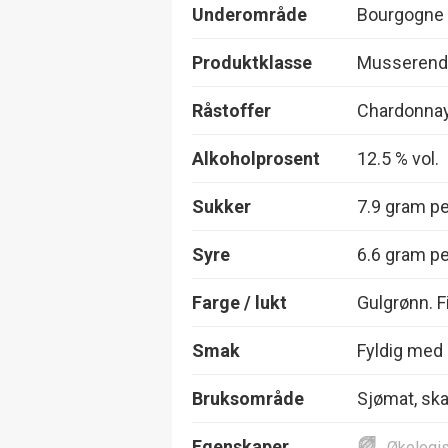
Underområde
Bourgogne
Produktklasse
Musserend
Råstoffer
Chardonna
Alkoholprosent
12.5 % vol.
Sukker
7.9 gram per
Syre
6.6 gram per
Farge / lukt
Gulgrønn. F
Smak
Fyldig med 
Bruksområde
Sjømat, skal
Egenskaper
Økologi