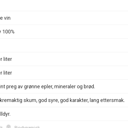
e vin
y 100%
 liter
 liter
int preg av grønne epler, mineraler og brød.
kremaktig skum, god syre, god karakter, lang ettersmak.
ldyr.
sk
Biodynamisk