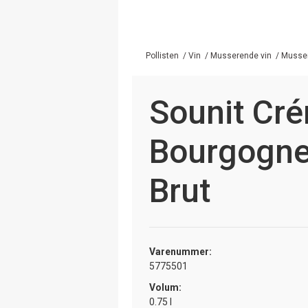
Pollisten
/
Vin
/
Musserende vin
/
Musser
Sounit Cr
Bourgogne
Brut
Varenummer:
5775501
Volum:
0.75 l