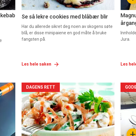
2
3
lekebab
Magnum
Se så lekre cookies med blåbær blir
årgang
Har du allerede sikret deg noen av skogens søte
blå, er disse minipaiene en god måte å bruke
Innhold
fangsten på.
Jura.
e
Les hele saken
Les hel
Forsiden
For
DAGENS RETT
GODB
akkurat
akk
nå
nå
-
-
+