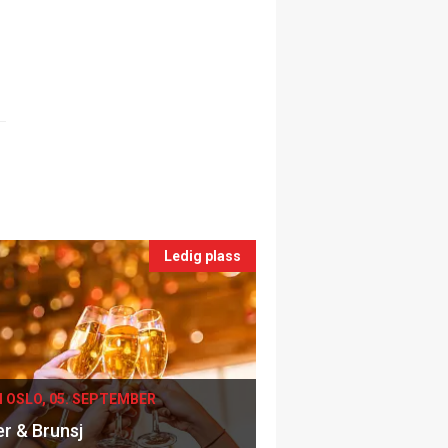
Ledig plass
I OSLO, 05. SEPTEMBER
er & Brunsj