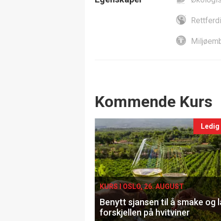
Rettferd
Miljøemb
Events
Kommende Kurs
Ledig
KURS I OSLO, 26. AUGUST
Benytt sjansen til å smake og 
forskjellen på hvitviner