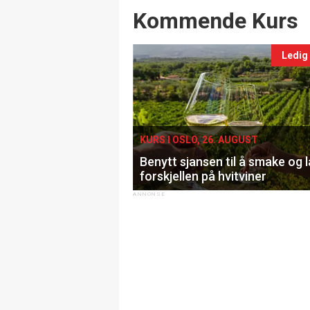
Events
Kommende Kurs
Ledig
KURS I OSLO, 26. AUGUST
Benytt sjansen til å smake og 
forskjellen på hvitviner