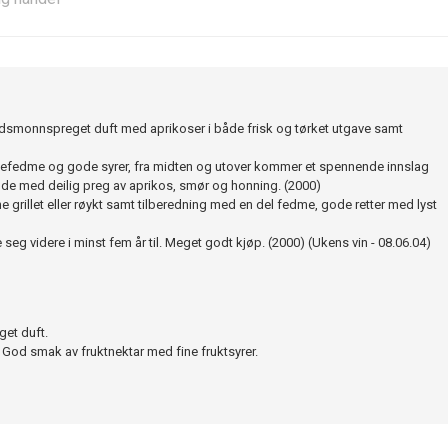
jordsmonnspreget duft med aprikoser i både frisk og tørket utgave samt
fedme og gode syrer, fra midten og utover kommer et spennende innslag
nde med deilig preg av aprikos, smør og honning. (2000)
ne grillet eller røykt samt tilberedning med en del fedme, gode retter med lyst
le seg videre i minst fem år til. Meget godt kjøp. (2000) (Ukens vin - 08.06.04)
get duft.
 God smak av fruktnektar med fine fruktsyrer.