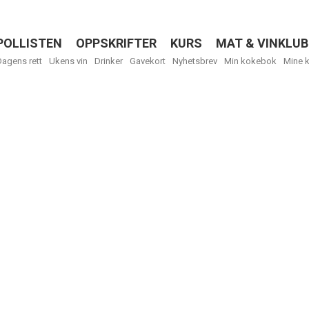
POLLISTEN
OPPSKRIFTER
KURS
MAT & VINKLUB
Menu
Dagens rett
Ukens vin
Drinker
Gavekort
Nyhetsbrev
Min kokebok
Mine 
Få ukentli
Vi tilbyr flere
kan fritt velge
tilsendt.
R