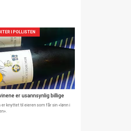
siden
ITER I POLLISTEN
urat
vinene er usannsynlig billige
er knyttet til eieren som får sin «lønn i
en».