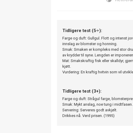
Tidligere test (5÷):
Farge og duft: Gullgul. Flott og intenst 
innslag av blomster og honning.
Smak: Smaken er kompleks med stor drue
av krydder til syne. Lengden er imponere
Mat: Smakskraftig fisk eller skalldyr, gjer
kjøtt.
Vurdering: En kraftig hvitvin som vil utvik
Tidligere test (3+):
Farge og duft: Strågul farge, blomsterpre
Smak: Mykt anslag, noe tung i midtfasen.
Servering: Serveres godt avkjølt.
Drikkes nå. Verd prisen. (1995)