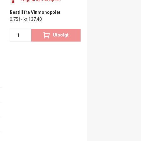
Bestill fra Vinmonopolet
0.75 l - kr 137.40
Utsolgt