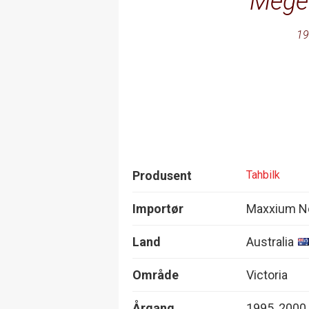
Meget
19
Produsent
Tahbilk
Importør
Maxxium N
Land
Australia
Område
Victoria
Årgang
1995, 2000