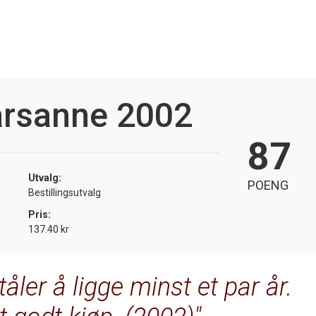
arsanne 2002
87
Utvalg:
POENG
Bestillingsutvalg
Pris:
137.40 kr
åler å ligge minst et par år.