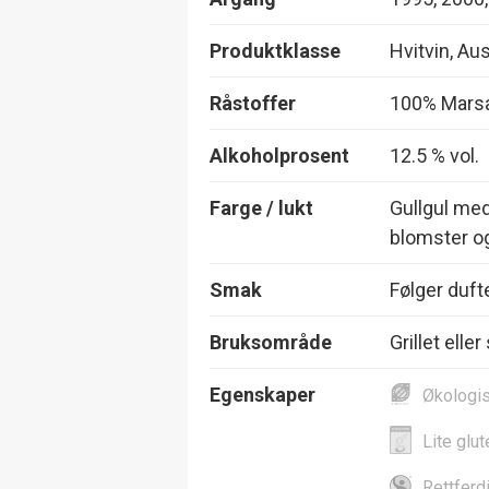
Produktklasse
Hvitvin, Aus
Råstoffer
100% Mars
Alkoholprosent
12.5 % vol.
Farge / lukt
Gullgul med
blomster og
Smak
Følger duft
Bruksområde
Grillet eller
Egenskaper
Økologi
Lite glut
Rettferd