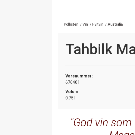
Pollisten
/
Vin
/
Hvitvin
/
Australia
Tahbilk M
Varenummer:
676401
Volum:
0.75 l
God vin som t