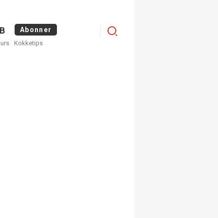
Menu
B
Abonner
kurs
Kokketips
profile
×
ge nyhetsbrev fra
Apéritif
 ukentlige nyhetsbrev. Du
 hvilke du ønsker å få
egistrer deg