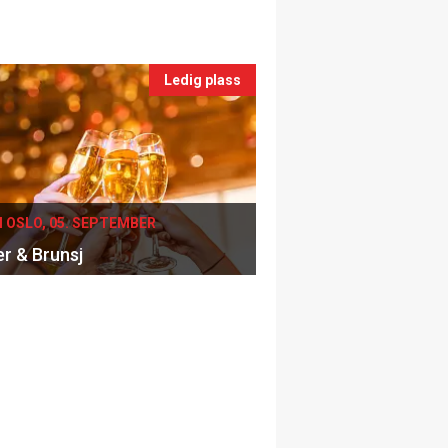
Ledig plass
I OSLO, 05. SEPTEMBER
er & Brunsj