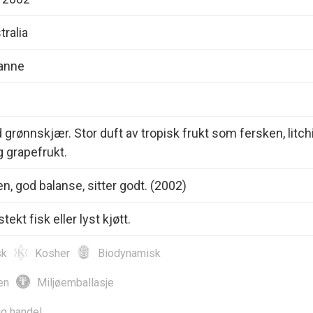
tralia
anne
 grønnskjær. Stor duft av tropisk frukt som fersken, litchi
 grapefrukt.
en, god balanse, sitter godt. (2002)
 stekt fisk eller lyst kjøtt.
sk
Kosher
Biodynamisk
en
Miljøemballasje
ig handel