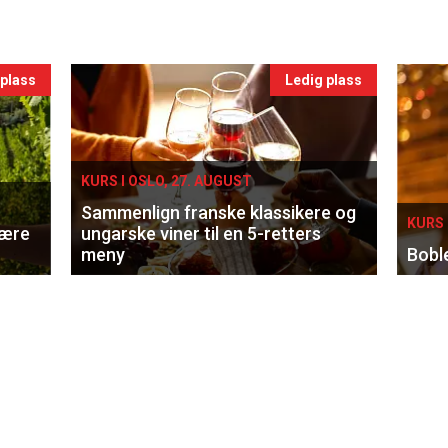
 plass
Ledig plass
KURS I OSLO, 27. AUGUST
Sammenlign franske klassikere og
KURS 
lære
ungarske viner til en 5-retters
meny
Bobl