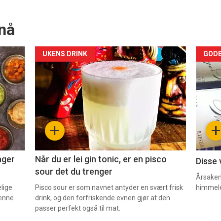
nå
Forsiden
For
UKENS DRINK
GODB
akkurat
akk
nå
nå
-
-
+
+
2
3
ager
Når du er lei gin tonic, er en pisco
Disse 
sour det du trenger
Årsaken 
elige
Pisco sour er som navnet antyder en svært frisk
himmel
denne
drink, og den forfriskende evnen gjør at den
passer perfekt også til mat.