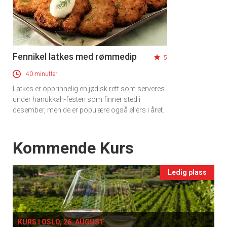
Fennikel latkes med rømmedip
5
40 minutter
Latkes er opprinnelig en jødisk rett som serveres
under hanukkah-festen som finner sted i
desember, men de er populære også ellers i året.
Events
Kommende Kurs
Ledig plass
KURS I OSLO, 26. AUGUST