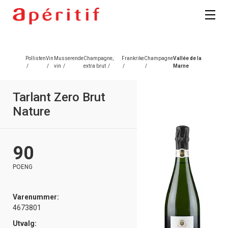
Pollisten
Vin
Musserende
Champagne,
Frankrike
Champagne
Vallée de la
/
/
vin
/
extra brut
/
/
/
Marne
Tarlant Zero Brut
Nature
90
POENG
Varenummer:
4673801
Utvalg: