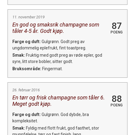
11. november 2019
87
En god og smaksrik champagne som
tåler 4-5 år. Godt kjøp.
POENG
Farge og duft:
Gulgrønn. Godt preg av
ungdommelig eplefrukt, fint toastpreg.
Smak:
Fruktig med godt preg av røde epler, god
syre, litt store bobler, sitter godt.
Bruksområde:
Fingermat.
26. februar 2016
88
En tørr og frisk champagne som tåler 6.
Meget godt kjøp.
POENG
Farge og duft:
Gulgrønn. God dybde, bra
kompleksitet.
Smak:
Fyldig med flott frukt, god fasthet, stor
munnfølelse, tørr og fast finish, lang.