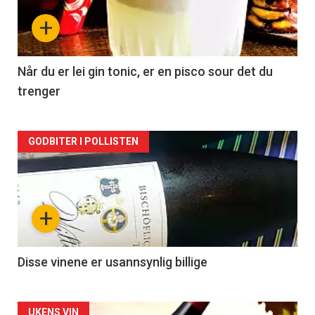
nå
+
-
2
Når du er lei gin tonic, er en pisco sour det du
trenger
Forsiden
GODBITER I POLLISTEN
akkurat
nå
+
-
3
Disse vinene er usannsynlig billige
UKENS VIN