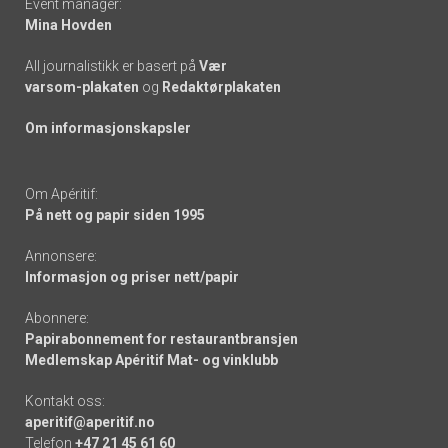
Event manager:
Mina Hovden
All journalistikk er basert på
Vær
varsom-plakaten
og
Redaktørplakaten
Om informasjonskapsler
Om Apéritif:
På nett og papir siden 1995
Annonsere:
Informasjon og priser nett/papir
Abonnere:
Papirabonnement for restaurantbransjen
Medlemskap Apéritif Mat- og vinklubb
Kontakt oss:
aperitif@aperitif.no
Telefon
+47 21 45 61 60