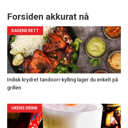
Forsiden akkurat nå
DAGENS RETT
Indisk krydret tandoori-kylling lager du enkelt på
grillen
Forsiden
UKENS DRINK
akkurat