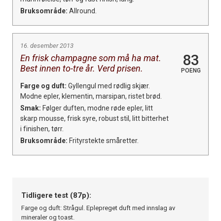
Bruksområde:
Allround.
16. desember 2013
83
En frisk champagne som må ha mat.
Best innen to-tre år. Verd prisen.
POENG
Farge og duft:
Gyllengul med rødlig skjær.
Modne epler, klementin, marsipan, ristet brød.
Smak:
Følger duften, modne røde epler, litt
skarp mousse, frisk syre, robust stil, litt bitterhet
i finishen, tørr.
Bruksområde:
Frityrstekte småretter.
Tidligere test (87p):
Farge og duft: Strågul. Eplepreget duft med innslag av
mineraler og toast.