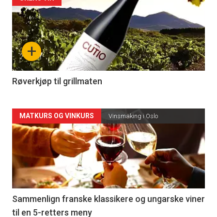
Forsiden
akkurat
nå
+
-
4
Røverkjøp til grillmaten
Forsiden
MATKURS OG VINKURS
Vinsmaking i Oslo
akkurat
nå
-
5
Sammenlign franske klassikere og ungarske viner
til en 5-retters meny