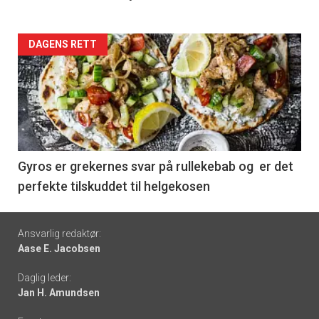
Forsiden
DAGENS RETT
akkurat
nå
-
6
Gyros er grekernes svar på rullekebab og er det
perfekte tilskuddet til helgekosen
Footer
Ansvarlig redaktør:
Aase E. Jacobsen
-
Daglig leder:
links
Jan H. Amundsen