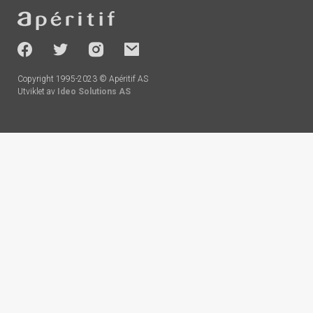
Footer
-
socials
Copyright 1995-2023 © Apéritif AS
Utviklet av
Ideo Solutions AS
Handlekurv