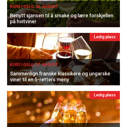
KURS I OSLO, 26. AUGUST
Benytt sjansen til å smake og lære forskjellen
på hvitviner
Ledig plass
KURS I OSLO, 27. AUGUST
Sammenlign franske klassikere og ungarske
viner til en 5-retters meny
Ledig plass