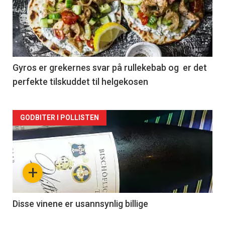
akkurat
nå
-
2
Gyros er grekernes svar på rullekebab og er det
perfekte tilskuddet til helgekosen
Forsiden
GODBITER I POLLISTEN
akkurat
nå
+
-
3
Disse vinene er usannsynlig billige