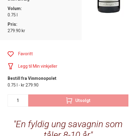
Volum:
0.75 l
Pris:
279.90 kr
Favoritt
Legg til Min vinkjeller
Bestill fra Vinmonopolet
0.75 l - kr 279.90
Utsolgt
En fyldig ung savagnin som
tåler 8-10 år