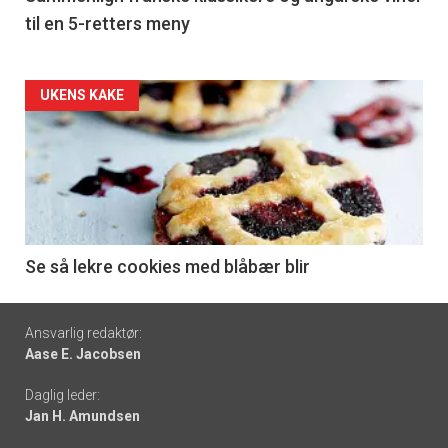
til en 5-retters meny
Forsiden
UKENS KAKE
akkurat
nå
-
6
Se så lekre cookies med blåbær blir
Footer
Ansvarlig redaktør:
Aase E. Jacobsen
-
Daglig leder:
links
Jan H. Amundsen