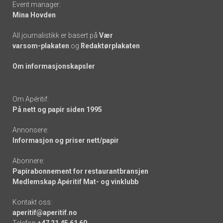
Event manager:
Mina Hovden
All journalistikk er basert på
Vær
varsom-plakaten
og
Redaktørplakaten
Om informasjonskapsler
Om Apéritif:
På nett og papir siden 1995
Annonsere:
Informasjon og priser nett/papir
Abonnere:
Papirabonnement for restaurantbransjen
Medlemskap Apéritif Mat- og vinklubb
Kontakt oss:
aperitif@aperitif.no
Telefon
+47 21 45 61 60