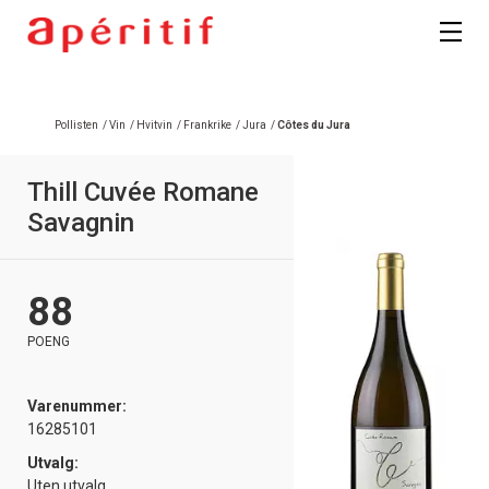
Pollisten
/
Vin
/
Hvitvin
/
Frankrike
/
Jura
/
Côtes du Jura
Thill Cuvée Romane
Savagnin
88
POENG
Varenummer:
16285101
Utvalg:
Uten utvalg