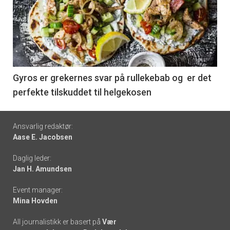
akkurat
nå
-
6
Gyros er grekernes svar på rullekebab og er det
perfekte tilskuddet til helgekosen
Footer
Ansvarlig redaktør:
Aase E. Jacobsen
-
Daglig leder:
links
Jan H. Amundsen
Event manager:
Mina Hovden
All journalistikk er basert på
Vær