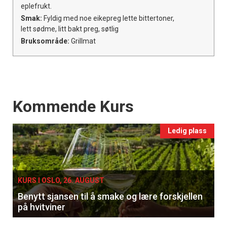
eplefrukt.
Smak:
Fyldig med noe eikepreg lette bittertoner,
lett sødme, litt bakt preg, søtlig
Bruksområde:
Grillmat
Events
Kommende Kurs
Ledig plass
KURS I OSLO, 26. AUGUST
Benytt sjansen til å smake og lære forskjellen
på hvitviner