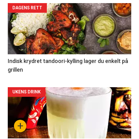
DAGENS RETT
Indisk krydret tandoori-kylling lager du enkelt på
grillen
Forsiden
UKENS DRINK
akkurat
nå
+
-