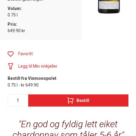
Volum:
0.75 l
Pris:
649.90 kr
Favoritt
Legg til Min vinkjeller
Bestill fra Vinmonopolet
0.75 l - kr 649.90
Bestill
En god og fyldig lett eiket
chardonnay som tåler 5-6 år