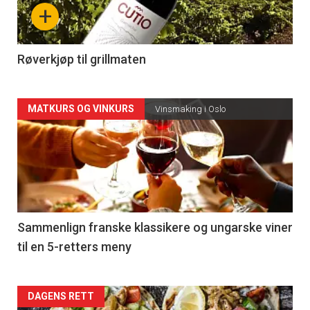
nå
+
-
4
Røverkjøp til grillmaten
Forsiden
MATKURS OG VINKURS
Vinsmaking i Oslo
akkurat
nå
-
5
Sammenlign franske klassikere og ungarske viner
til en 5-retters meny
Forsiden
DAGENS RETT