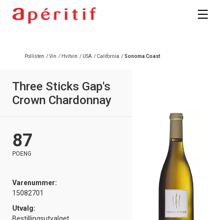
Pollisten
/
Vin
/
Hvitvin
/
USA
/
California
/
Sonoma Coast
Three Sticks Gap's
Crown Chardonnay
87
POENG
Varenummer:
15082701
Utvalg:
Bestillingsutvalget