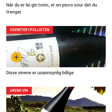
2
Når du er lei gin tonic, er en pisco sour det du
trenger
Forsiden
GODBITER I POLLISTEN
akkurat
nå
+
-
3
Disse vinene er usannsynlig billige
Forsiden
UKENS VIN
akkurat