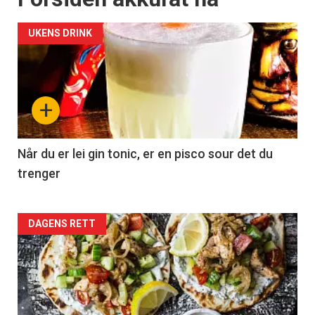
UKENS DRINK
+
Når du er lei gin tonic, er en pisco sour det du
trenger
Forsiden
DAGENS RETT
akkurat
nå