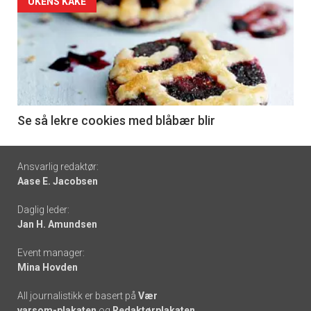
Forsiden
UKENS KAKE
akkurat
nå
-
6
Se så lekre cookies med blåbær blir
Footer
Ansvarlig redaktør:
Aase E. Jacobsen
-
Daglig leder:
links
Jan H. Amundsen
Event manager:
Mina Hovden
All journalistikk er basert på
Vær
varsom-plakaten
og
Redaktørplakaten