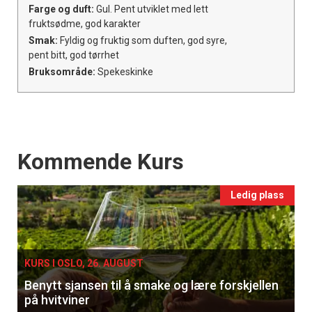
Farge og duft:
Gul. Pent utviklet med lett
fruktsødme, god karakter
Smak:
Fyldig og fruktig som duften, god syre,
pent bitt, god tørrhet
Bruksområde:
Spekeskinke
Events
Kommende Kurs
Ledig plass
KURS I OSLO, 26. AUGUST
Benytt sjansen til å smake og lære forskjellen
på hvitviner