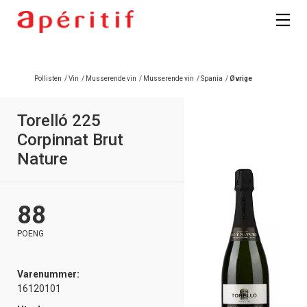
Registrer deg
Pollisten
/
Vin
/
Musserende vin
/
Musserende vin
/
Spania
/
Øvrige
Torelló 225
Corpinnat Brut
Nature
88
POENG
Varenummer:
16120101