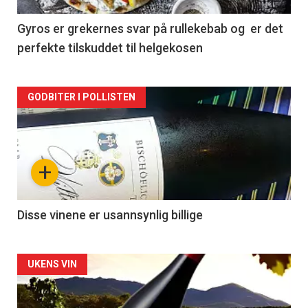
-
2
Gyros er grekernes svar på rullekebab og er det
perfekte tilskuddet til helgekosen
Forsiden
GODBITER I POLLISTEN
akkurat
nå
+
-
3
Disse vinene er usannsynlig billige
Forsiden
UKENS VIN
akkurat