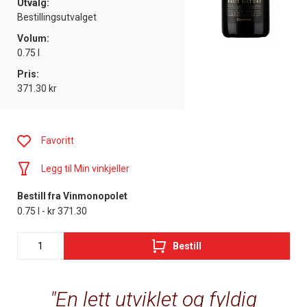
Utvalg:
Bestillingsutvalget
Volum:
0.75 l
Pris:
371.30 kr
Favoritt
Legg til Min vinkjeller
Bestill fra Vinmonopolet
0.75 l - kr 371.30
Bestill
En lett utviklet og fyldig