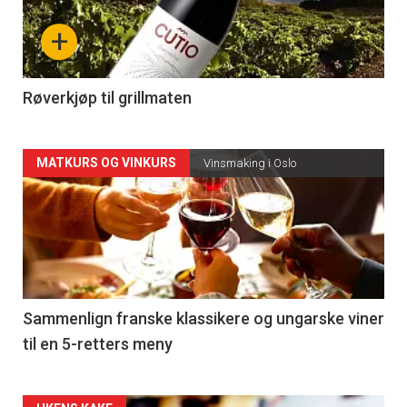
nå
+
-
4
Røverkjøp til grillmaten
Forsiden
MATKURS OG VINKURS
Vinsmaking i Oslo
akkurat
nå
-
5
Sammenlign franske klassikere og ungarske viner
til en 5-retters meny