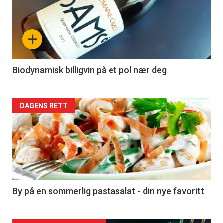
akkurat
nå
+
-
4
Biodynamisk billigvin på et pol nær deg
Forsiden
DAGENS RETT
akkurat
nå
-
5
By på en sommerlig pastasalat - din nye favoritt