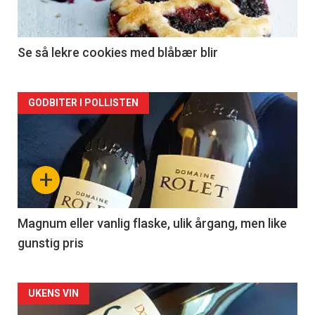
-
2
Se så lekre cookies med blåbær blir
Forsiden
GODBITER I POLLISTEN
akkurat
nå
+
-
3
Magnum eller vanlig flaske, ulik årgang, men like
gunstig pris
Forsiden
UKENS VIN