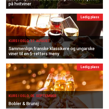
på hvitviner
Ledig plass
KURS I OSLO, 27. AUGUST
Sammenlign franske klassikere og ungarske
viner til en 5-retters meny
Ledig plass
KURS I OSLO, 05. SEPTEMBER
Bobler & Brunsj