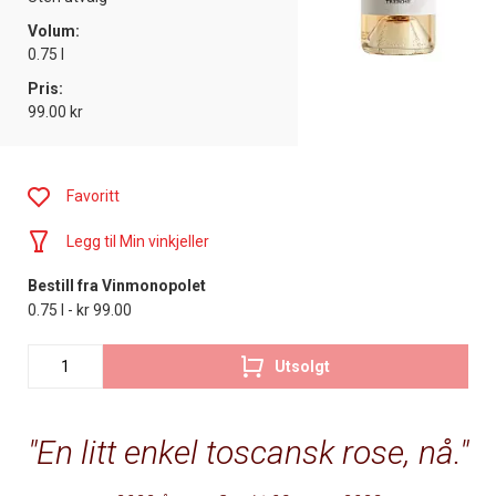
Volum:
0.75 l
Pris:
99.00 kr
Favoritt
Legg til Min vinkjeller
Bestill fra Vinmonopolet
0.75 l - kr 99.00
Utsolgt
En litt enkel toscansk rose, nå.