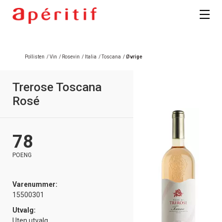
Registrer deg
Pollisten
/
Vin
/
Rosevin
/
Italia
/
Toscana
/
Øvrige
Trerose Toscana
Rosé
78
POENG
Varenummer:
15500301
Utvalg:
Uten utvalg