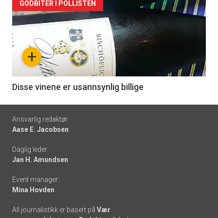
Forsiden
GODBITER I POLLISTEN
akkurat
nå
+
-
6
Disse vinene er usannsynlig billige
Footer
Ansvarlig redaktør:
Aase E. Jacobsen
-
Daglig leder:
links
Jan H. Amundsen
Event manager:
Mina Hovden
All journalistikk er basert på
Vær