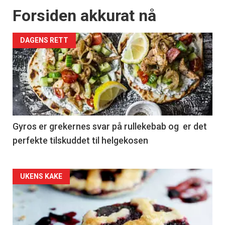
Forsiden akkurat nå
DAGENS RETT
Gyros er grekernes svar på rullekebab og er det
perfekte tilskuddet til helgekosen
Forsiden
UKENS KAKE
akkurat
nå