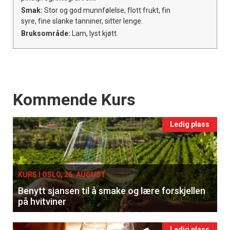
Smak:
Stor og god munnfølelse, flott frukt, fin
syre, fine slanke tanniner, sitter lenge.
Bruksområde:
Lam, lyst kjøtt.
Events
Kommende Kurs
Ledig plass
KURS I OSLO, 26. AUGUST
Benytt sjansen til å smake og lære forskjellen
på hvitviner
Ledig plass