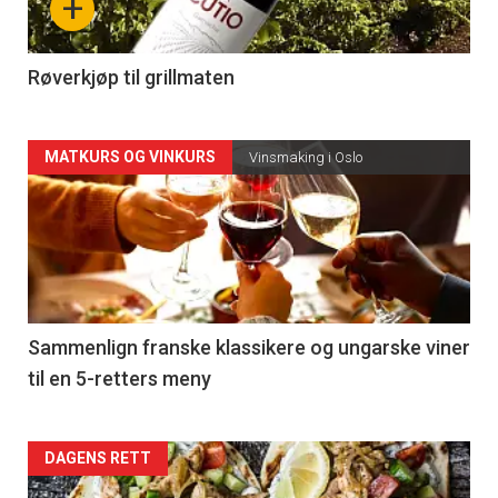
+
-
4
Røverkjøp til grillmaten
Forsiden
MATKURS OG VINKURS
Vinsmaking i Oslo
akkurat
nå
-
5
Sammenlign franske klassikere og ungarske viner
til en 5-retters meny
Forsiden
DAGENS RETT