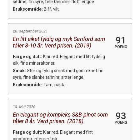
sødme, fin syre, fine tanniner flott lengde.
Bruksområde:
Biff, vilt.
20. september 2021
91
En litt eiket fyldig og myk Sanford som
tåler 8-10 år. Verd prisen. (2019)
POENG
Farge og duft:
Klar rød. Elegant med litt tydelig
eik, fine mineraltoner.
Smak:
Stor og fyldig smak med god mkhet fin
syre, fine slanke tanninr, sitter lenge.
Bruksområde:
Lam, pasta.
14. Mai 2020
93
En elegant og kompleks S&B-pinot som
tåler 8 år. Verd prisen. (2018)
POENG
Farge og duft:
Klar rød. Elegant med fint
pinotpreg, integrert eik.