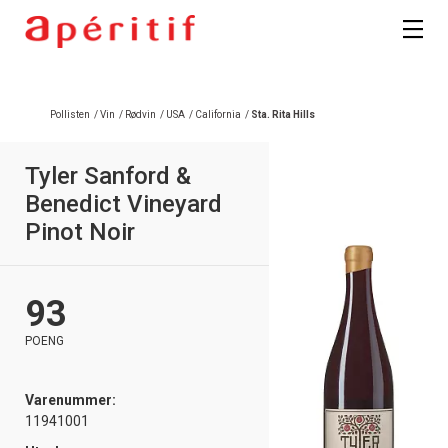
Pollisten
/
Vin
/
Rødvin
/
USA
/
California
/
Sta. Rita Hills
Tyler Sanford &
Benedict Vineyard
Pinot Noir
93
POENG
Varenummer:
11941001