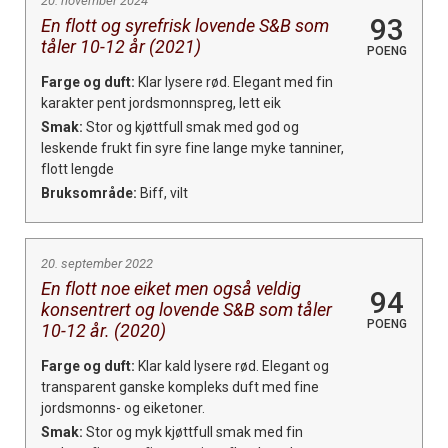
20. november 2024
93
En flott og syrefrisk lovende S&B som
tåler 10-12 år (2021)
POENG
Farge og duft:
Klar lysere rød. Elegant med fin
karakter pent jordsmonnspreg, lett eik
Smak:
Stor og kjøttfull smak med god og
leskende frukt fin syre fine lange myke tanniner,
flott lengde
Bruksområde:
Biff, vilt
20. september 2022
En flott noe eiket men også veldig
94
konsentrert og lovende S&B som tåler
POENG
10-12 år. (2020)
Farge og duft:
Klar kald lysere rød. Elegant og
transparent ganske kompleks duft med fine
jordsmonns- og eiketoner.
Smak:
Stor og myk kjøttfull smak med fin