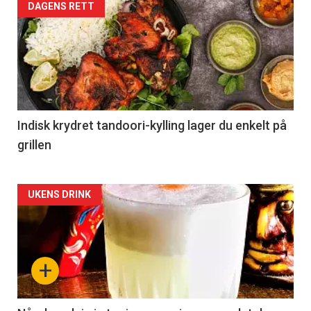
DAGENS RETT
Indisk krydret tandoori-kylling lager du enkelt på
grillen
Forsiden
UKENS DRINK
akkurat
nå
+
-