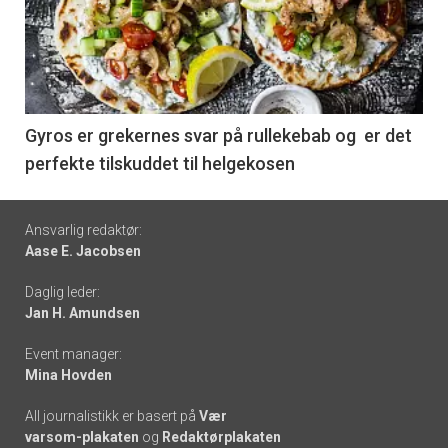
akkurat
nå
-
6
Gyros er grekernes svar på rullekebab og er det
perfekte tilskuddet til helgekosen
Footer
Ansvarlig redaktør:
Aase E. Jacobsen
-
Daglig leder:
links
Jan H. Amundsen
Event manager:
Mina Hovden
All journalistikk er basert på
Vær
varsom-plakaten
og
Redaktørplakaten