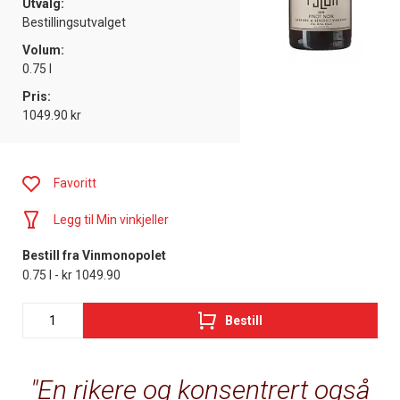
Utvalg:
Bestillingsutvalget
Volum:
0.75 l
Pris:
1049.90 kr
Favoritt
Legg til Min vinkjeller
Bestill fra Vinmonopolet
0.75 l - kr 1049.90
Bestill
En rikere og konsentrert også