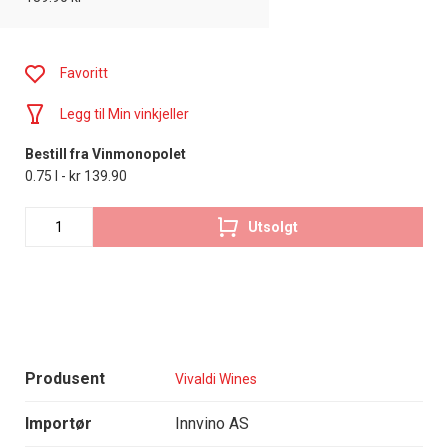
Favoritt
Legg til Min vinkjeller
Bestill fra Vinmonopolet
0.75 l - kr 139.90
Utsolgt
Produsent
Vivaldi Wines
Importør
Innvino AS