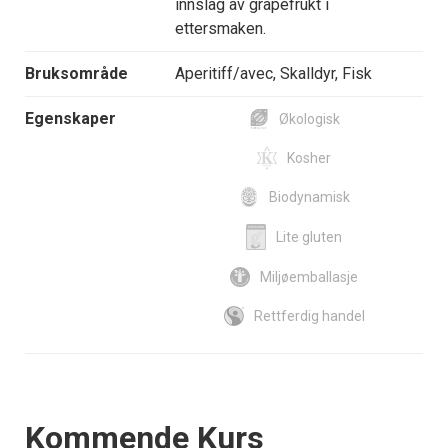
innslag av grapefrukt i
ettersmaken.
Bruksområde
Aperitiff/avec, Skalldyr, Fisk
Egenskaper
Økologisk
Kosher
Biodynamisk
Lite gluten
Miljøemballasje
Rettferdig handel
Events
Kommende Kurs