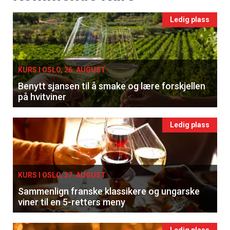
Ledig plass
KURS I OSLO, 26. AUGUST
Benytt sjansen til å smake og lære forskjellen
på hvitviner
Ledig plass
KURS I OSLO, 27. AUGUST
Sammenlign franske klassikere og ungarske
viner til en 5-retters meny
Ledig plass