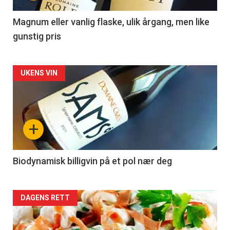
-
3
Magnum eller vanlig flaske, ulik årgang, men like
gunstig pris
Forsiden
UKENS VIN
akkurat
nå
+
-
4
Biodynamisk billigvin på et pol nær deg
Forsiden
DAGENS RETT
akkurat