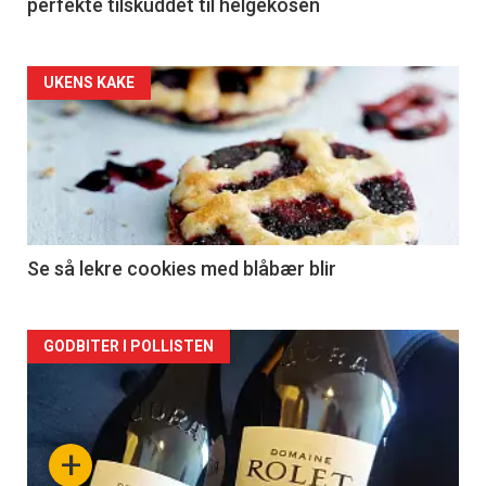
perfekte tilskuddet til helgekosen
Forsiden
UKENS KAKE
akkurat
nå
-
2
Se så lekre cookies med blåbær blir
Forsiden
GODBITER I POLLISTEN
akkurat
nå
+