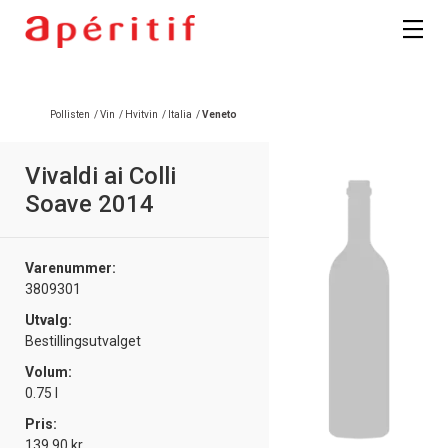
Registrer deg
Pollisten
/
Vin
/
Hvitvin
/
Italia
/
Veneto
Vivaldi ai Colli
Soave 2014
Varenummer:
3809301
Utvalg:
Bestillingsutvalget
Volum:
0.75 l
Pris:
139.90 kr