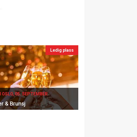
Ledig plass
I OSLO, 05. SEPTEMBER
er & Brunsj