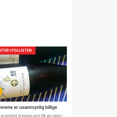
siden
ITER I POLLISTEN
urat
vinene er usannsynlig billige
er knyttet til eieren som får sin «lønn i