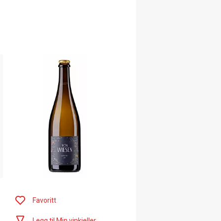
Favoritt
Legg til Min vinkjeller