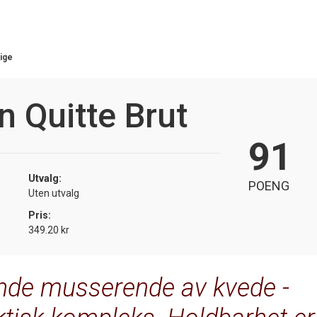
ige
 Quitte Brut
91
Utvalg:
POENG
Uten utvalg
Pris:
349.20 kr
nde musserende av kvede -