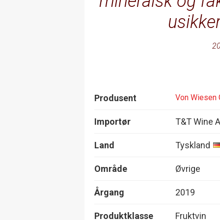
mineralsk og fa
usikker
20
Produsent
Von Wiesen
Importør
T&T Wine 
Land
Tyskland
Område
Øvrige
Årgang
2019
Produktklasse
Fruktvin