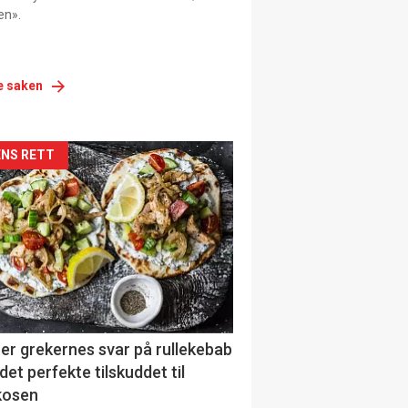
en».
e saken
siden
NS RETT
urat
er grekernes svar på rullekebab
det perfekte tilskuddet til
kosen