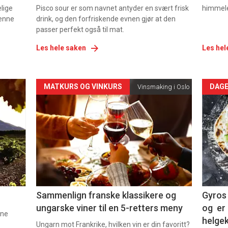
elige
Pisco sour er som navnet antyder en svært frisk
himmel
denne
drink, og den forfriskende evnen gjør at den
passer perfekt også til mat.
Les hele saken
Les hel
Forsiden
For
MATKURS OG VINKURS
DAGE
Vinsmaking i Oslo
akkurat
akk
nå
nå
-
-
5
6
Sammenlign franske klassikere og
Gyros 
ungarske viner til en 5-retters meny
og er 
nne
helge
Ungarn mot Frankrike, hvilken vin er din favoritt?