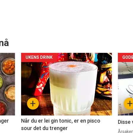
nå
Forsiden
For
UKENS DRINK
GODB
akkurat
akk
nå
nå
-
-
+
+
2
3
ager
Når du er lei gin tonic, er en pisco
Disse 
sour det du trenger
Årsaken 