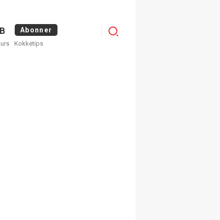
Menu
B
Abonner
kurs
Kokketips
profile
egistrer deg