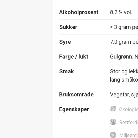
Alkoholprosent
8.2 % vol.
Sukker
< 3 gram per
Syre
7.0 gram per
Farge / lukt
Gulgrønn. N
Smak
Stor og lek
lang småko
Bruksområde
Vegetar, sj
Egenskaper
Økologi
Rettferd
Miljøemb