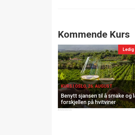
Events
Kommende Kurs
Ledig
KURS I OSLO, 26. AUGUST
Benytt sjansen til å smake og 
forskjellen på hvitviner