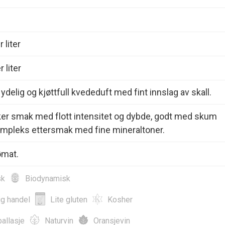
 liter
 liter
ydelig og kjøttfull kvededuft med fint innslag av skall.
ker smak med flott intensitet og dybde, godt med skum
mpleks ettersmak med fine mineraltoner.
ømat.
sk
Biodynamisk
ig handel
Lite gluten
Kosher
allasje
Naturvin
Oransjevin