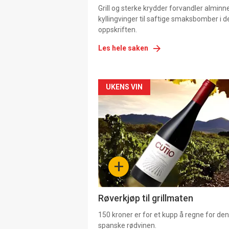
Grill og sterke krydder forvandler alminn
kyllingvinger til saftige smaksbomber i 
oppskriften.
Les hele saken
Forsiden
UKENS VIN
akkurat
nå
-
+
4
Røverkjøp til grillmaten
150 kroner er for et kupp å regne for de
spanske rødvinen.