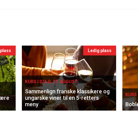
 plass
Ledig plass
KURS I OSLO, 27. AUGUST
Sammenlign franske klassikere og
KURS 
lære
ungarske viner til en 5-retters
meny
Bobl