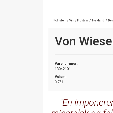
Pollisten
/
Vin
/
Fruktvin
/
Tyskland
/
Øvr
Von Wiesen
Varenummer:
13042101
Volum:
0.75 l
En imponere