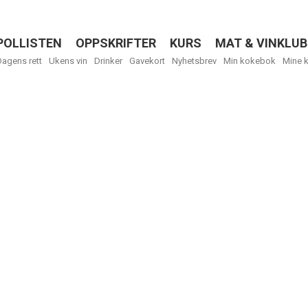
POLLISTEN
OPPSKRIFTER
KURS
MAT & VINKLUB
Menu
Dagens rett
Ukens vin
Drinker
Gavekort
Nyhetsbrev
Min kokebok
Mine 
R