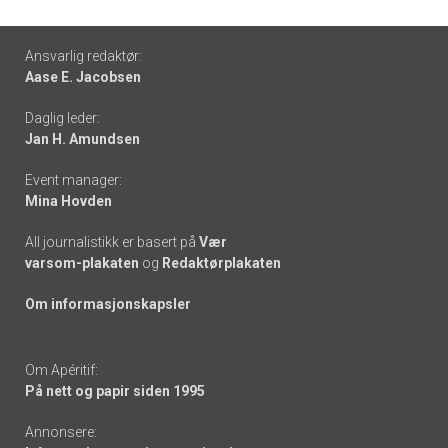
Footer
Ansvarlig redaktør:
Aase E. Jacobsen
-
Daglig leder:
links
Jan H. Amundsen
Event manager:
Mina Hovden
All journalistikk er basert på
Vær
varsom-plakaten
og
Redaktørplakaten
Om informasjonskapsler
Om Apéritif:
På nett og papir siden 1995
Annonsere: