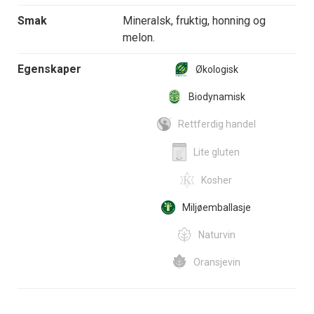
Smak
Mineralsk, fruktig, honning og
melon.
Egenskaper
Økologisk
Biodynamisk
Rettferdig handel
Lite gluten
Kosher
Miljøemballasje
Naturvin
Oransjevin