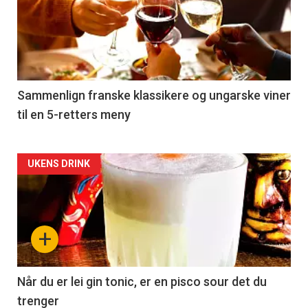
akkurat
nå
-
5
Sammenlign franske klassikere og ungarske viner
til en 5-retters meny
Forsiden
UKENS DRINK
akkurat
nå
+
-
6
Når du er lei gin tonic, er en pisco sour det du
trenger