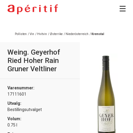
Pollisten
/
Vin
/
Hvitvin
/
Østerrike
/
Niederösterreich
/
Kremstal
Weing. Geyerhof
Ried Hoher Rain
Gruner Veltliner
Varenummer:
17111601
Utvalg:
Bestillingsutvalget
Volum:
0.75 l