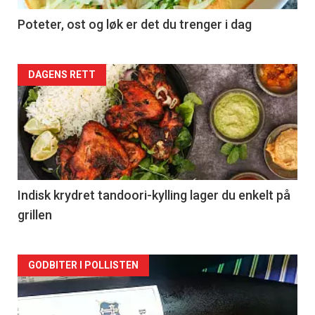
Poteter, ost og løk er det du trenger i dag
Forsiden
DAGENS RETT
akkurat
nå
-
2
Indisk krydret tandoori-kylling lager du enkelt på
grillen
Forsiden
GODBITER I POLLISTEN
akkurat