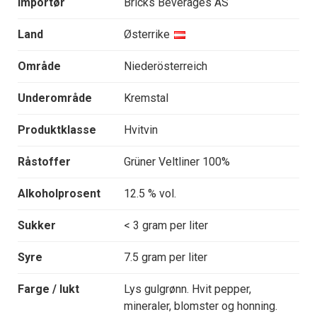
Importør
Bricks Beverages AS
Land
Østerrike
Område
Niederösterreich
Underområde
Kremstal
Produktklasse
Hvitvin
Råstoffer
Grüner Veltliner 100%
Alkoholprosent
12.5 % vol.
Sukker
< 3 gram per liter
Syre
7.5 gram per liter
Farge / lukt
Lys gulgrønn. Hvit pepper,
mineraler, blomster og honning.