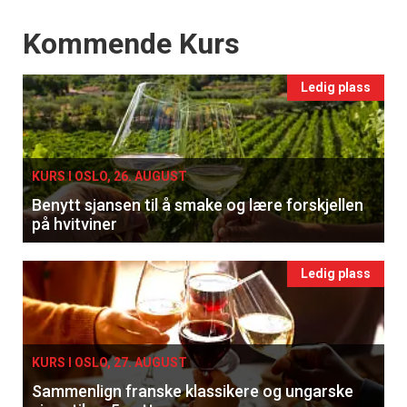
Events
Kommende Kurs
Ledig plass
KURS I OSLO, 26. AUGUST
Benytt sjansen til å smake og lære forskjellen
på hvitviner
Ledig plass
KURS I OSLO, 27. AUGUST
Sammenlign franske klassikere og ungarske