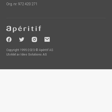
Org. nr. 972 420 271
Footer
-
socials
Copyright 1995-2023 © Apéritif AS
Utviklet av
Ideo Solutions AS
Handlekurv