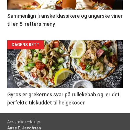
-
5
Sammenlign franske klassikere og ungarske viner
til en 5-retters meny
Forsiden
DAGENS RETT
akkurat
nå
-
6
Gyros er grekernes svar på rullekebab og er det
perfekte tilskuddet til helgekosen
Footer
Ansvarlig redaktør:
Aase E. Jacobsen