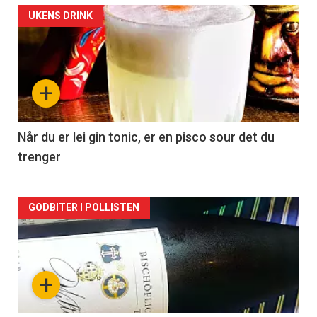
Forsiden
UKENS DRINK
akkurat
nå
+
-
2
Når du er lei gin tonic, er en pisco sour det du
trenger
Forsiden
GODBITER I POLLISTEN
akkurat
nå
+
-