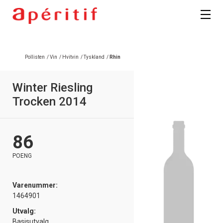
Pollisten
/
Vin
/
Hvitvin
/
Tyskland
/
Rhin
Winter Riesling
Trocken 2014
86
POENG
Varenummer:
1464901
Utvalg:
Basisutvalg,