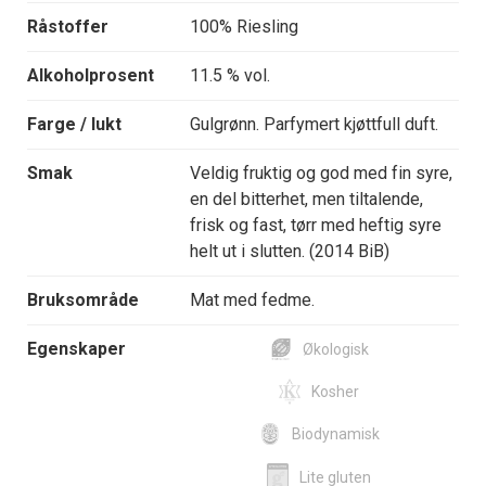
Råstoffer
100% Riesling
Alkoholprosent
11.5 % vol.
Farge / lukt
Gulgrønn. Parfymert kjøttfull duft.
Smak
Veldig fruktig og god med fin syre,
en del bitterhet, men tiltalende,
frisk og fast, tørr med heftig syre
helt ut i slutten. (2014 BiB)
Bruksområde
Mat med fedme.
Egenskaper
Økologisk
Kosher
Biodynamisk
Lite gluten