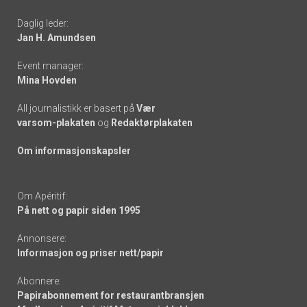
-
Daglig leder:
links
Jan H. Amundsen
Event manager:
Mina Hovden
All journalistikk er basert på
Vær
varsom-plakaten
og
Redaktørplakaten
Om informasjonskapsler
Om Apéritif:
På nett og papir siden 1995
Annonsere:
Informasjon og priser nett/papir
Abonnere:
Papirabonnement for restaurantbransjen