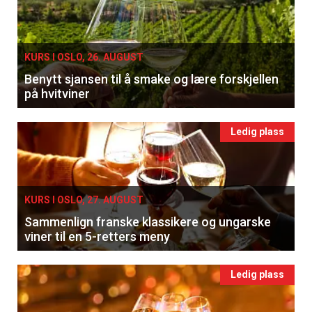
KURS I OSLO, 26. AUGUST
Benytt sjansen til å smake og lære forskjellen
på hvitviner
Ledig plass
KURS I OSLO, 27. AUGUST
Sammenlign franske klassikere og ungarske
viner til en 5-retters meny
Ledig plass