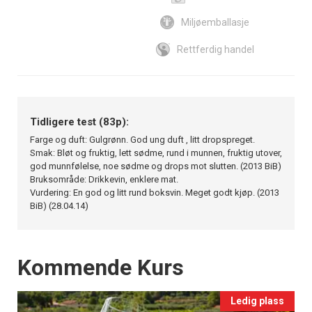
Miljøemballasje
Rettferdig handel
Tidligere test (83p):
Farge og duft: Gulgrønn. God ung duft , litt dropspreget.
Smak: Bløt og fruktig, lett sødme, rund i munnen, fruktig utover,
god munnfølelse, noe sødme og drops mot slutten. (2013 BiB)
Bruksområde: Drikkevin, enklere mat.
Vurdering: En god og litt rund boksvin. Meget godt kjøp. (2013
BiB) (28.04.14)
Events
Kommende Kurs
Ledig plass