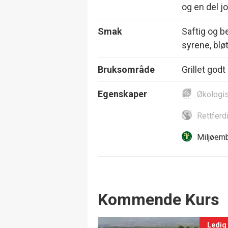
og en del 
Smak
Saftig og 
syrene, bløt
Bruksområde
Grillet godt
Egenskaper
Økologi
Rettferd
Miljøemb
Events
Kommende Kurs
Ledig