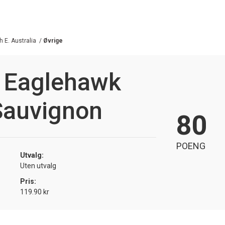
h E. Australia
/
Øvrige
s Eaglehawk
Sauvignon
80
POENG
Utvalg:
Uten utvalg
Pris:
119.90 kr