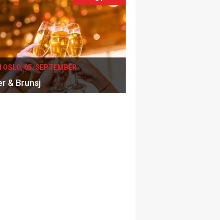
I OSLO, 05. SEPTEMBER
er & Brunsj