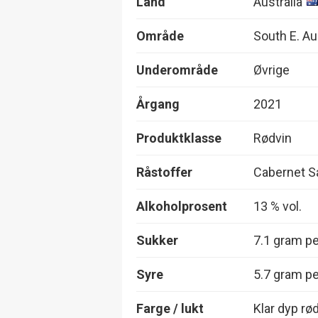
Land
Australia
Område
South E. Au
Underområde
Øvrige
Årgang
2021
Produktklasse
Rødvin
Råstoffer
Cabernet S
Alkoholprosent
13 % vol.
Sukker
7.1 gram per
Syre
5.7 gram per
Farge / lukt
Klar dyp rø