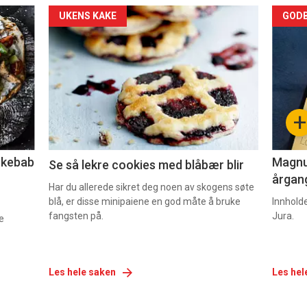
Forsiden
For
UKENS KAKE
GODB
akkurat
akk
nå
nå
-
-
+
2
3
lekebab
Magnum
Se så lekre cookies med blåbær blir
årgang
Har du allerede sikret deg noen av skogens søte
blå, er disse minipaiene en god måte å bruke
Innhold
fangsten på.
Jura.
e
Les hele saken
Les hel