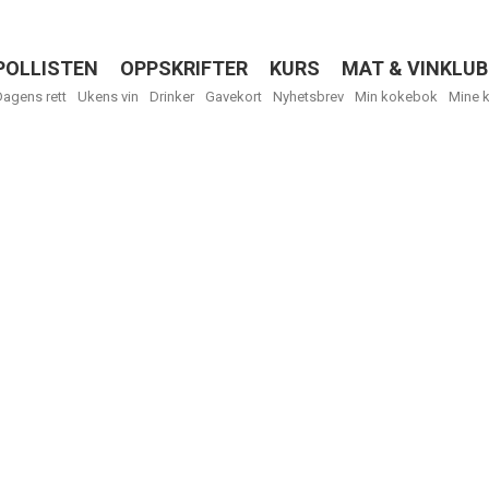
POLLISTEN
OPPSKRIFTER
KURS
MAT & VINKLUB
Menu
Dagens rett
Ukens vin
Drinker
Gavekort
Nyhetsbrev
Min kokebok
Mine 
R