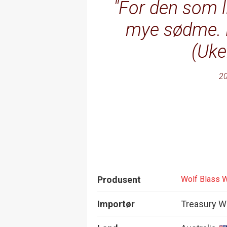
For den som li
mye sødme. D
(Uke
20
Produsent
Wolf Blass 
Importør
Treasury W