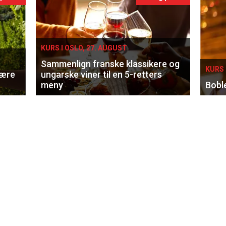
KURS I OSLO, 27. AUGUST
Sammenlign franske klassikere og
KURS 
lære
ungarske viner til en 5-retters
meny
Bobl