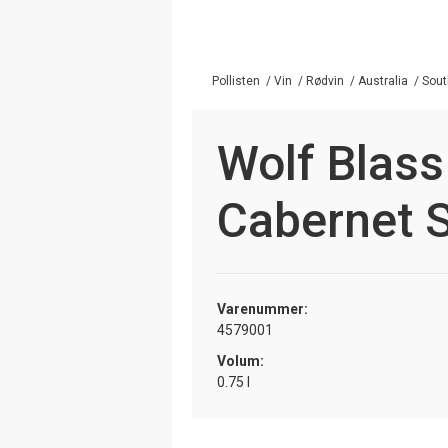
Pollisten
/
Vin
/
Rødvin
/
Australia
/
Sout
Wolf Blas
Cabernet 
Varenummer:
4579001
Volum:
0.75 l