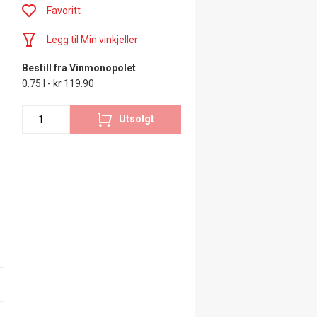
Favoritt
Legg til Min vinkjeller
Bestill fra Vinmonopolet
0.75 l - kr 119.90
Utsolgt