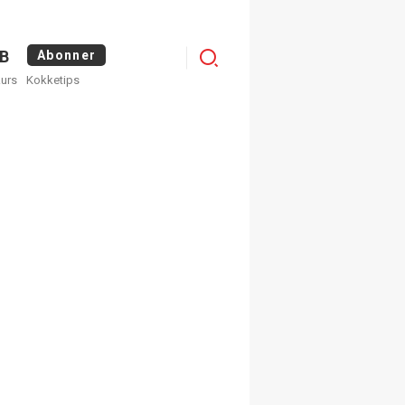
Menu
B
Abonner
kurs
Kokketips
profile
egistrer deg