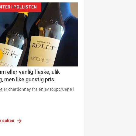
siden
ITER I POLLISTEN
urat
 eller vanlig flaske, ulik
, men like gunstig pris
et er chardonnay fra en av toppcruene i
e saken