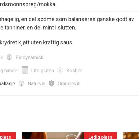
jordsmonnspreg/mokka.
behagelig, en del sødme som balanseres ganske godt av
e tanniner, en del mint i slutten.
 krydret kjøtt uten kraftig saus.
sk
Biodynamisk
ig handel
Lite gluten
Kosher
allasje
Naturvin
Oransjevin
 plass
Ledig plass