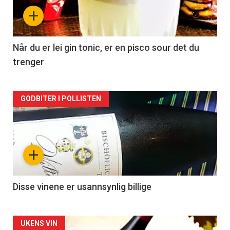
nå
+
-
2
Når du er lei gin tonic, er en pisco sour det du
trenger
Forsiden
GODBITER I POLLISTEN
akkurat
nå
+
-
3
Disse vinene er usannsynlig billige
Forsiden
UKENS VIN