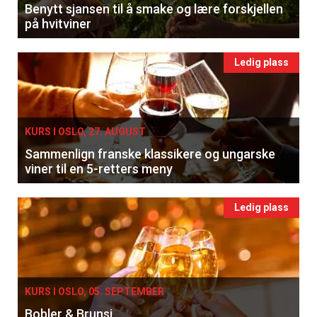
Benytt sjansen til å smake og lære forskjellen
på hvitviner
Ledig plass
KURS I OSLO, 27. AUGUST
Sammenlign franske klassikere og ungarske
viner til en 5-retters meny
Ledig plass
KURS I OSLO, 05. SEPTEMBER
Bobler & Brunsj