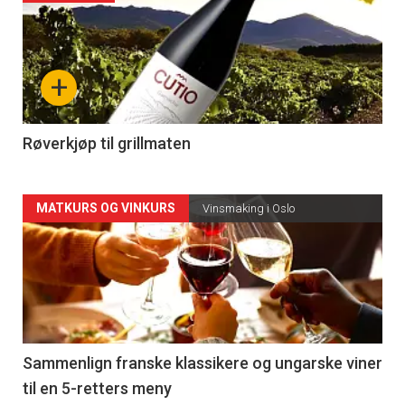
akkurat
nå
+
-
4
Røverkjøp til grillmaten
Forsiden
MATKURS OG VINKURS
Vinsmaking i Oslo
akkurat
nå
-
5
Sammenlign franske klassikere og ungarske viner
til en 5-retters meny