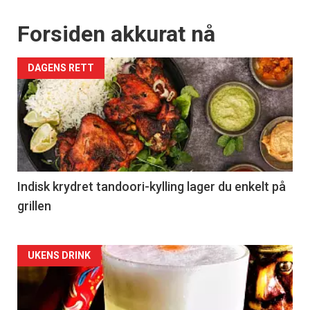
Forsiden akkurat nå
DAGENS RETT
Indisk krydret tandoori-kylling lager du enkelt på
grillen
Forsiden
UKENS DRINK
akkurat