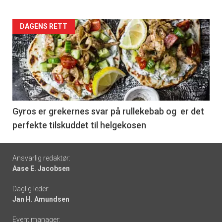
Forsiden
DAGENS RETT
akkurat
nå
-
6
Gyros er grekernes svar på rullekebab og er det
perfekte tilskuddet til helgekosen
Footer
Ansvarlig redaktør:
Aase E. Jacobsen
-
Daglig leder:
links
Jan H. Amundsen
Event manager: