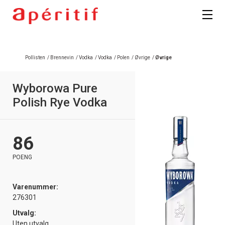
Registrer deg
Pollisten
/
Brennevin
/
Vodka
/
Vodka
/
Polen
/
Øvrige
/
Øvrige
Wyborowa Pure
Polish Rye Vodka
86
POENG
Varenummer:
276301
Utvalg:
Uten utvalg