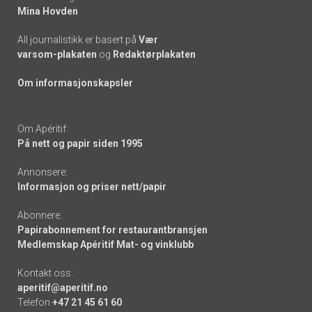
Mina Hovden
All journalistikk er basert på
Vær
varsom-plakaten
og
Redaktørplakaten
Om informasjonskapsler
Om Apéritif:
På nett og papir siden 1995
Annonsere:
Informasjon og priser nett/papir
Abonnere:
Papirabonnement for restaurantbransjen
Medlemskap Apéritif Mat- og vinklubb
Kontakt oss:
aperitif@aperitif.no
Telefon
+47 21 45 61 60