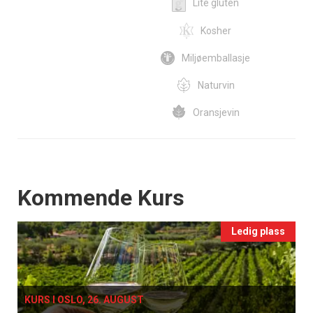
Lite gluten
Kosher
Miljøemballasje
Naturvin
Oransjevin
Events
Kommende Kurs
Ledig plass
KURS I OSLO, 26. AUGUST