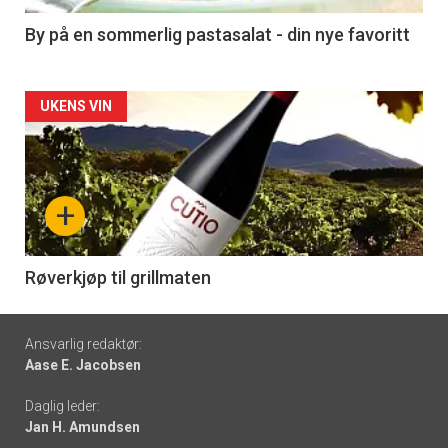
5
By på en sommerlig pastasalat - din nye favoritt
Forsiden
UKENS VIN
akkurat
nå
+
-
6
Røverkjøp til grillmaten
Footer
Ansvarlig redaktør:
Aase E. Jacobsen
-
Daglig leder:
links
Jan H. Amundsen