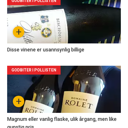
Forsiden
GODBITER I POLLISTEN
akkurat
nå
+
-
2
Disse vinene er usannsynlig billige
Forsiden
GODBITER I POLLISTEN
akkurat
nå
+
-
3
Magnum eller vanlig flaske, ulik årgang, men like
gunstig pris