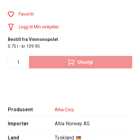
Favoritt
Legg til Min vinkjeller
Bestill fra Vinmonopolet
0.75 l - kr 109.90
Utsolgt
Produsent
Altia Corp.
Importør
Altia Norway AS
Land
Tyskland