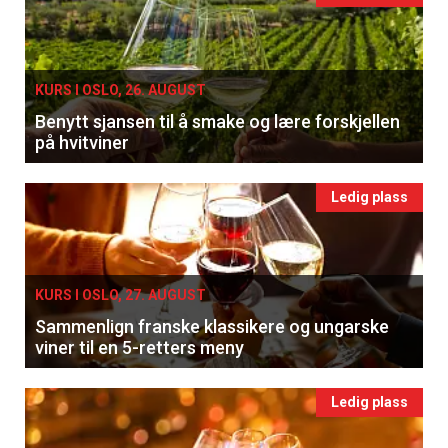
KURS I OSLO, 26. AUGUST
Benytt sjansen til å smake og lære forskjellen
på hvitviner
Ledig plass
KURS I OSLO, 27. AUGUST
Sammenlign franske klassikere og ungarske
viner til en 5-retters meny
Ledig plass