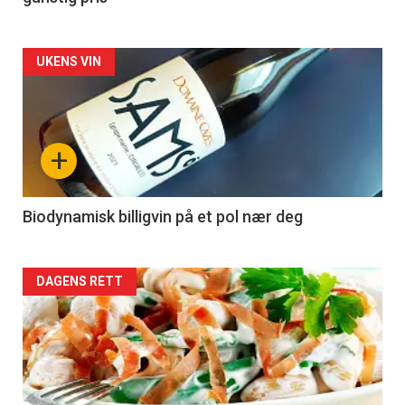
Forsiden
UKENS VIN
akkurat
nå
+
-
4
Biodynamisk billigvin på et pol nær deg
Forsiden
DAGENS RETT
akkurat
nå
-