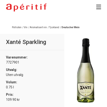
Registrer deg
Pollisten
/
Vin
/
Aromatisert vin
/
Tyskland
/
Deutscher Wein
Xanté Sparkling
Varenummer:
7727901
Utvalg:
Uten utvalg
Volum:
0.75 l
Pris:
109.90 kr