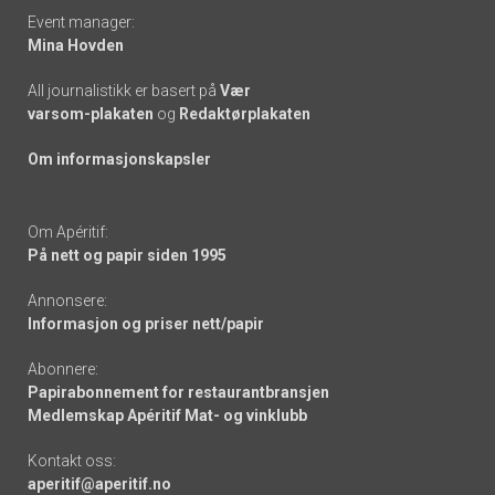
Event manager:
Mina Hovden
All journalistikk er basert på
Vær
varsom-plakaten
og
Redaktørplakaten
Om informasjonskapsler
Om Apéritif:
På nett og papir siden 1995
Annonsere:
Informasjon og priser nett/papir
Abonnere:
Papirabonnement for restaurantbransjen
Medlemskap Apéritif Mat- og vinklubb
Kontakt oss:
aperitif@aperitif.no