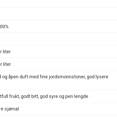
100%
 liter
 liter
d og åpen duft med fine jordsmonnstoner, god lysere
tfull frukt, godt bitt, god syre og pen lengde
ere sjømat