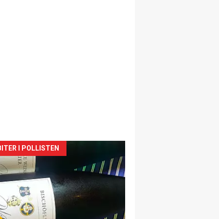
siden
ITER I POLLISTEN
urat