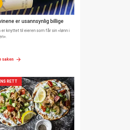
vinene er usannsynlig billige
er knyttet til eieren som får sin «lønn i
en».
e saken
siden
NS RETT
urat