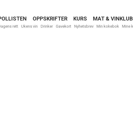
POLLISTEN
OPPSKRIFTER
KURS
MAT & VINKLUB
Menu
Dagens rett
Ukens vin
Drinker
Gavekort
Nyhetsbrev
Min kokebok
Mine 
R