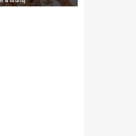
er & Brunsj