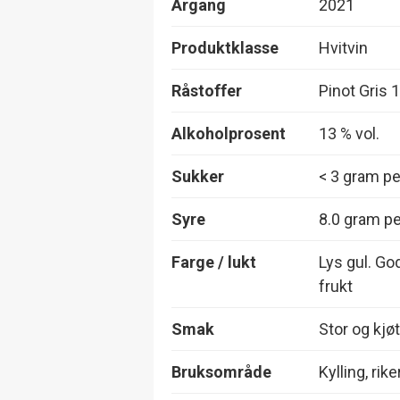
Årgang
2021
Produktklasse
Hvitvin
Råstoffer
Pinot Gris 
Alkoholprosent
13 % vol.
Sukker
< 3 gram per
Syre
8.0 gram per
Farge / lukt
Lys gul. Go
frukt
Smak
Stor og kjøt
Bruksområde
Kylling, rik