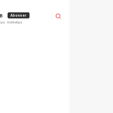
Menu
B
Abonner
kurs
Kokketips
profile
egistrer deg