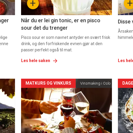
+
+
2
3
ager
Når du er lei gin tonic, er en pisco
Disse 
sour det du trenger
Årsaken 
elige
Pisco sour er som navnet antyder en svært frisk
himmel
denne
drink, og den forfriskende evnen gjør at den
passer perfekt også til mat.
Les hele saken
Les hel
Forsiden
For
MATKURS OG VINKURS
DAGE
Vinsmaking i Oslo
akkurat
akk
nå
nå
-
-