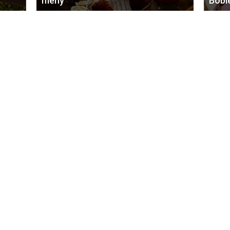
meny
Bobl