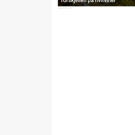
forskjellen på hvitviner