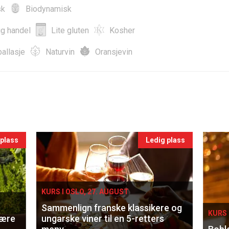
sk
Biodynamisk
ig handel
Lite gluten
Kosher
allasje
Naturvin
Oransjevin
 plass
Ledig plass
KURS I OSLO, 27. AUGUST
Sammenlign franske klassikere og
KURS 
lære
ungarske viner til en 5-retters