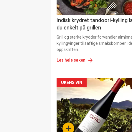
Indisk krydret tandoori-kylling l
du enkelt på grillen
Grill og sterke krydder forvandler alminn
kyllingvinger til saftige smaksbomber i 
oppskriften.
Les hele saken
Forsiden
UKENS VIN
akkurat
nå
-
+