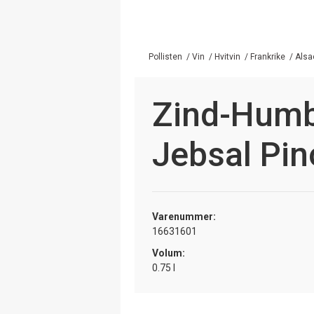
Pollisten
/
Vin
/
Hvitvin
/
Frankrike
/
Alsa
Zind-Humb
Jebsal Pin
Varenummer:
16631601
Volum:
0.75 l