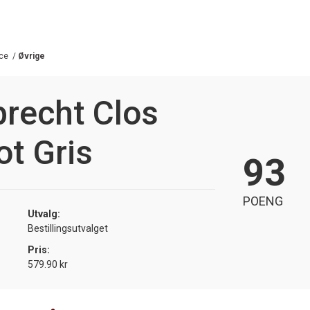
ce
/
Øvrige
recht Clos
ot Gris
93
POENG
Utvalg:
Bestillingsutvalget
Pris:
579.90 kr