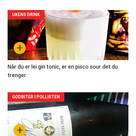
Forsiden
UKENS DRINK
akkurat
nå
+
-
2
Når du er lei gin tonic, er en pisco sour det du
trenger
Forsiden
GODBITER I POLLISTEN
akkurat
nå
+