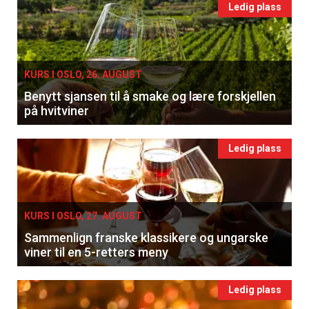
Ledig plass
KURS I OSLO, 26. AUGUST
Benytt sjansen til å smake og lære forskjellen
på hvitviner
Ledig plass
KURS I OSLO, 27. AUGUST
Sammenlign franske klassikere og ungarske
viner til en 5-retters meny
Ledig plass