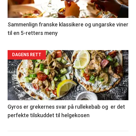
-
5
Sammenlign franske klassikere og ungarske viner
til en 5-retters meny
Forsiden
DAGENS RETT
akkurat
nå
-
6
Gyros er grekernes svar på rullekebab og er det
perfekte tilskuddet til helgekosen