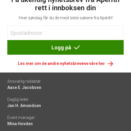
rett i innboksen din
Hver søndag får du de mest leste sakene fra Apéritif
Logg på
Les mer om de andre nyhetsbrevene våre her
Footer
Ansvarlig redaktør:
Aase E. Jacobsen
-
Daglig leder:
links
Jan H. Amundsen
Event manager:
Mina Hovden