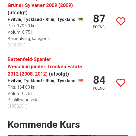
Grüner Sylvaner 2009 (2009)
(utsolgt)
87
Hvitvin, Tyskland - Rhin,
Tyskland
Pris: 179.90 kr
POENG
Volum: 0.75 l
Basisutvalg, kategori 5
(9188901)
Battenfeld-Spanier
Weissburgunder Trocken Estate
2012 (2008, 2012)
(utsolgt)
84
Hvitvin, Tyskland - Rhin,
Tyskland
Pris: 164.00 kr
POENG
Volum: 0.75 l
Bestillingsutvalg
(1058201)
Events
Kommende Kurs