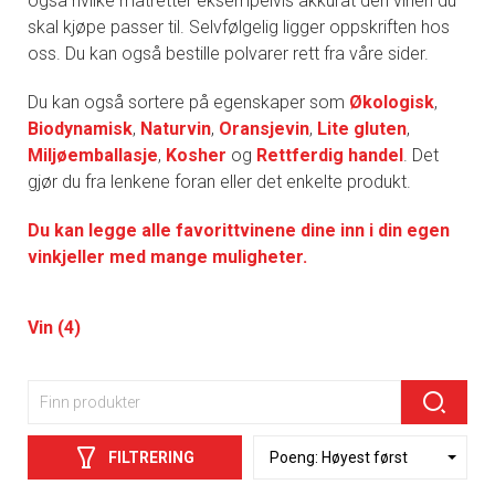
også hvilke matretter eksempelvis akkurat den vinen du
skal kjøpe passer til. Selvfølgelig ligger oppskriften hos
oss. Du kan også bestille polvarer rett fra våre sider.
Du kan også sortere på egenskaper som
Økologisk
,
Biodynamisk
,
Naturvin
,
Oransjevin
,
Lite gluten
,
Miljøemballasje
,
Kosher
og
Rettferdig handel
. Det
gjør du fra lenkene foran eller det enkelte produkt.
Du kan legge alle favorittvinene dine inn i din egen
vinkjeller med mange muligheter.
Vin (4)
FILTRERING