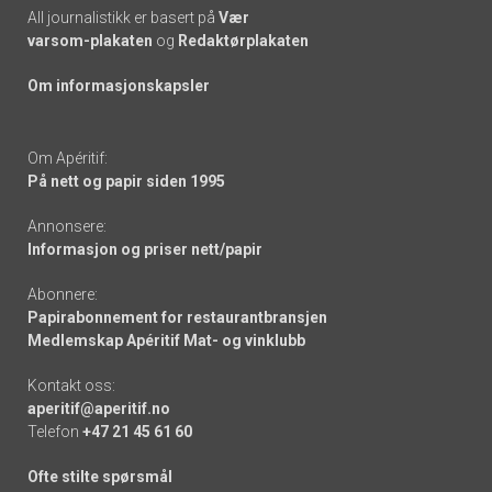
All journalistikk er basert på
Vær
varsom-plakaten
og
Redaktørplakaten
Om informasjonskapsler
Om Apéritif:
På nett og papir siden 1995
Annonsere:
Informasjon og priser nett/papir
Abonnere:
Papirabonnement for restaurantbransjen
Medlemskap Apéritif Mat- og vinklubb
Kontakt oss:
aperitif@aperitif.no
Telefon
+47 21 45 61 60
Ofte stilte spørsmål