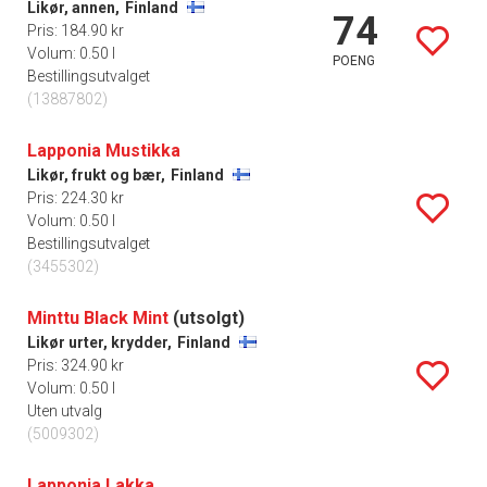
Likør, annen,
Finland
74
Pris: 184.90 kr
Volum: 0.50 l
POENG
Bestillingsutvalget
(13887802)
Lapponia Mustikka
Likør, frukt og bær,
Finland
Pris: 224.30 kr
Volum: 0.50 l
Bestillingsutvalget
(3455302)
Minttu Black Mint
(utsolgt)
Likør urter, krydder,
Finland
Pris: 324.90 kr
Volum: 0.50 l
Uten utvalg
(5009302)
Lapponia Lakka