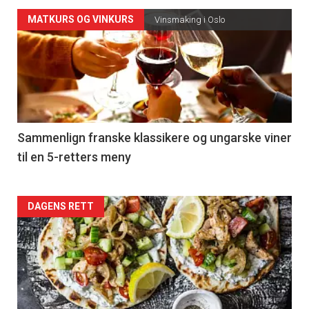
Forsiden
MATKURS OG VINKURS
Vinsmaking i Oslo
akkurat
nå
-
5
Sammenlign franske klassikere og ungarske viner
til en 5-retters meny
Forsiden
DAGENS RETT
akkurat
nå
-