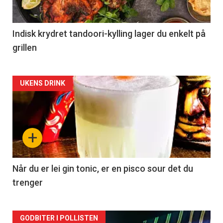
Indisk krydret tandoori-kylling lager du enkelt på
grillen
Forsiden
UKENS DRINK
akkurat
nå
+
-
2
Når du er lei gin tonic, er en pisco sour det du
trenger
Forsiden
GODBITER I POLLISTEN