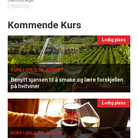
Basisutvalget
(18956202)
Events
Kommende Kurs
Ledig plass
KURS I OSLO, 26. AUGUST
Benytt sjansen til å smake og lære forskjellen
på hvitviner
Ledig plass
KURS I OSLO, 27. AUGUST