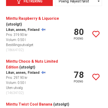
FILTRERING
Minttu Raspberry & Liquorice
(utsolgt)
80
Likør, annen,
Finland
Pris: 319.90 kr
POENG
Volum: 0.50 l
Bestillingsutvalget
(18664102)
Minttu Choco & Nuts Limited
Edition
(utsolgt)
78
Likør, annen,
Finland
Pris: 297.90 kr
POENG
Volum: 0.50 l
Uten utvalg
(14634102)
Minttu Twist Cool Banana
(utsolgt)