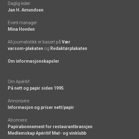
Daglig leder:
links
Jan H. Amundsen
Event manager:
Mina Hovden
All journalistikk er basert på
Vær
varsom-plakaten
og
Redaktørplakaten
Om informasjonskapsler
Om Apéritif:
På nett og papir siden 1995
Annonsere:
Informasjon og priser nett/papir
Abonnere:
Papirabonnement for restaurantbransjen
Medlemskap Apéritif Mat- og vinklubb