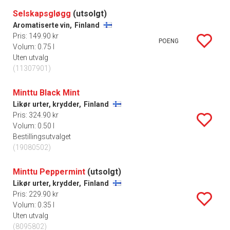
Selskapsgløgg
(utsolgt)
Aromatiserte vin,
Finland
Pris: 149.90 kr
POENG
Volum: 0.75 l
Uten utvalg
(11307901)
Minttu Black Mint
Likør urter, krydder,
Finland
Pris: 324.90 kr
Volum: 0.50 l
Bestillingsutvalget
(19080502)
Minttu Peppermint
(utsolgt)
Likør urter, krydder,
Finland
Pris: 229.90 kr
Volum: 0.35 l
Uten utvalg
(8095802)