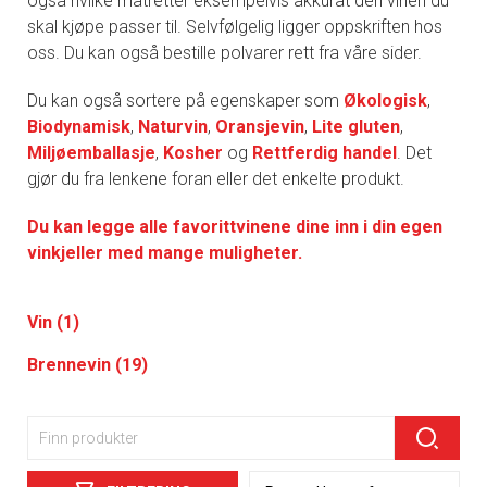
også hvilke matretter eksempelvis akkurat den vinen du
skal kjøpe passer til. Selvfølgelig ligger oppskriften hos
oss. Du kan også bestille polvarer rett fra våre sider.
Du kan også sortere på egenskaper som
Økologisk
,
Biodynamisk
,
Naturvin
,
Oransjevin
,
Lite gluten
,
Miljøemballasje
,
Kosher
og
Rettferdig handel
. Det
gjør du fra lenkene foran eller det enkelte produkt.
Du kan legge alle favorittvinene dine inn i din egen
vinkjeller med mange muligheter.
Vin (1)
Brennevin (19)