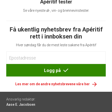
Apéritif tester
Se våre nyeste øl-, vin- og brennevinstester.
Få ukentlig nyhetsbrev fra Apéritif
rett i innboksen din
Hver søndag får du de mest leste sakene fra Apéritif
Logg på
Les mer om de andre nyhetsbrevene våre her
Footer
Ansvarlig redaktør:
Aase E. Jacobsen
-