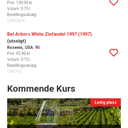
Pris: 130.00 kr
Volum: 0.75 l
Bestillingsutvalg
(3495601)
Bel Arbors White Zinfandel 1997 (1997)
(utsolgt)
Rosevin,
USA
Pris: 92.90 kr
Volum: 0.75 l
Bestillingsutvalg
(34510)
Events
Kommende Kurs
Ledig plass