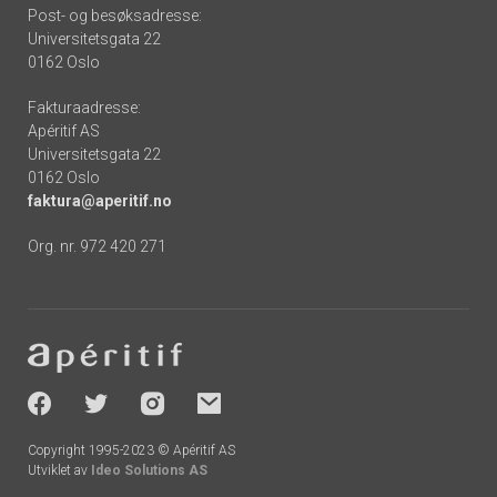
Post- og besøksadresse:
Universitetsgata 22
0162 Oslo
Fakturaadresse:
Apéritif AS
Universitetsgata 22
0162 Oslo
faktura@aperitif.no
Org. nr. 972 420 271
Footer
-
socials
Copyright 1995-2023 © Apéritif AS
Utviklet av
Ideo Solutions AS