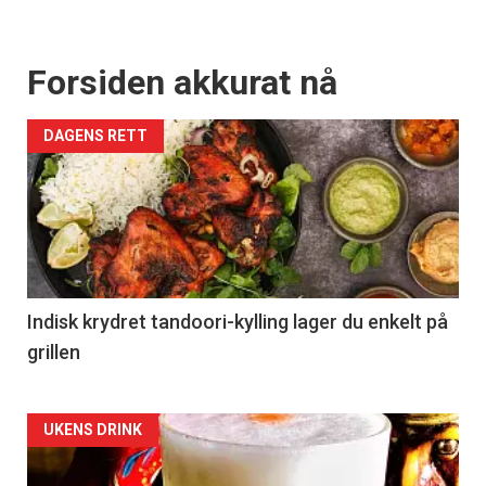
Forsiden akkurat nå
DAGENS RETT
Indisk krydret tandoori-kylling lager du enkelt på
grillen
Forsiden
UKENS DRINK
akkurat