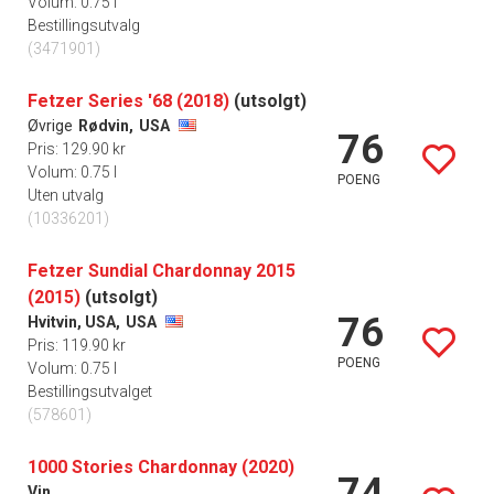
Volum: 0.75 l
Bestillingsutvalg
(3471901)
Fetzer Series '68 (2018)
(utsolgt)
Øvrige
Rødvin,
USA
76
Pris: 129.90 kr
Volum: 0.75 l
POENG
Uten utvalg
(10336201)
Fetzer Sundial Chardonnay 2015
(2015)
(utsolgt)
76
Hvitvin, USA,
USA
Pris: 119.90 kr
POENG
Volum: 0.75 l
Bestillingsutvalget
(578601)
1000 Stories Chardonnay (2020)
74
Vin,