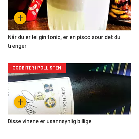
nå
+
-
2
Når du er lei gin tonic, er en pisco sour det du
trenger
Forsiden
GODBITER I POLLISTEN
akkurat
nå
+
-
3
Disse vinene er usannsynlig billige