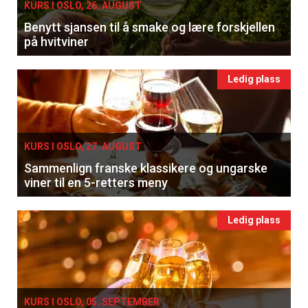
KURS I OSLO, 26. AUGUST
Benytt sjansen til å smake og lære forskjellen
på hvitviner
Ledig plass
KURS I OSLO, 27. AUGUST
Sammenlign franske klassikere og ungarske
viner til en 5-retters meny
Ledig plass
KURS I OSLO, 05. SEPTEMBER