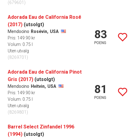
(679601)
Adorada Eau de California Rosé
(2017)
(utsolgt)
83
Mendocino
Rosévin,
USA
Pris: 149.90 kr
POENG
Volum: 0.75 l
Uten utvalg
(8269701)
Adorada Eau de California Pinot
Gris (2017)
(utsolgt)
81
Mendocino
Hvitvin,
USA
Pris: 149.90 kr
POENG
Volum: 0.75 l
Uten utvalg
(8269801)
Barrel Select Zinfandel 1996
(1994)
(utsolgt)