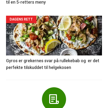
til en 5-retters meny
Forsiden
DAGENS RETT
akkurat
nå
-
6
Gyros er grekernes svar på rullekebab og er det
perfekte tilskuddet til helgekosen