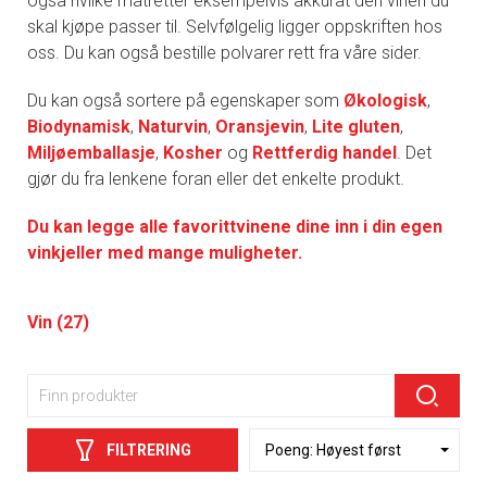
også hvilke matretter eksempelvis akkurat den vinen du
skal kjøpe passer til. Selvfølgelig ligger oppskriften hos
oss. Du kan også bestille polvarer rett fra våre sider.
Du kan også sortere på egenskaper som
Økologisk
,
Biodynamisk
,
Naturvin
,
Oransjevin
,
Lite gluten
,
Miljøemballasje
,
Kosher
og
Rettferdig handel
. Det
gjør du fra lenkene foran eller det enkelte produkt.
Du kan legge alle favorittvinene dine inn i din egen
vinkjeller med mange muligheter.
Vin (27)
FILTRERING