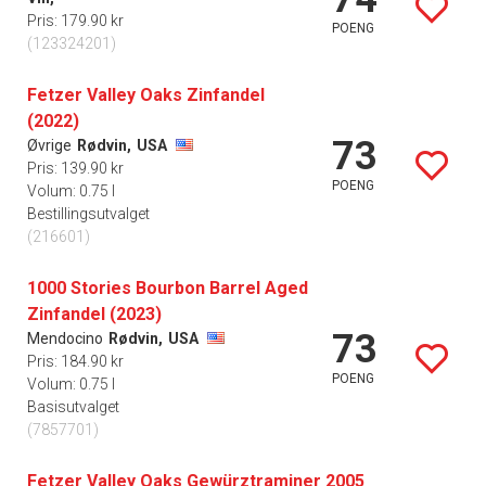
Pris: 179.90 kr
POENG
(123324201)
Fetzer Valley Oaks Zinfandel
(2022)
73
Øvrige
Rødvin,
USA
Pris: 139.90 kr
POENG
Volum: 0.75 l
Bestillingsutvalget
(216601)
1000 Stories Bourbon Barrel Aged
Zinfandel (2023)
73
Mendocino
Rødvin,
USA
Pris: 184.90 kr
POENG
Volum: 0.75 l
Basisutvalget
(7857701)
Fetzer Valley Oaks Gewürztraminer 2005