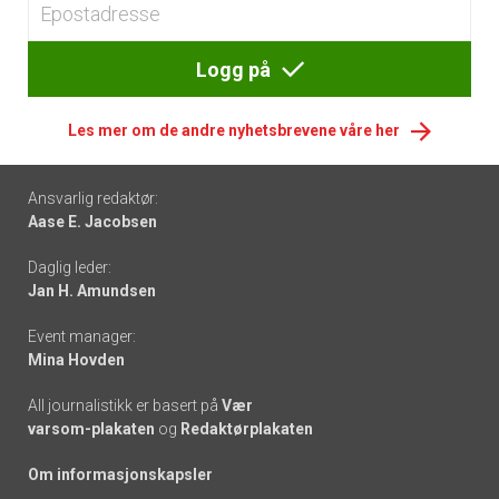
Logg på
Les mer om de andre nyhetsbrevene våre her
Footer
Ansvarlig redaktør:
Aase E. Jacobsen
-
Daglig leder:
links
Jan H. Amundsen
Event manager:
Mina Hovden
All journalistikk er basert på
Vær
varsom-plakaten
og
Redaktørplakaten
Om informasjonskapsler