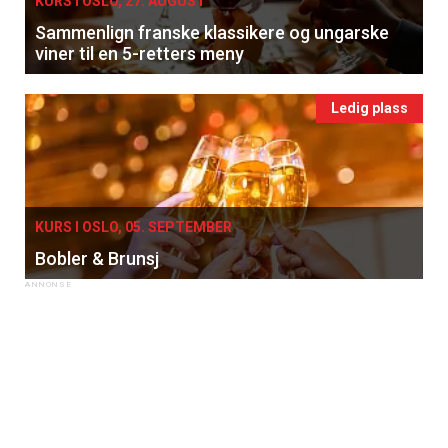
KURS I OSLO, 27. AUGUST
Sammenlign franske klassikere og ungarske
viner til en 5-retters meny
Ledig plass
KURS I OSLO, 05. SEPTEMBER
Bobler & Brunsj