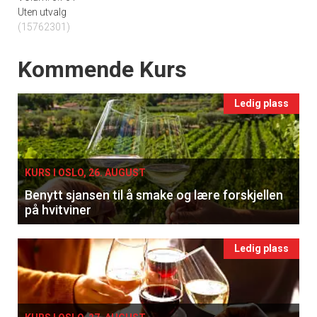
Uten utvalg
(15762301)
Events
Kommende Kurs
Ledig plass
KURS I OSLO, 26. AUGUST
Benytt sjansen til å smake og lære forskjellen
på hvitviner
Ledig plass