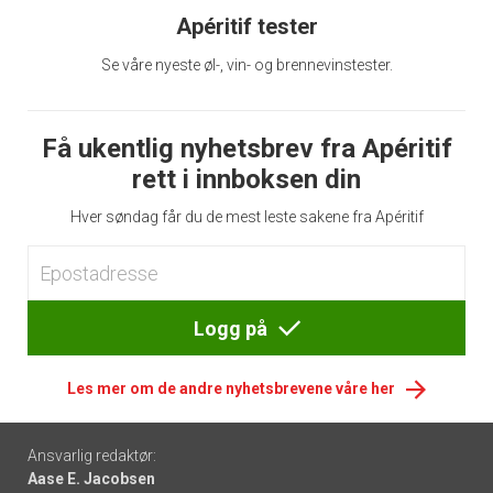
Apéritif tester
Se våre nyeste øl-, vin- og brennevinstester.
Få ukentlig nyhetsbrev fra Apéritif
rett i innboksen din
Hver søndag får du de mest leste sakene fra Apéritif
Logg på
Les mer om de andre nyhetsbrevene våre her
Footer
Ansvarlig redaktør:
Aase E. Jacobsen
-