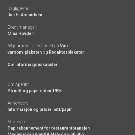
Daglig leder:
links
Jan H. Amundsen
Event manager:
Mina Hovden
All journalistikk er basert på
Vær
varsom-plakaten
og
Redaktørplakaten
Om informasjonskapsler
Om Apéritif:
På nett og papir siden 1995
Annonsere:
Informasjon og priser nett/papir
Abonnere:
Papirabonnement for restaurantbransjen
Medlemskap Apéritif Mat- og vinklubb