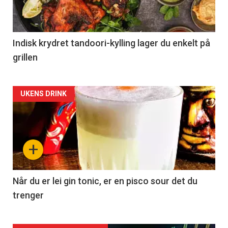
Indisk krydret tandoori-kylling lager du enkelt på
grillen
Forsiden
UKENS DRINK
akkurat
nå
+
-
2
Når du er lei gin tonic, er en pisco sour det du
trenger