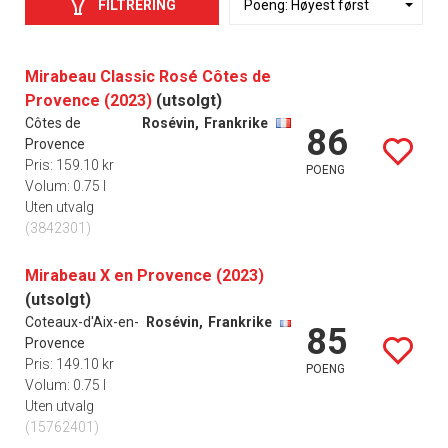
FILTRERING
Mirabeau Classic Rosé Côtes de
Provence (2023)
(utsolgt)
Côtes de
Rosévin,
Frankrike
86
Provence
Pris: 159.10 kr
POENG
Volum: 0.75 l
Uten utvalg
(3842301)
Mirabeau X en Provence (2023)
(utsolgt)
Coteaux-d'Aix-en-
Rosévin,
Frankrike
85
Provence
Pris: 149.10 kr
POENG
Volum: 0.75 l
Uten utvalg
(15762401)