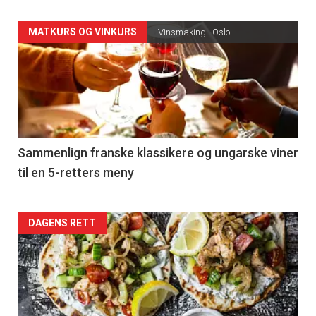
Forsiden
MATKURS OG VINKURS
Vinsmaking i Oslo
akkurat
nå
-
5
Sammenlign franske klassikere og ungarske viner
til en 5-retters meny
Forsiden
DAGENS RETT
akkurat
nå
-