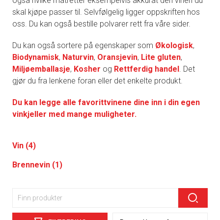
også hvilke matretter eksempelvis akkurat den vinen du
skal kjøpe passer til. Selvfølgelig ligger oppskriften hos
oss. Du kan også bestille polvarer rett fra våre sider.
Du kan også sortere på egenskaper som
Økologisk
,
Biodynamisk
,
Naturvin
,
Oransjevin
,
Lite gluten
,
Miljøemballasje
,
Kosher
og
Rettferdig handel
. Det
gjør du fra lenkene foran eller det enkelte produkt.
Du kan legge alle favorittvinene dine inn i din egen
vinkjeller med mange muligheter.
Vin (4)
Brennevin (1)