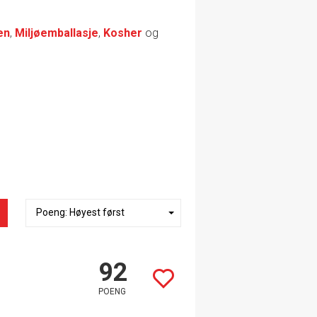
en
,
Miljøemballasje
,
Kosher
og
92
POENG