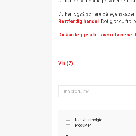
Du kan også bestille polvarer rett fra
Du kan også sortere på egenskape
Rettferdig handel
. Det gjør du fra 
Du kan legge alle favorittvinene d
Vin (7)
Ikke vis utsolgte
produkter