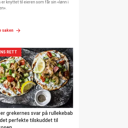
er knyttet til eieren som får sin «lønn i
en».
e saken
siden
NS RETT
urat
er grekernes svar på rullekebab
det perfekte tilskuddet til
kosen