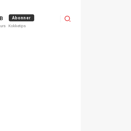
Logg
B
Abonner
kurs
Kokketips
inn