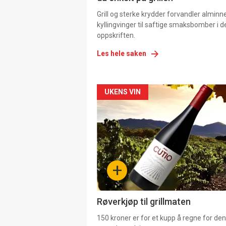
Grill og sterke krydder forvandler alminn
kyllingvinger til saftige smaksbomber i 
oppskriften.
Les hele saken
Forsiden
UKENS VIN
akkurat
nå
-
+
4
Røverkjøp til grillmaten
150 kroner er for et kupp å regne for de