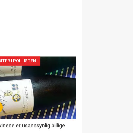
siden
ITER I POLLISTEN
urat
vinene er usannsynlig billige