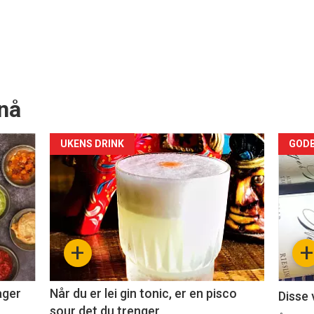
nå
Forsiden
For
UKENS DRINK
GODB
akkurat
akk
nå
nå
-
-
+
+
2
3
ager
Når du er lei gin tonic, er en pisco
Disse 
sour det du trenger