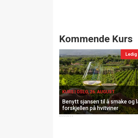
Events
Kommende Kurs
Ledig
KURS I OSLO, 26. AUGUST
Benytt sjansen til å smake og 
forskjellen på hvitviner