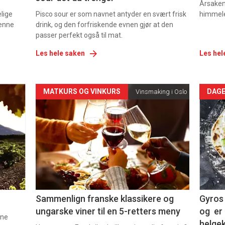
Årsaken 
elige
Pisco sour er som navnet antyder en svært frisk
himmel
denne
drink, og den forfriskende evnen gjør at den
passer perfekt også til mat.
Les hele saken
Les hel
Forsiden
For
MATKURS OG VINKURS
DAGE
Vinsmaking i Oslo
akkurat
akk
nå
nå
-
-
5
6
Sammenlign franske klassikere og
Gyros 
ungarske viner til en 5-retters meny
og er 
nne
helge