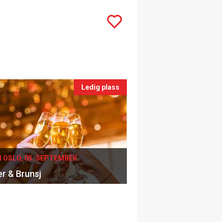
Ledig plass
I OSLO, 05. SEPTEMBER
er & Brunsj