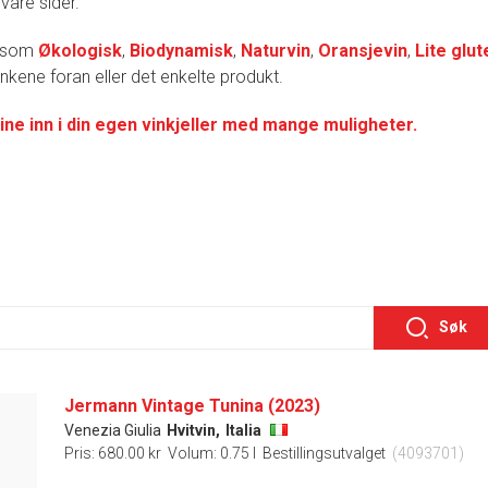
 våre sider.
r som
Økologisk
,
Biodynamisk
,
Naturvin
,
Oransjevin
,
Lite glut
lenkene foran eller det enkelte produkt.
ine inn i din egen vinkjeller med mange muligheter.
Søk
Jermann Vintage Tunina (2023)
Venezia Giulia
Hvitvin,
Italia
Pris: 680.00 kr
Volum: 0.75 l
Bestillingsutvalget
(4093701)