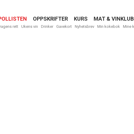
POLLISTEN
OPPSKRIFTER
KURS
MAT & VINKLUB
Menu
Dagens rett
Ukens vin
Drinker
Gavekort
Nyhetsbrev
Min kokebok
Mine 