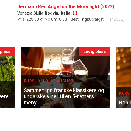
Jermann Red Angel on the Moonlight (2022)
Venezia Giulia
Rødvin,
Italia
Pris: 228.00 kr
Volum: 0.38 l
Bestillingsutvalget
(4142502)
 plass
Ledig plass
KURS I OSLO, 27. AUGUST
Sammenlign franske klassikere og
KURS 
lære
ungarske viner til en 5-retters
meny
Bobl