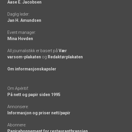
Aase E. Jacobsen
-
Daglig leder:
links
Jan H. Amundsen
Event manager:
Mina Hovden
All journalistikk er basert på
Vær
varsom-plakaten
og
Redaktørplakaten
Om informasjonskapsler
Om Apéritif:
På nett og papir siden 1995
Annonsere:
Informasjon og priser nett/papir
Abonnere:
Papirabonnement for restaurantbransjen