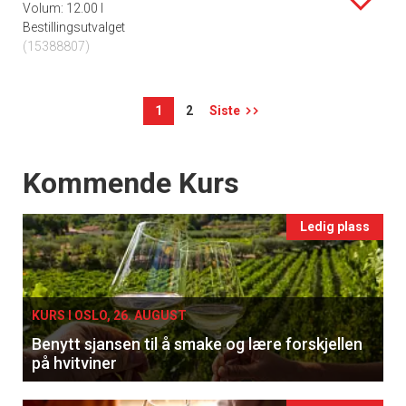
Volum: 12.00 l
Bestillingsutvalget
(15388807)
1
2
Siste
Events
Kommende Kurs
Ledig plass
KURS I OSLO, 26. AUGUST
Benytt sjansen til å smake og lære forskjellen
på hvitviner