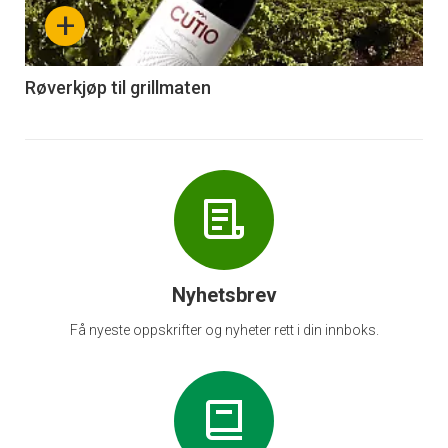
nå
+
-
6
Røverkjøp til grillmaten
Nyhetsbrev
Få nyeste oppskrifter og nyheter rett i din innboks.