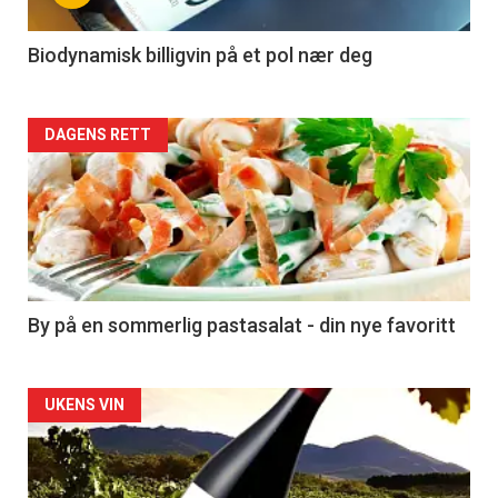
-
4
Biodynamisk billigvin på et pol nær deg
Forsiden
DAGENS RETT
akkurat
nå
-
5
By på en sommerlig pastasalat - din nye favoritt
Forsiden
UKENS VIN
akkurat