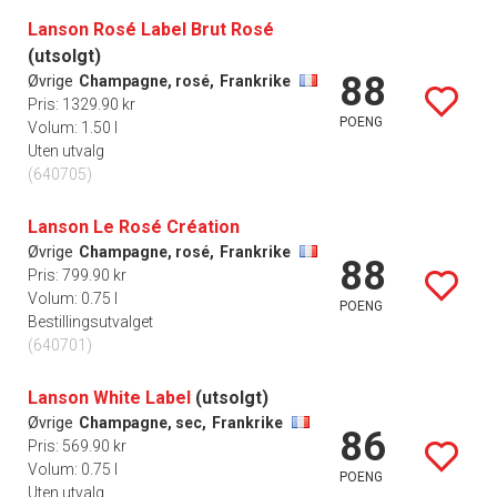
Lanson Rosé Label Brut Rosé
(utsolgt)
88
Øvrige
Champagne, rosé,
Frankrike
Pris: 1329.90 kr
POENG
Volum: 1.50 l
Uten utvalg
(640705)
Lanson Le Rosé Création
Øvrige
Champagne, rosé,
Frankrike
88
Pris: 799.90 kr
Volum: 0.75 l
POENG
Bestillingsutvalget
(640701)
Lanson White Label
(utsolgt)
Øvrige
Champagne, sec,
Frankrike
86
Pris: 569.90 kr
Volum: 0.75 l
POENG
Uten utvalg