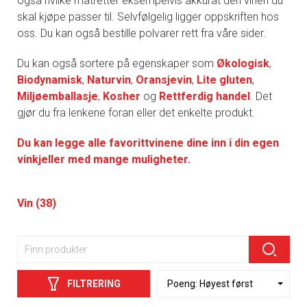
også hvilke matretter eksempelvis akkurat den vinen du
skal kjøpe passer til. Selvfølgelig ligger oppskriften hos
oss. Du kan også bestille polvarer rett fra våre sider.
Du kan også sortere på egenskaper som
Økologisk
,
Biodynamisk
,
Naturvin
,
Oransjevin
,
Lite gluten
,
Miljøemballasje
,
Kosher
og
Rettferdig handel
. Det
gjør du fra lenkene foran eller det enkelte produkt.
Du kan legge alle favorittvinene dine inn i din egen
vinkjeller med mange muligheter.
Vin (38)
FILTRERING