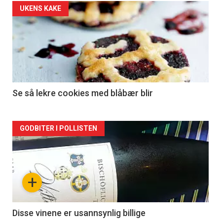
UKENS KAKE
Se så lekre cookies med blåbær blir
Forsiden
GODBITER I POLLISTEN
akkurat
nå
+
-
2
Disse vinene er usannsynlig billige