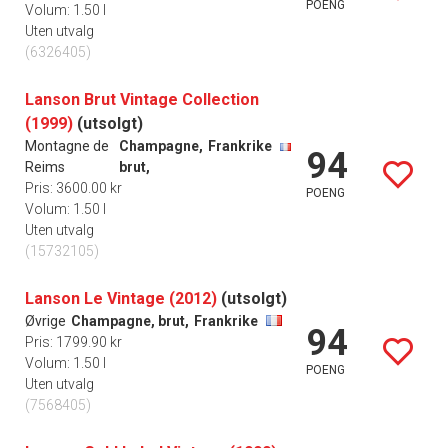
POENG
Volum: 1.50 l
Uten utvalg
(6326405)
Lanson Brut Vintage Collection
(1999)
(utsolgt)
Montagne de
Champagne,
Frankrike
94
Reims
brut,
Pris: 3600.00 kr
POENG
Volum: 1.50 l
Uten utvalg
(15732105)
Lanson Le Vintage (2012)
(utsolgt)
Øvrige
Champagne, brut,
Frankrike
94
Pris: 1799.90 kr
Volum: 1.50 l
POENG
Uten utvalg
(7568405)