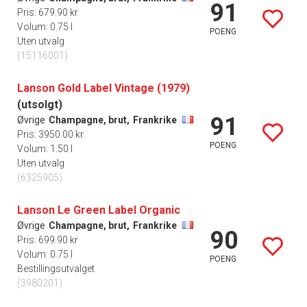
91
Pris: 679.90 kr
Volum: 0.75 l
POENG
Uten utvalg
(15116001)
Lanson Gold Label Vintage (1979)
(utsolgt)
91
Øvrige
Champagne, brut,
Frankrike
Pris: 3950.00 kr
POENG
Volum: 1.50 l
Uten utvalg
(6325905)
Lanson Le Green Label Organic
Øvrige
Champagne, brut,
Frankrike
90
Pris: 699.90 kr
Volum: 0.75 l
POENG
Bestillingsutvalget
(3980201)