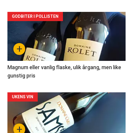
Forsiden
GODBITER I POLLISTEN
akkurat
nå
+
-
3
Magnum eller vanlig flaske, ulik årgang, men like
gunstig pris
Forsiden
UKENS VIN
akkurat
nå
+