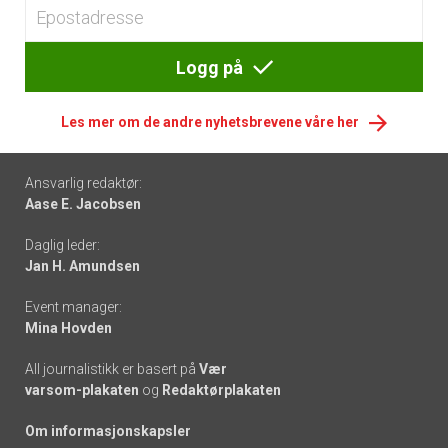
Logg på
Les mer om de andre nyhetsbrevene våre her
Footer
Ansvarlig redaktør:
Aase E. Jacobsen
-
Daglig leder:
links
Jan H. Amundsen
Event manager:
Mina Hovden
All journalistikk er basert på
Vær
varsom-plakaten
og
Redaktørplakaten
Om informasjonskapsler