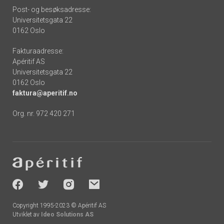
Post- og besøksadresse:
Universitetsgata 22
0162 Oslo
Fakturaadresse:
Apéritif AS
Universitetsgata 22
0162 Oslo
faktura@aperitif.no
Org. nr. 972 420 271
Footer
-
socials
Copyright 1995-2023 © Apéritif AS
Utviklet av
Ideo Solutions AS