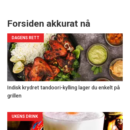
Forsiden akkurat nå
DAGENS RETT
Indisk krydret tandoori-kylling lager du enkelt på
grillen
Forsiden
UKENS DRINK