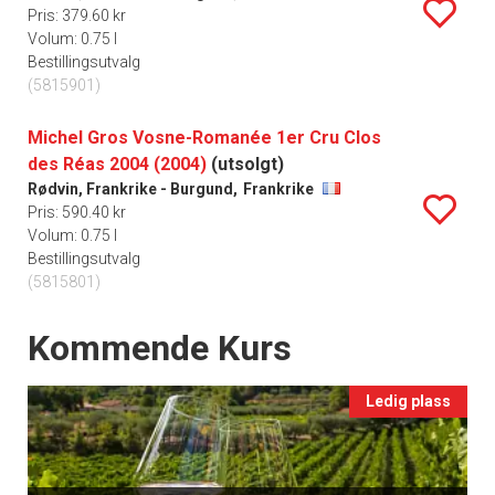
Pris: 379.60 kr
Volum: 0.75 l
Bestillingsutvalg
(5815901)
Michel Gros Vosne-Romanée 1er Cru Clos
des Réas 2004 (2004)
(utsolgt)
Rødvin, Frankrike - Burgund,
Frankrike
Pris: 590.40 kr
Volum: 0.75 l
Bestillingsutvalg
(5815801)
Events
Kommende Kurs
Ledig plass