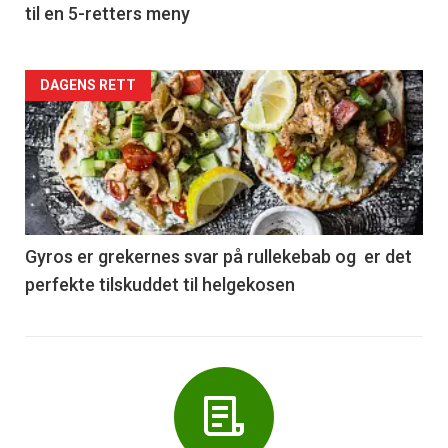
til en 5-retters meny
Forsiden
DAGENS RETT
akkurat
nå
-
6
Gyros er grekernes svar på rullekebab og er det
perfekte tilskuddet til helgekosen