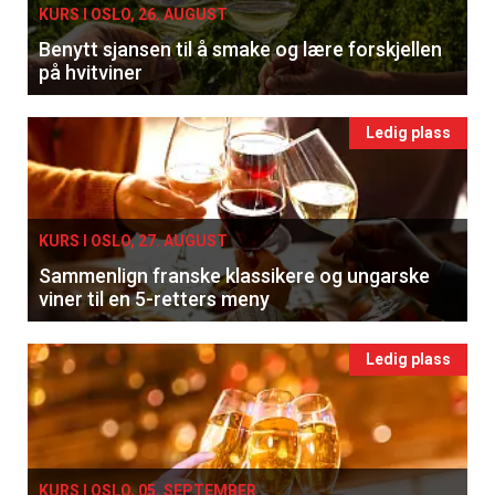
KURS I OSLO, 26. AUGUST
Benytt sjansen til å smake og lære forskjellen
på hvitviner
Ledig plass
KURS I OSLO, 27. AUGUST
Sammenlign franske klassikere og ungarske
viner til en 5-retters meny
Ledig plass
KURS I OSLO, 05. SEPTEMBER