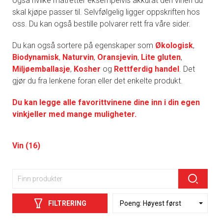
også hvilke matretter eksempelvis akkurat den vinen du
skal kjøpe passer til. Selvfølgelig ligger oppskriften hos
oss. Du kan også bestille polvarer rett fra våre sider.
Du kan også sortere på egenskaper som
Økologisk
,
Biodynamisk
,
Naturvin
,
Oransjevin
,
Lite gluten
,
Miljøemballasje
,
Kosher
og
Rettferdig handel
. Det
gjør du fra lenkene foran eller det enkelte produkt.
Du kan legge alle favorittvinene dine inn i din egen
vinkjeller med mange muligheter.
Vin (16)
FILTRERING