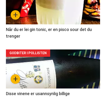
akkurat
nå
+
-
2
Når du er lei gin tonic, er en pisco sour det du
trenger
Forsiden
GODBITER I POLLISTEN
akkurat
nå
+
-
3
Disse vinene er usannsynlig billige