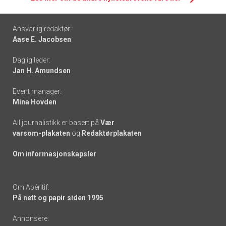
Footer
Ansvarlig redaktør:
Aase E. Jacobsen
-
Daglig leder:
links
Jan H. Amundsen
Event manager:
Mina Hovden
All journalistikk er basert på
Vær
varsom-plakaten
og
Redaktørplakaten
Om informasjonskapsler
Om Apéritif:
På nett og papir siden 1995
Annonsere: