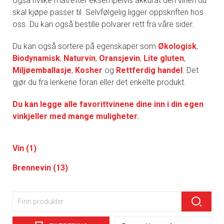
også hvilke matretter eksempelvis akkurat den vinen du
skal kjøpe passer til. Selvfølgelig ligger oppskriften hos
oss. Du kan også bestille polvarer rett fra våre sider.
Du kan også sortere på egenskaper som
Økologisk
,
Biodynamisk
,
Naturvin
,
Oransjevin
,
Lite gluten
,
Miljøemballasje
,
Kosher
og
Rettferdig handel
. Det
gjør du fra lenkene foran eller det enkelte produkt.
Du kan legge alle favorittvinene dine inn i din egen
vinkjeller med mange muligheter.
Vin (1)
Brennevin (13)