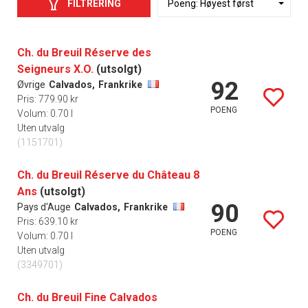
FILTRERING
Ch. du Breuil Réserve des
Seigneurs X.O.
(utsolgt)
92
Øvrige
Calvados,
Frankrike
Pris: 779.90 kr
POENG
Volum: 0.70 l
Uten utvalg
(1151701)
Ch. du Breuil Réserve du Château 8
Ans
(utsolgt)
90
Pays d'Auge
Calvados,
Frankrike
Pris: 639.10 kr
POENG
Volum: 0.70 l
Uten utvalg
(3349701)
Ch. du Breuil Fine Calvados