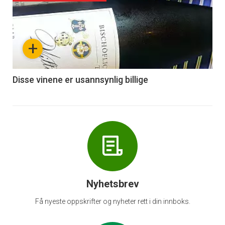
akkurat
nå
+
-
6
Disse vinene er usannsynlig billige
Nyhetsbrev
Få nyeste oppskrifter og nyheter rett i din innboks.