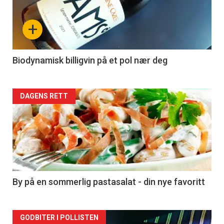
nå
+
-
4
Biodynamisk billigvin på et pol nær deg
Forsiden
DAGENS RETT
akkurat
nå
-
5
By på en sommerlig pastasalat - din nye favoritt
Forsiden
GODBITER I POLLISTEN