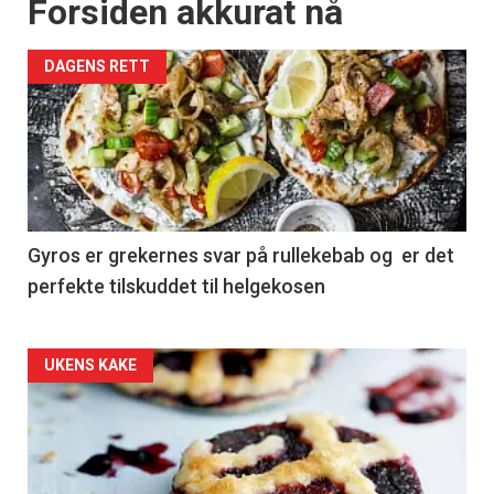
Forsiden akkurat nå
DAGENS RETT
Gyros er grekernes svar på rullekebab og er det
perfekte tilskuddet til helgekosen
Forsiden
UKENS KAKE
akkurat
nå