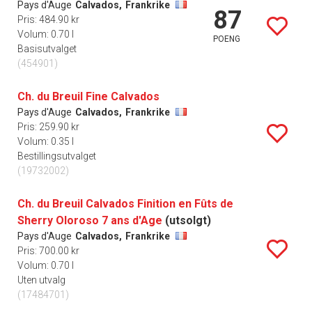
Pays d'Auge
Calvados,
Frankrike
87
Pris: 484.90 kr
Volum: 0.70 l
POENG
Basisutvalget
(454901)
Ch. du Breuil Fine Calvados
Pays d'Auge
Calvados,
Frankrike
Pris: 259.90 kr
Volum: 0.35 l
Bestillingsutvalget
(19732002)
Ch. du Breuil Calvados Finition en Fûts de
Sherry Oloroso 7 ans d'Age
(utsolgt)
Pays d'Auge
Calvados,
Frankrike
Pris: 700.00 kr
Volum: 0.70 l
Uten utvalg
(17484701)