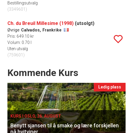
Bestillingsutvalg
(3349601)
Ch. du Breuil Millesime (1998)
(utsolgt)
Øvrige
Calvados,
Frankrike
Pris: 649.10 kr
Volum: 0.70 l
Uten utvalg
(759601)
Events
Kommende Kurs
Ledig plass
KURS I OSLO, 26. AUGUST
Benytt sjansen til å smake og lære forskjellen
på hvitviner