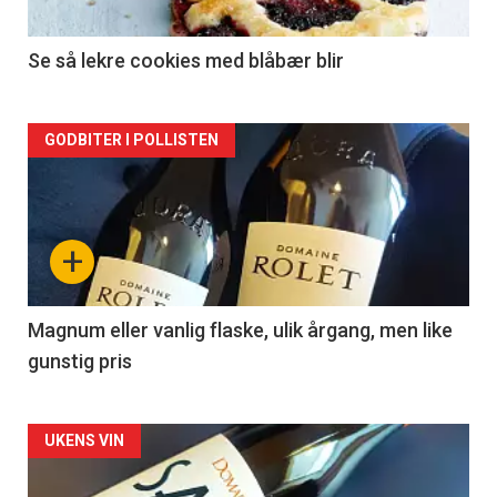
-
2
Se så lekre cookies med blåbær blir
Forsiden
GODBITER I POLLISTEN
akkurat
nå
+
-
3
Magnum eller vanlig flaske, ulik årgang, men like
gunstig pris
Forsiden
UKENS VIN
akkurat