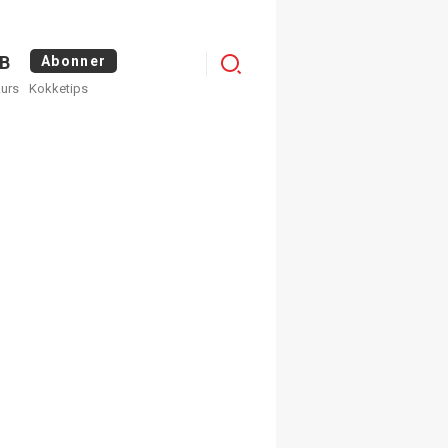
Logg
B
Abonner
kurs
Kokketips
inn