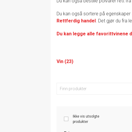
Du kan også bestille polvarer rett fra
Du kan også sortere på egenskape
Rettferdig handel
. Det gjør du fra 
Du kan legge alle favorittvinene d
Vin (23)
Ikke vis utsolgte
produkter