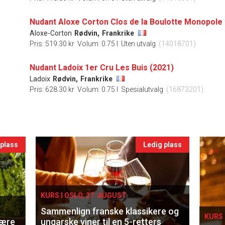
Nudant Aloxe Corton Clos de la Boulotte Monopole 
Aloxe-Corton
Rødvin,
Frankrike
Pris: 519.30 kr
Volum: 0.75 l
Uten utvalg
(14018701)
Nudant Ladoix 1er Cru Les Buis (2021)
Ladoix
Rødvin,
Frankrike
Pris: 628.30 kr
Volum: 0.75 l
Spesialutvalg
(16873201)
 plass
Ledig plass
KURS I OSLO, 27. AUGUST
Sammenlign franske klassikere og
KURS 
lære
ungarske viner til en 5-retters