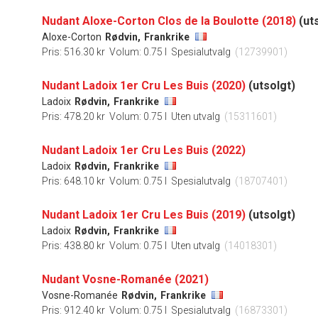
Nudant Aloxe-Corton Clos de la Boulotte (2018)
(ut
Aloxe-Corton
Rødvin,
Frankrike
Pris: 516.30 kr
Volum: 0.75 l
Spesialutvalg
(12739901)
Nudant Ladoix 1er Cru Les Buis (2020)
(utsolgt)
Ladoix
Rødvin,
Frankrike
Pris: 478.20 kr
Volum: 0.75 l
Uten utvalg
(15311601)
Nudant Ladoix 1er Cru Les Buis (2022)
Ladoix
Rødvin,
Frankrike
Pris: 648.10 kr
Volum: 0.75 l
Spesialutvalg
(18707401)
Nudant Ladoix 1er Cru Les Buis (2019)
(utsolgt)
Ladoix
Rødvin,
Frankrike
Pris: 438.80 kr
Volum: 0.75 l
Uten utvalg
(14018301)
Nudant Vosne-Romanée (2021)
Vosne-Romanée
Rødvin,
Frankrike
Pris: 912.40 kr
Volum: 0.75 l
Spesialutvalg
(16873301)