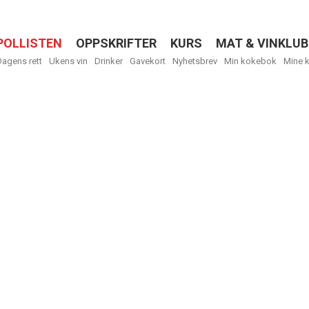
POLLISTEN
OPPSKRIFTER
KURS
MAT & VINKLUB
Menu
Dagens rett
Ukens vin
Drinker
Gavekort
Nyhetsbrev
Min kokebok
Mine 