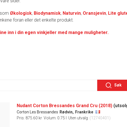
 våre sider.
r som
Økologisk
,
Biodynamisk
,
Naturvin
,
Oransjevin
,
Lite glut
lenkene foran eller det enkelte produkt.
ine inn i din egen vinkjeller med mange muligheter.
Søk
Nudant Corton Bressandes Grand Cru (2018)
(utsol
Corton Les Bressandes
Rødvin,
Frankrike
Pris: 875.60 kr
Volum: 0.75 l
Uten utvalg
(12740401)