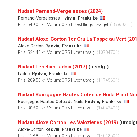
Nudant Pernand-Vergelesses (2024)
Pernand-Vergelesses
Hvitvin,
Frankrike
Pris: 549.00 kr
Volum: 0.75 l
Bestillingsutvalget
(18560201)
Nudant Aloxe-Corton 1er Cru La Toppe au Vert (20
Aloxe-Corton
Rødvin,
Frankrike
Pris: 524.40 kr
Volum: 0.75 l
Uten utvalg
(10704701)
Nudant Les Buis Ladoix (2017)
(utsolgt)
Ladoix
Rødvin,
Frankrike
Pris: 289.50 kr
Volum: 0.75 l
Uten utvalg
(11745601)
Nudant Bourgogne Hautes Cotes de Nuits Pinot Noi
Bourgogne Hautes-Côtes de Nuits
Rødvin,
Frankrike
Pris: 308.90 kr
Volum: 0.75 l
Uten utvalg
(14042401)
Nudant Aloxe Corton Les Valozieres (2019)
(utsolg
Aloxe-Corton
Rødvin,
Frankrike
Pris: 418.80 kr
Volum: 0.75 l
Uten utvalg
(14018501)