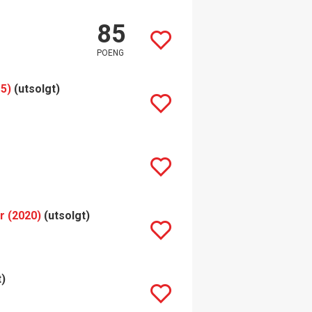
85
POENG
15)
(utsolgt)
r (2020)
(utsolgt)
t)