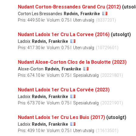
Nudant Corton-Bressandes Grand Cru (2012)
(utsol
Corton Les Bressandes
Rødvin,
Frankrike
Pris: 449.50 kr
Volum: 0.75 l
Uten utvalg
(8337201)
Nudant Ladoix 1er Cru La Corvee (2016)
(utsolgt)
Ladoix
Rødvin,
Frankrike
Pris: 417.30 kr
Volum: 0.75 l
Uten utvalg
(10729601)
Nudant Aloxe-Corton Clos de la Boulotte (2023)
Aloxe-Corton
Rødvin,
Frankrike
Pris: 674.10 kr
Volum: 0.75 l
Spesialutvalg
(20221801)
Nudant Ladoix 1er Cru La Corvée (2023)
Ladoix
Rødvin,
Frankrike
Pris: 673.70 kr
Volum: 0.75 l
Spesialutvalg
(20221901)
Nudant Ladoix 1er Cru Les Buis (2017)
(utsolgt)
Ladoix
Rødvin,
Frankrike
Pris: 439.10 kr
Volum: 0.75 l
Uten utvalg
(11613501)