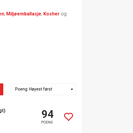
en
,
Miljøemballasje
,
Kosher
og
gt)
94
POENG