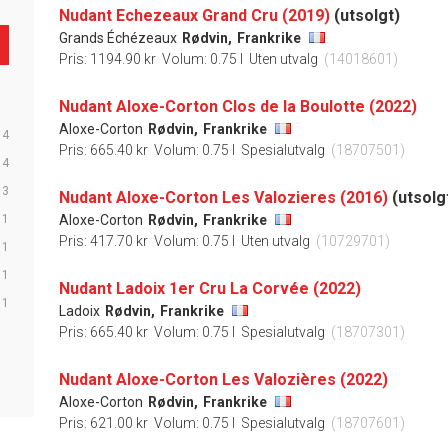
Nudant Echezeaux Grand Cru (2019)
(utsolgt)
Grands Échézeaux
Rødvin,
Frankrike
Pris: 1194.90 kr
Volum: 0.75 l
Uten utvalg
(14018601)
Nudant Aloxe-Corton Clos de la Boulotte (2022)
Aloxe-Corton
Rødvin,
Frankrike
4
Pris: 665.40 kr
Volum: 0.75 l
Spesialutvalg
(18707501)
4
3
Nudant Aloxe-Corton Les Valozieres (2016)
(utsolg
1
Aloxe-Corton
Rødvin,
Frankrike
Pris: 417.70 kr
Volum: 0.75 l
Uten utvalg
(10729701)
1
1
Nudant Ladoix 1er Cru La Corvée (2022)
1
Ladoix
Rødvin,
Frankrike
Pris: 665.40 kr
Volum: 0.75 l
Spesialutvalg
(18707301)
Nudant Aloxe-Corton Les Valozières (2022)
Aloxe-Corton
Rødvin,
Frankrike
Pris: 621.00 kr
Volum: 0.75 l
Spesialutvalg
(18707601)