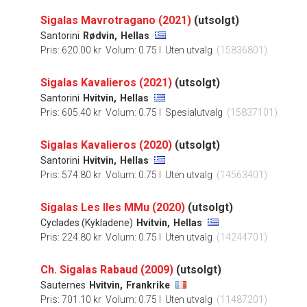
Sigalas Mavrotragano (2021)
(utsolgt)
Santorini
Rødvin,
Hellas
Pris: 620.00 kr
Volum: 0.75 l
Uten utvalg
(15836801)
Sigalas Kavalieros (2021)
(utsolgt)
Santorini
Hvitvin,
Hellas
Pris: 605.40 kr
Volum: 0.75 l
Spesialutvalg
(15837101)
Sigalas Kavalieros (2020)
(utsolgt)
Santorini
Hvitvin,
Hellas
Pris: 574.80 kr
Volum: 0.75 l
Uten utvalg
(14563401)
Sigalas Les Iles MMu (2020)
(utsolgt)
Cyclades (Kykladene)
Hvitvin,
Hellas
Pris: 224.80 kr
Volum: 0.75 l
Uten utvalg
(14244701)
Ch. Sigalas Rabaud (2009)
(utsolgt)
Sauternes
Hvitvin,
Frankrike
Pris: 701.10 kr
Volum: 0.75 l
Uten utvalg
(11487201)