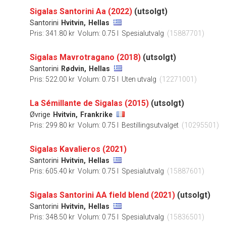
Sigalas Santorini Aa (2022)
(utsolgt)
Santorini
Hvitvin,
Hellas
Pris: 341.80 kr
Volum: 0.75 l
Spesialutvalg
(15887701)
Sigalas Mavrotragano (2018)
(utsolgt)
Santorini
Rødvin,
Hellas
Pris: 522.00 kr
Volum: 0.75 l
Uten utvalg
(12271001)
La Sémillante de Sigalas (2015)
(utsolgt)
Øvrige
Hvitvin,
Frankrike
Pris: 299.80 kr
Volum: 0.75 l
Bestillingsutvalget
(10295501)
Sigalas Kavalieros (2021)
Santorini
Hvitvin,
Hellas
Pris: 605.40 kr
Volum: 0.75 l
Spesialutvalg
(15887601)
Sigalas Santorini AA field blend (2021)
(utsolgt)
Santorini
Hvitvin,
Hellas
Pris: 348.50 kr
Volum: 0.75 l
Spesialutvalg
(15836501)