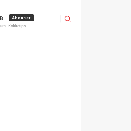
Logg
B
Abonner
kurs
Kokketips
inn