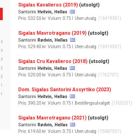
Sigalas Kavalieros (2019)
(utsolgt)
Santorini
Hvitvin,
Hellas
Pris: 532.50 kr
Volum: 0.75 l
Uten utvalg
(13419301)
Sigalas Mavrotragano (2019)
(utsolgt)
Santorini
Rødvin,
Hellas
3
Pris: 529.40 kr
Volum: 0.75 l
Uten utvalg
(13419501)
3
3
Sigalas Cru Kavalieros (2018)
(utsolgt)
2
Santorini
Hvitvin,
Hellas
Pris: 520.00 kr
Volum: 0.75 l
Uten utvalg
(1762701)
2
1
Dom. Sigalas Santorini Assyrtiko (2023)
1
Santorini
Hvitvin,
Hellas
Pris: 390.20 kr
Volum: 0.75 l
Bestillingsutvalget
(1505201)
Sigalas Mavrotragano (2021)
(utsolgt)
Santorini
Rødvin,
Hellas
Pris: 619.60 kr
Volum: 0.75 l
Uten utvalg
(15887501)