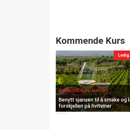
Events
Kommende Kurs
Ledig
KURS I OSLO, 26. AUGUST
Benytt sjansen til å smake og 
forskjellen på hvitviner