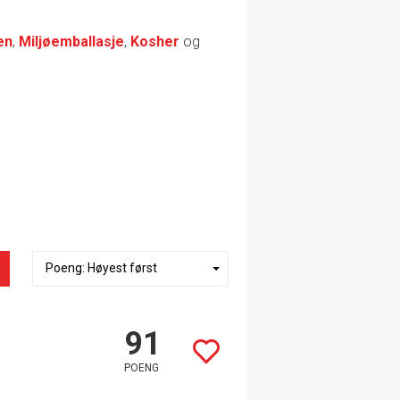
en
,
Miljøemballasje
,
Kosher
og
91
POENG