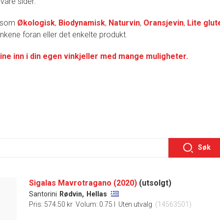
 våre sider.
r som
Økologisk
,
Biodynamisk
,
Naturvin
,
Oransjevin
,
Lite glut
lenkene foran eller det enkelte produkt.
ine inn i din egen vinkjeller med mange muligheter.
Søk
Sigalas Mavrotragano (2020)
(utsolgt)
Santorini
Rødvin,
Hellas
Pris: 574.50 kr
Volum: 0.75 l
Uten utvalg
(14563501)