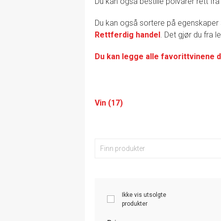
Du kan også bestille polvarer rett fra
Du kan også sortere på egenskape
Rettferdig handel
. Det gjør du fra 
Du kan legge alle favorittvinene d
Vin (17)
Ikke vis utsolgte
produkter