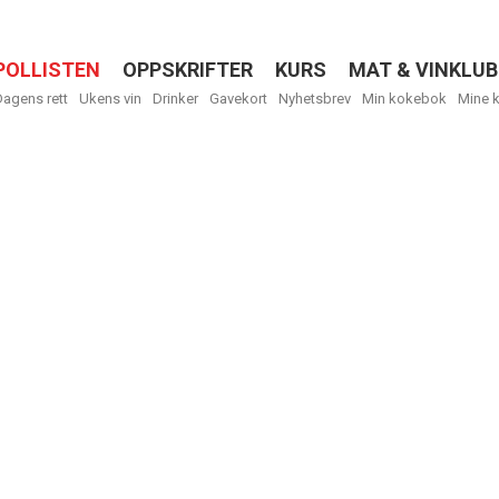
POLLISTEN
OPPSKRIFTER
KURS
MAT & VINKLUB
Menu
Dagens rett
Ukens vin
Drinker
Gavekort
Nyhetsbrev
Min kokebok
Mine 