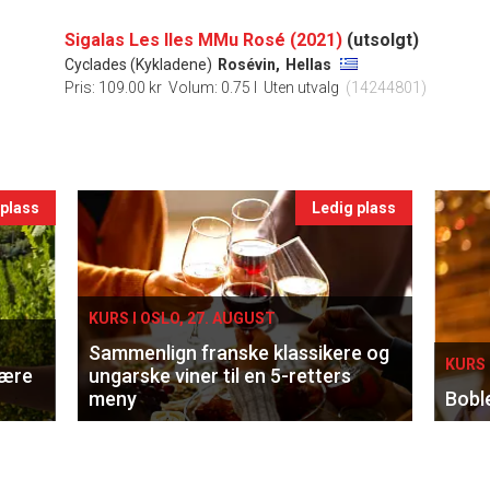
Sigalas Les Iles MMu Rosé (2021)
(utsolgt)
Cyclades (Kykladene)
Rosévin,
Hellas
Pris: 109.00 kr
Volum: 0.75 l
Uten utvalg
(14244801)
 plass
Ledig plass
KURS I OSLO, 27. AUGUST
Sammenlign franske klassikere og
KURS 
lære
ungarske viner til en 5-retters
meny
Bobl