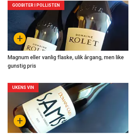
Forsiden
GODBITER I POLLISTEN
akkurat
nå
+
-
3
Magnum eller vanlig flaske, ulik årgang, men like
gunstig pris
Forsiden
UKENS VIN
akkurat
nå
+
-