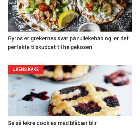
Gyros er grekernes svar på rullekebab og er det
perfekte tilskuddet til helgekosen
Forsiden
UKENS KAKE
akkurat
nå
-
2
Se så lekre cookies med blåbær blir