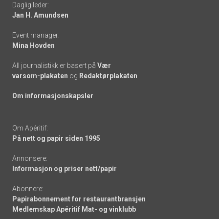
Daglig leder:
links
Jan H. Amundsen
Event manager:
Mina Hovden
All journalistikk er basert på
Vær
varsom-plakaten
og
Redaktørplakaten
Om informasjonskapsler
Om Apéritif:
På nett og papir siden 1995
Annonsere:
Informasjon og priser nett/papir
Abonnere:
Papirabonnement for restaurantbransjen
Medlemskap Apéritif Mat- og vinklubb