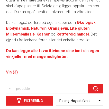
også hvilke matretter eksempelvis akkurat den vinen du
skal kjøpe passer til. Selvfølgelig ligger oppskriften hos
oss. Du kan også bestille polvarer rett fra våre sider.
Du kan også sortere på egenskaper som
Økologisk
,
Biodynamisk
,
Naturvin
,
Oransjevin
,
Lite gluten
,
Miljøemballasje
,
Kosher
og
Rettferdig handel
. Det
gjør du fra lenkene foran eller det enkelte produkt.
Du kan legge alle favorittvinene dine inn i din egen
vinkjeller med mange muligheter.
Vin (3)
FILTRERING