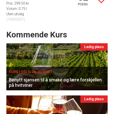
Pris: 299.50 kr
POENG
Volum: 0.75 l
Uten utvalg
(14043201)
Events
Kommende Kurs
Ledig plass
KURS I OSLO, 26. AUGUST
Benytt sjansen til å smake og lære forskjellen
på hvitviner
Ledig plass