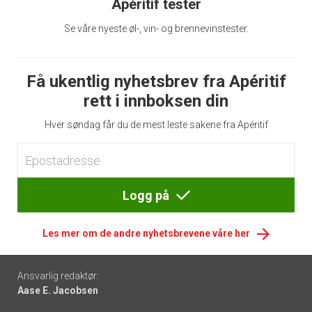
Apéritif tester
Se våre nyeste øl-, vin- og brennevinstester.
Få ukentlig nyhetsbrev fra Apéritif
rett i innboksen din
Hver søndag får du de mest leste sakene fra Apéritif
Logg på
Les mer om de andre nyhetsbrevene våre her
Footer
Ansvarlig redaktør:
Aase E. Jacobsen
-