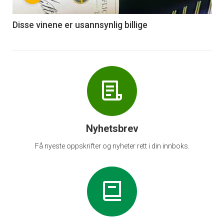
-
6
Disse vinene er usannsynlig billige
Nyhetsbrev
Få nyeste oppskrifter og nyheter rett i din innboks.