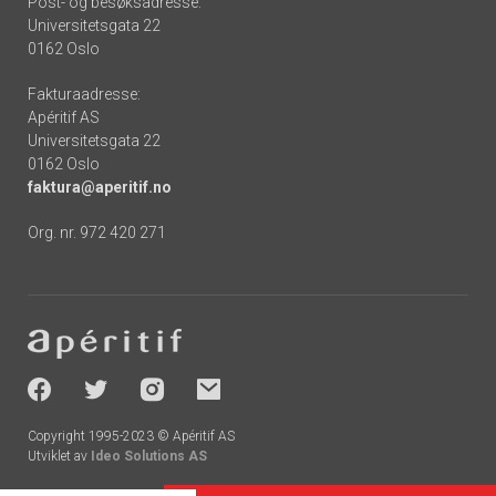
Post- og besøksadresse:
Universitetsgata 22
0162 Oslo
Fakturaadresse:
Apéritif AS
Universitetsgata 22
0162 Oslo
faktura@aperitif.no
Org. nr. 972 420 271
Footer
-
socials
Copyright 1995-2023 © Apéritif AS
Utviklet av
Ideo Solutions AS