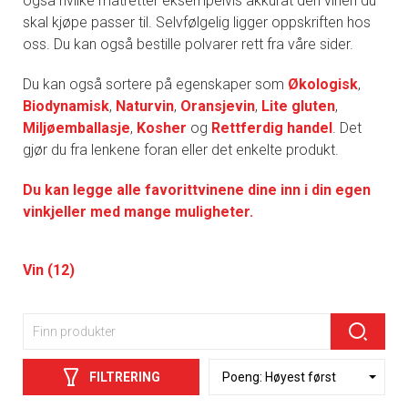
også hvilke matretter eksempelvis akkurat den vinen du
skal kjøpe passer til. Selvfølgelig ligger oppskriften hos
oss. Du kan også bestille polvarer rett fra våre sider.
Du kan også sortere på egenskaper som
Økologisk
,
Biodynamisk
,
Naturvin
,
Oransjevin
,
Lite gluten
,
Miljøemballasje
,
Kosher
og
Rettferdig handel
. Det
gjør du fra lenkene foran eller det enkelte produkt.
Du kan legge alle favorittvinene dine inn i din egen
vinkjeller med mange muligheter.
Vin (12)
FILTRERING