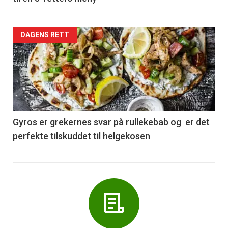
Forsiden
DAGENS RETT
akkurat
nå
-
6
Gyros er grekernes svar på rullekebab og er det
perfekte tilskuddet til helgekosen