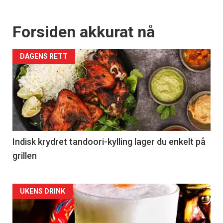
Forsiden akkurat nå
DAGENS RETT
Indisk krydret tandoori-kylling lager du enkelt på
grillen
Forsiden
UKENS DRINK
akkurat