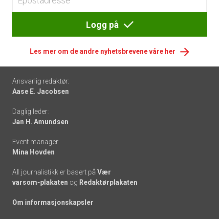
Logg på
Les mer om de andre nyhetsbrevene våre her
Footer
Ansvarlig redaktør:
Aase E. Jacobsen
-
Daglig leder:
links
Jan H. Amundsen
Event manager:
Mina Hovden
All journalistikk er basert på
Vær
varsom-plakaten
og
Redaktørplakaten
Om informasjonskapsler