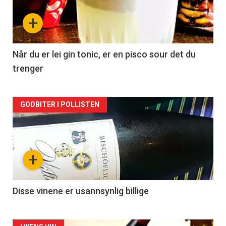
nå
+
-
2
Når du er lei gin tonic, er en pisco sour det du
trenger
Forsiden
GODBITER I POLLISTEN
akkurat
nå
+
-
3
Disse vinene er usannsynlig billige