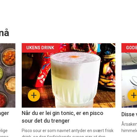
nå
Forsiden
For
UKENS DRINK
GODB
akkurat
akk
nå
nå
-
-
+
+
2
3
ager
Når du er lei gin tonic, er en pisco
Disse 
sour det du trenger
Årsaken 
elige
Pisco sour er som navnet antyder en svært frisk
himmel