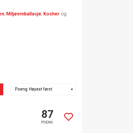
en
,
Miljøemballasje
,
Kosher
og
87
POENG