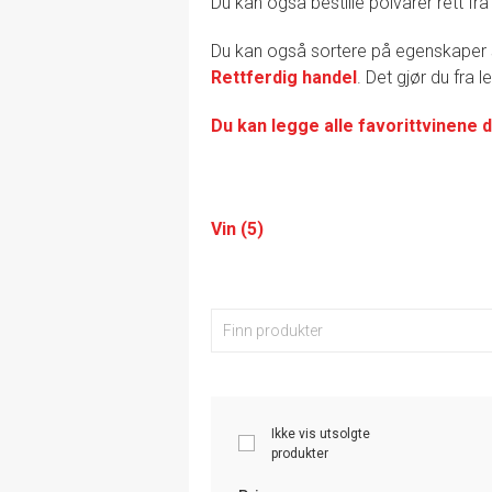
Du kan også bestille polvarer rett fra
Du kan også sortere på egenskape
Rettferdig handel
. Det gjør du fra 
Du kan legge alle favorittvinene d
Vin (5)
Ikke vis utsolgte
produkter