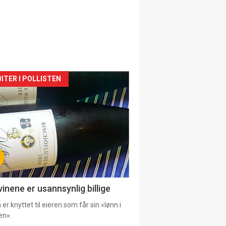
siden
ITER I POLLISTEN
urat
vinene er usannsynlig billige
er knyttet til eieren som får sin «lønn i
en».