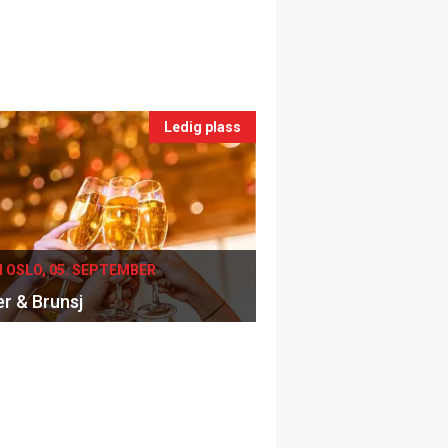
Ledig plass
I OSLO, 05. SEPTEMBER
er & Brunsj