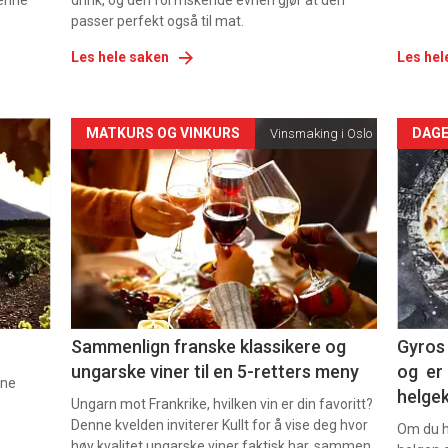
denne
drink, og den forfriskende evnen gjør at den
passer perfekt også til mat.
Les hele saken
Les hel
Forsiden
For
MATKURS OG VINKURS
DAGE
Vinsmaking i Oslo
akkurat
akk
nå
nå
-
-
5
6
Sammenlign franske klassikere og
Gyros 
ungarske viner til en 5-retters meny
og er 
nne
helge
Ungarn mot Frankrike, hvilken vin er din favoritt?
Denne kvelden inviterer Kullt for å vise deg hvor
Om du ha
høy kvalitet ungarske viner faktisk har, sammen