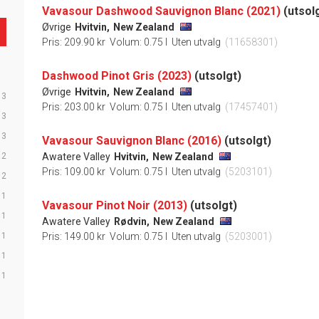
Vavasour Dashwood Sauvignon Blanc (2021)
(utsol
Øvrige
Hvitvin,
New Zealand
Pris: 209.90 kr
Volum: 0.75 l
Uten utvalg
(11658301)
Dashwood Pinot Gris (2023)
(utsolgt)
Øvrige
Hvitvin,
New Zealand
3
Pris: 203.00 kr
Volum: 0.75 l
Uten utvalg
(17457401)
3
3
Vavasour Sauvignon Blanc (2016)
(utsolgt)
2
Awatere Valley
Hvitvin,
New Zealand
Pris: 109.00 kr
Volum: 0.75 l
Uten utvalg
(5203101)
2
1
Vavasour Pinot Noir (2013)
(utsolgt)
1
Awatere Valley
Rødvin,
New Zealand
1
Pris: 149.00 kr
Volum: 0.75 l
Uten utvalg
(5203001)
1
1