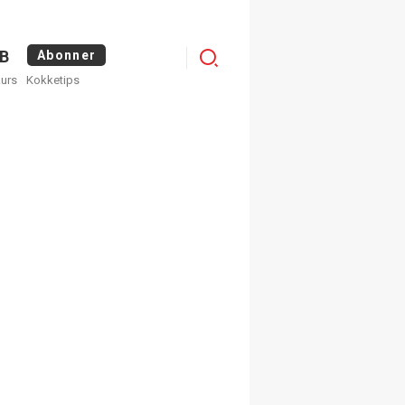
Logg
B
Abonner
kurs
Kokketips
inn