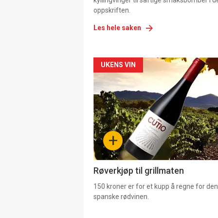
kyllingvinger til saftige smaksbomber i 
oppskriften.
Les hele saken
Forsiden
UKENS VIN
akkurat
nå
-
+
4
Røverkjøp til grillmaten
150 kroner er for et kupp å regne for de
spanske rødvinen.