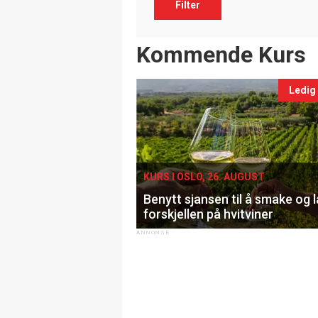
Filter
Events
Kommende Kurs
Ledig
KURS I OSLO, 26. AUGUST
Benytt sjansen til å smake og 
forskjellen på hvitviner