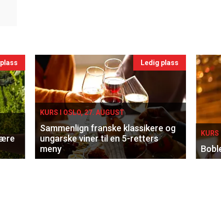
 plass
Ledig plass
KURS I OSLO, 27. AUGUST
Sammenlign franske klassikere og
KURS 
lære
ungarske viner til en 5-retters
meny
Bobl