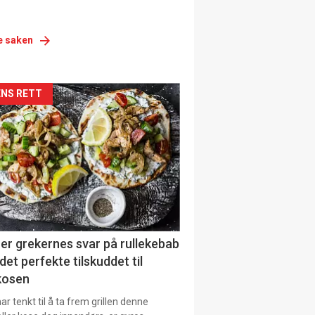
e saken
siden
NS RETT
urat
er grekernes svar på rullekebab
det perfekte tilskuddet til
kosen
r tenkt til å ta frem grillen denne