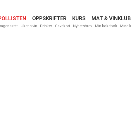
POLLISTEN
OPPSKRIFTER
KURS
MAT & VINKLUB
Menu
Dagens rett
Ukens vin
Drinker
Gavekort
Nyhetsbrev
Min kokebok
Mine 