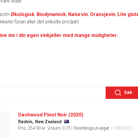
 våre sider.
r som
Økologisk
,
Biodynamisk
,
Naturvin
,
Oransjevin
,
Lite glut
lenkene foran eller det enkelte produkt.
ine inn i din egen vinkjeller med mange muligheter.
Søk
Dashwood Pinot Noir (2020)
Rødvin,
New Zealand
Pris: 254.90 kr
Volum: 0.75 l
Bestillingsutvalget
(10820401)