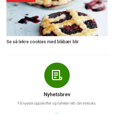
akkurat
nå
-
6
Se så lekre cookies med blåbær blir
Nyhetsbrev
Få nyeste oppskrifter og nyheter rett i din innboks.