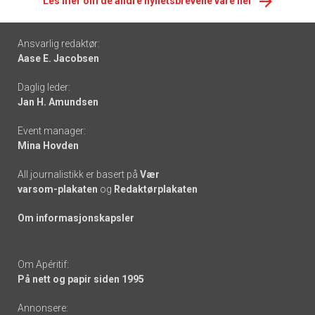
Les mer om de andre nyhetsbrevene våre her
Footer
Ansvarlig redaktør:
Aase E. Jacobsen
-
Daglig leder:
links
Jan H. Amundsen
Event manager:
Mina Hovden
All journalistikk er basert på
Vær
varsom-plakaten
og
Redaktørplakaten
Om informasjonskapsler
Om Apéritif:
På nett og papir siden 1995
Annonsere: