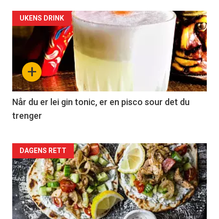
UKENS DRINK
+
Når du er lei gin tonic, er en pisco sour det du
trenger
Forsiden
DAGENS RETT
akkurat
nå
-