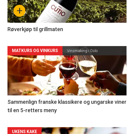
nå
+
-
4
Røverkjøp til grillmaten
Forsiden
MATKURS OG VINKURS
Vinsmaking i Oslo
akkurat
nå
-
5
Sammenlign franske klassikere og ungarske viner
til en 5-retters meny
Forsiden
UKENS KAKE