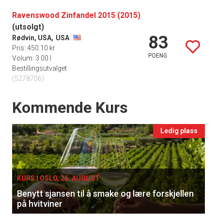
Ravenswood Zinfandel 2015 (2015)
(utsolgt)
83
Rødvin, USA,
USA
Pris: 450.10 kr
POENG
Volum: 3.00 l
Bestillingsutvalget
(5278706)
Events
Kommende Kurs
Ledig plass
KURS I OSLO, 26. AUGUST
Benytt sjansen til å smake og lære forskjellen
på hvitviner