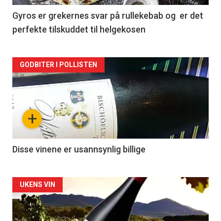
2
Gyros er grekernes svar på rullekebab og er det
perfekte tilskuddet til helgekosen
Forsiden
GODBITER I POLLISTEN
akkurat
nå
+
-
3
Disse vinene er usannsynlig billige
Forsiden
UKENS VIN
akkurat