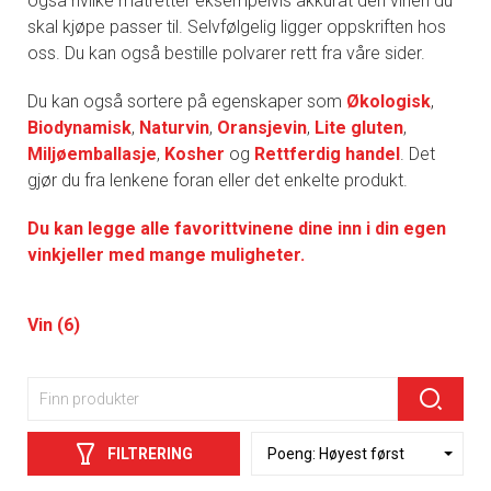
også hvilke matretter eksempelvis akkurat den vinen du
skal kjøpe passer til. Selvfølgelig ligger oppskriften hos
oss. Du kan også bestille polvarer rett fra våre sider.
Du kan også sortere på egenskaper som
Økologisk
,
Biodynamisk
,
Naturvin
,
Oransjevin
,
Lite gluten
,
Miljøemballasje
,
Kosher
og
Rettferdig handel
. Det
gjør du fra lenkene foran eller det enkelte produkt.
Du kan legge alle favorittvinene dine inn i din egen
vinkjeller med mange muligheter.
Vin (6)
FILTRERING