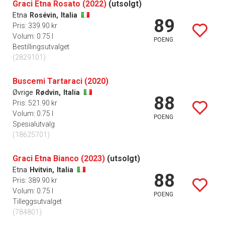
Graci Etna Rosato (2022)
(utsolgt)
Etna
Rosévin,
Italia
89
Pris: 339.90 kr
Volum: 0.75 l
POENG
Bestillingsutvalget
(2829101)
Buscemi Tartaraci (2020)
Øvrige
Rødvin,
Italia
88
Pris: 521.90 kr
Volum: 0.75 l
POENG
Spesialutvalg
(18625701)
Graci Etna Bianco (2023)
(utsolgt)
Etna
Hvitvin,
Italia
88
Pris: 389.90 kr
Volum: 0.75 l
POENG
Tilleggsutvalget
(784801)