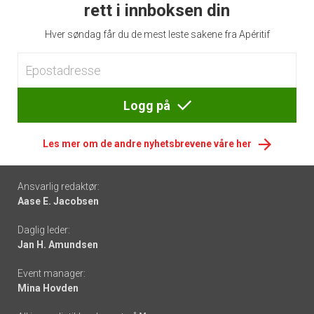
rett i innboksen din
Hver søndag får du de mest leste sakene fra Apéritif
Logg på
Les mer om de andre nyhetsbrevene våre her
Footer
Ansvarlig redaktør:
Aase E. Jacobsen
-
Daglig leder:
links
Jan H. Amundsen
Event manager:
Mina Hovden