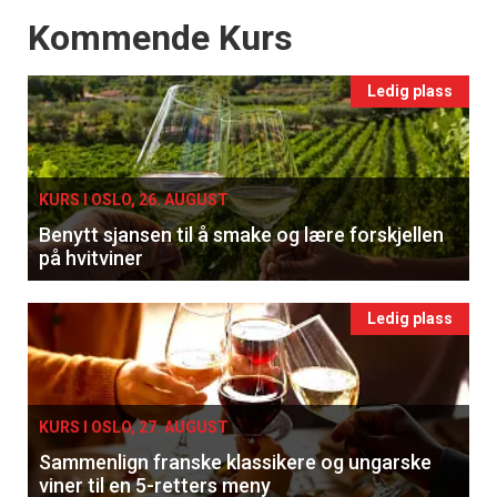
Events
Kommende Kurs
Ledig plass
KURS I OSLO, 26. AUGUST
Benytt sjansen til å smake og lære forskjellen
på hvitviner
Ledig plass
KURS I OSLO, 27. AUGUST
Sammenlign franske klassikere og ungarske
viner til en 5-retters meny