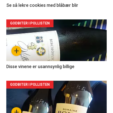
Se så lekre cookies med blåbær blir
Forsiden
GODBITER I POLLISTEN
akkurat
nå
+
-
2
Disse vinene er usannsynlig billige
Forsiden
GODBITER I POLLISTEN
akkurat
nå
+