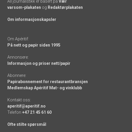
All journalistikk er basert på
Vær
varsom-plakaten
og
Redaktørplakaten
Om informasjonskapsler
Om Apéritif:
På nett og papir siden 1995
Annonsere:
Informasjon og priser nett/papir
Abonnere:
Papirabonnement for restaurantbransjen
Medlemskap Apéritif Mat- og vinklubb
Kontakt oss:
aperitif@aperitif.no
Telefon
+47 21 45 61 60
Ofte stilte spørsmål