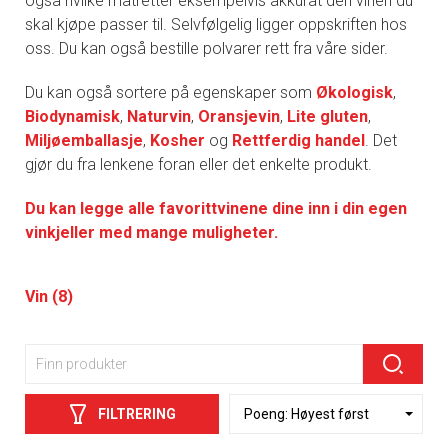
også hvilke matretter eksempelvis akkurat den vinen du
skal kjøpe passer til. Selvfølgelig ligger oppskriften hos
oss. Du kan også bestille polvarer rett fra våre sider.
Du kan også sortere på egenskaper som
Økologisk
,
Biodynamisk
,
Naturvin
,
Oransjevin
,
Lite gluten
,
Miljøemballasje
,
Kosher
og
Rettferdig handel
. Det
gjør du fra lenkene foran eller det enkelte produkt.
Du kan legge alle favorittvinene dine inn i din egen
vinkjeller med mange muligheter.
Vin (8)
FILTRERING