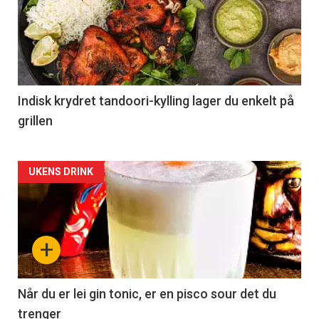
Indisk krydret tandoori-kylling lager du enkelt på
grillen
Forsiden
UKENS DRINK
akkurat
nå
+
-
2
Når du er lei gin tonic, er en pisco sour det du
trenger