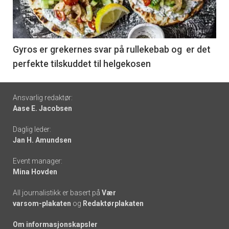
nå
-
6
Gyros er grekernes svar på rullekebab og er det
perfekte tilskuddet til helgekosen
Footer
Ansvarlig redaktør:
Aase E. Jacobsen
-
Daglig leder:
links
Jan H. Amundsen
Event manager:
Mina Hovden
All journalistikk er basert på
Vær
varsom-plakaten
og
Redaktørplakaten
Om informasjonskapsler