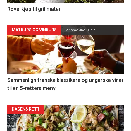
4
Røverkjøp til grillmaten
Forsiden
MATKURS OG VINKURS
Vinsmaking i Oslo
akkurat
nå
-
5
Sammenlign franske klassikere og ungarske viner
til en 5-retters meny
Forsiden
DAGENS RETT
akkurat