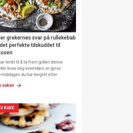
tion
ens
er grekernes svar på rullekebab
det perfekte tilskuddet til
kosen
r tenkt til å ta frem grillen denne
ller kose deg innendørs ,er gyros
-middagen du har lengtet etter.
e saken
kler
S KAKE
il