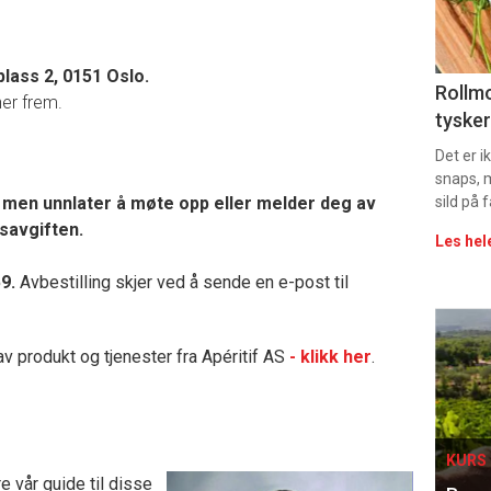
sec
11
lass 2, 0151 Oslo.
Uke
Rollmo
ner frem.
tysker
vin
Det er 
snaps, 
men unnlater å møte opp eller melder deg av
sild på 
rsavgiften.
Les hel
59.
Avbestilling skjer ved å sende en e-post til
Eve
av produkt og tjenester fra Apéritif AS
- klikk her
.
sing
KURS 
 vår guide til disse