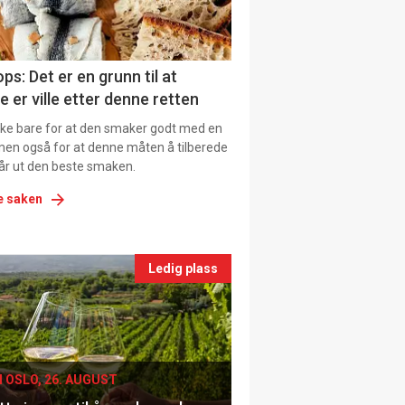
tion
ns
ps: Det er en grunn til at
e er ville etter denne retten
ikke bare for at den smaker godt med en
men også for at denne måten å tilberede
får ut den beste smaken.
e saken
nts
Ledig plass
le
I OSLO, 26. AUGUST