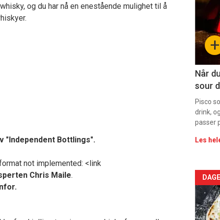
whisky, og du har nå en enestående mulighet til å
-
hiskyer.
sec
+
11
Når du
sour d
Pisco s
drink, o
passer p
v "Independent Bottlings".
Les hel
format not implemented: <link
perten Chris Maile
.
Arti
DAGE
nfor.
deta