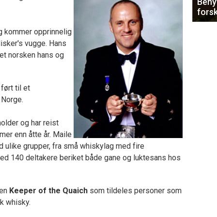
Benyt
forsk
og kommer opprinnelig
lisker's vugge. Hans
pet norsken hans og
ørt til et
 Norge.
older og har reist
er enn åtte år. Maile
 ulike grupper, fra små whiskylag med fire
ed 140 deltakere beriket både gane og luktesans hos
len
Keeper of the Quaich
som tildeles personer som
sk whisky.