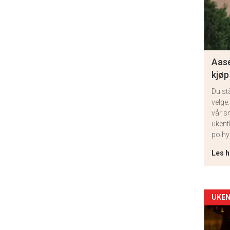
Aase
kjøp
Du st
velge.
vår s
ukent
polhy
Les h
Arti
UKEN
deta