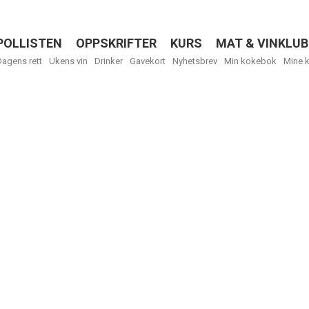
POLLISTEN
OPPSKRIFTER
KURS
MAT & VINKLUB
Menu
Dagens rett
Ukens vin
Drinker
Gavekort
Nyhetsbrev
Min kokebok
Mine 
Få ukentli
Vi tilbyr flere
kan fritt velge
tilsendt.
R