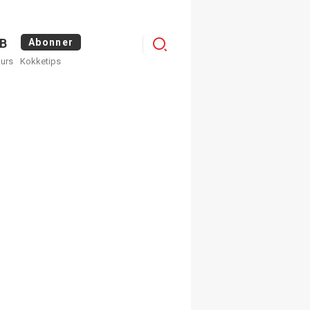
Logg
B
Abonner
kurs
Kokketips
inn
×
ge nyhetsbrev fra
Apéritif
 ukentlige nyhetsbrev. Du
 hvilke du ønsker å få
egistrer deg