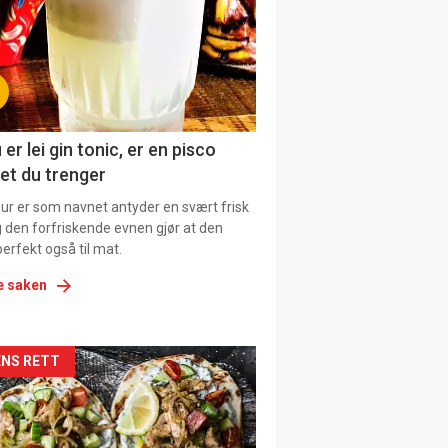
tion
 er lei gin tonic, er en pisco
et du trenger
our er som navnet antyder en svært frisk
g den forfriskende evnen gjør at den
erfekt også til mat.
e saken
kler
NS RETT
il