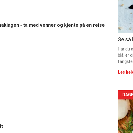
-
sec
11
makingen - ta med venner og kjente på en reise
Dag
Se så 
rett
Har du 
blå, er
2
fangste
Les hel
Arti
DAGE
deta
-
dt