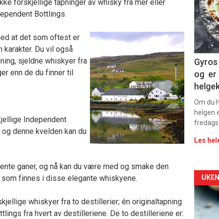
-
ke forskjellige tapninger av whisky fra mer eller
dependent Bottlings.
sec
ed at det som oftest er
11
 karakter. Du vil også
Dag
ing, sjeldne whiskyer fra
Gyros 
er enn de du finner til
og er 
rett
helge
Om du ha
r
helgen e
skjellige Independent
fredags
i, og denne kvelden kan du
Les hel
 trente ganer, og nå kan du være med og smake den
Arti
 som finnes i disse elegante whiskyene.
UKEN
deta
jellige whiskyer fra to destillerier; én originaltapning
lings fra hvert av destilleriene. De to destilleriene er: