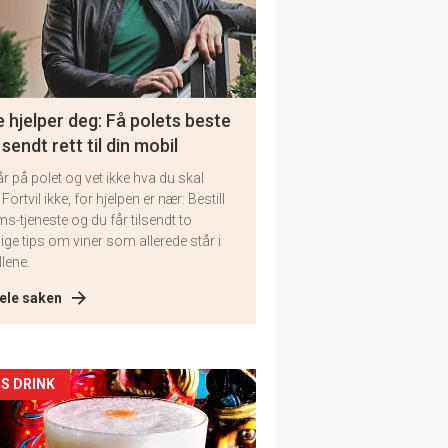
 hjelper deg: Få polets beste
 sendt rett til din mobil
år på polet og vet ikke hva du skal
 Fortvil ikke, for hjelpen er nær: Bestill
ms-tjeneste og du får tilsendt to
lige tips om viner som allerede står i
llene.
ele saken
kler
S DRINK
il