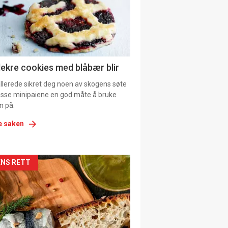
tion
ens
lekre cookies med blåbær blir
allerede sikret deg noen av skogens søte
 disse minipaiene en god måte å bruke
n på.
e saken
kler
NS RETT
il