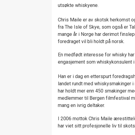
utsøkte whiskyene.
Chris Maile er av skotsk herkomst 
fra The Isle of Skye, som også er Ta
mange år i Norge har derimot finsle
foredraget vil bli holdt på norsk.
En medfødt interesse for whisky har f
engasjement som whiskykonsulent i
Han er i dag en etterspurt foredragsh
landet rundt med whiskysmakinger i m
har holdt mer enn 450 smakinger med
medlemmer til Bergen filmfestival m
mang en ivrig deltaker.
I 2006 mottok Chris Maile ærestitte
har viet sitt profesjonelle liv til skot