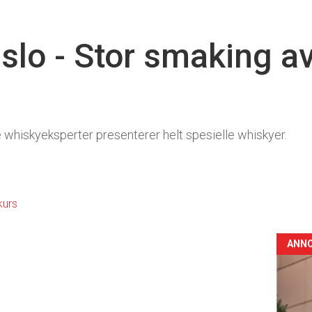
Oslo - Stor smaking a
e whiskyeksperter presenterer helt spesielle whiskyer.
6
kurs
ANN