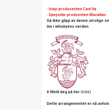
·
Islay-produsenten Caol Ila
·
Speyside-prodsenten Macallan
Gå ikke glipp av denne utrolige s
inn i whiskyens verden.
è
Meld deg på her
(klikk)
Dette arrangementet er nå avhol