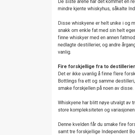
De siste årene har det kommet en rek
mindre kjente whiskyhus, såkalte In
Disse whiskyene er helt unike i og m
snakk om enkle fat med sin helt egen
finne whiskyer med en annen fatmodn
nedlagte destillerier, og andre årgang
vanlig.
Fire forskjellige fra to destillerie
Det er ikke uvanlig å finne flere for
Bottlings fra ett og samme destiller
smake forskjellen på noen av disse.
Whiskyene har blitt nøye utvalgt av
store kompleksiteten og variasjonen
Denne kvelden får du smake fire forsk
samt tre forskjellige Independent Bott