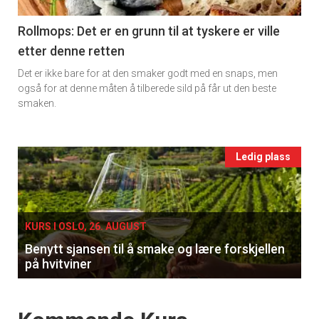
section
11
Rollmops: Det er en grunn til at tyskere er ville
etter denne retten
Ukens
Det er ikke bare for at den smaker godt med en snaps, men
vin
også for at denne måten å tilberede sild på får ut den beste
smaken.
Events
Ledig plass
single
KURS I OSLO, 26. AUGUST
Benytt sjansen til å smake og lære forskjellen
på hvitviner
Events