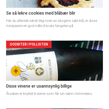
Se så lekre cookies med blåbær blir
Har du allerede sikret deg noen av skogens søte blå, er disse
minipaiene en god måte å bruke fangsten på.
Forsiden
GODBITER I POLLISTEN
akkurat
nå
+
-
2
Disse vinene er usannsynlig billige
Årsaken er knyttet til eieren som får sin «lønn i himmelen».