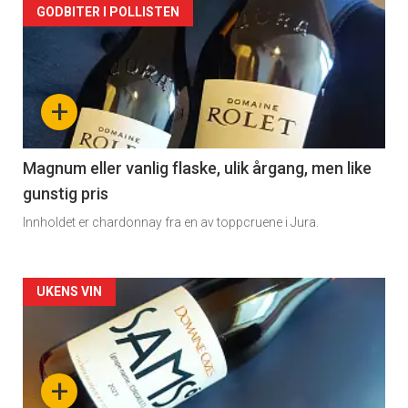
Forsiden
GODBITER I POLLISTEN
akkurat
nå
+
-
3
Magnum eller vanlig flaske, ulik årgang, men like
gunstig pris
Innholdet er chardonnay fra en av toppcruene i Jura.
Forsiden
UKENS VIN
akkurat
nå
+