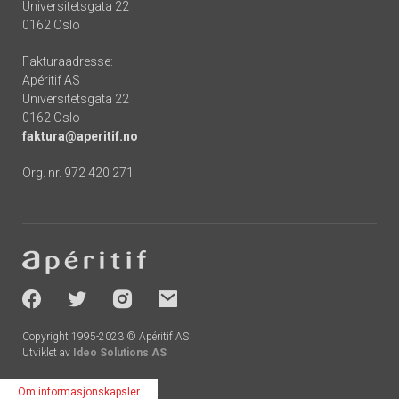
Universitetsgata 22
0162 Oslo
Fakturaadresse:
Apéritif AS
Universitetsgata 22
0162 Oslo
faktura@aperitif.no
Org. nr. 972 420 271
Footer
-
socials
Copyright 1995-2023 © Apéritif AS
Utviklet av
Ideo Solutions AS
Om informasjonskapsler