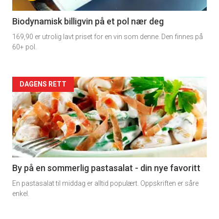
-
4
Biodynamisk billigvin på et pol nær deg
169,90 er utrolig lavt priset for en vin som denne. Den finnes på
60+ pol.
Forsiden
DAGENS RETT
akkurat
nå
-
5
By på en sommerlig pastasalat - din nye favoritt
En pastasalat til middag er alltid populært. Oppskriften er såre
enkel.