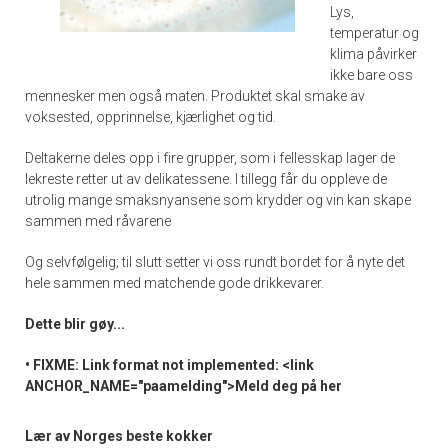
Lys,
temperatur og
klima påvirker
ikke bare oss
mennesker men også maten. Produktet skal smake av
voksested, opprinnelse, kjærlighet og tid.
Deltakerne deles opp i fire grupper, som i fellesskap lager de
lekreste retter ut av delikatessene. I tillegg får du oppleve de
utrolig mange smaksnyansene som krydder og vin kan skape
sammen med råvarene
Og selvfølgelig; til slutt setter vi oss rundt bordet for å nyte det
hele sammen med matchende gode drikkevarer.
Dette blir gøy...
• FIXME: Link format not implemented: <link
ANCHOR_NAME="paamelding">Meld deg på her
Lær av Norges beste kokker