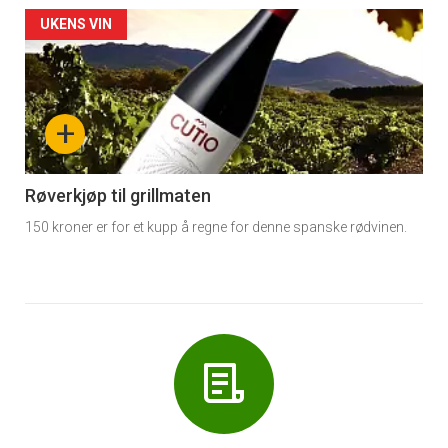
Forsiden
UKENS VIN
akkurat
nå
+
-
6
Røverkjøp til grillmaten
150 kroner er for et kupp å regne for denne spanske rødvinen.