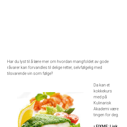
Har du lyst til å lære mer om hvordan mangfoldet av gode
råvarer kan forvandles til delige retter, selvfølgelig med
tilsvarende vin som følge?
Da kan et
kokkekurs
med på
Kulinarisk
Akademi være
tingen for deg.
• FIXME: Link