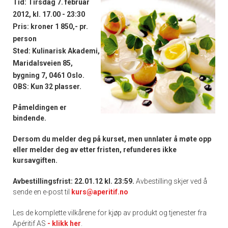
Tid: Tirsdag 7. februar
2012, kl. 17.00 - 23:30
Pris: kroner 1 850,- pr.
person
Sted: Kulinarisk Akademi,
Maridalsveien 85,
bygning 7, 0461 Oslo.
OBS: Kun 32 plasser.
Påmeldingen er
bindende.
Dersom du melder deg på kurset, men unnlater å møte opp
eller melder deg av etter fristen, refunderes ikke
kursavgiften.
Avbestillingsfrist: 22.01.12 kl. 23:59.
Avbestilling skjer ved å
sende en e-post til
kurs@aperitif.no
Les de komplette vilkårene for kjøp av produkt og tjenester fra
Apéritif AS
- klikk her
.