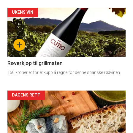
rett
Artikler
UKENS VIN
detail
-
+
section
11
Røverkjøp til grillmaten
150 kroner er for et kupp å regne for denne spanske rødvinen.
Dagens
rett
Artikler
DAGENS RETT
2
detail
-