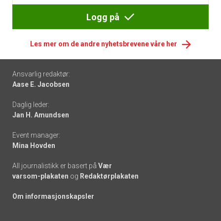
Logg på
Les mer om de andre nyhetsbrevene våre her
Footer
Ansvarlig redaktør:
Aase E. Jacobsen
-
Daglig leder:
links
Jan H. Amundsen
Event manager:
Mina Hovden
All journalistikk er basert på
Vær
varsom-plakaten
og
Redaktørplakaten
Om informasjonskapsler