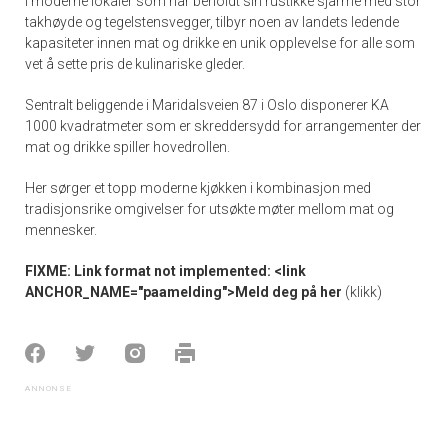
I moderne lokaler som har beholdt sin rustikke sjarme med stor
takhøyde og tegelstensvegger, tilbyr noen av landets ledende
kapasiteter innen mat og drikke en unik opplevelse for alle som
vet å sette pris de kulinariske gleder.
Sentralt beliggende i Maridalsveien 87 i Oslo disponerer KA
1000 kvadratmeter som er skreddersydd for arrangementer der
mat og drikke spiller hovedrollen.
Her sørger et topp moderne kjøkken i kombinasjon med
tradisjonsrike omgivelser for utsøkte møter mellom mat og
mennesker.
FIXME: Link format not implemented: <link
ANCHOR_NAME="paamelding">Meld deg på her
(klikk)