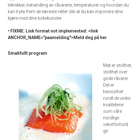
teknikker, behandling av råvarene, temperaturer og hvordan du
kan trylle frem de lekreste retter slik at du kan imponere dine
kjære med dine kokekunster.
• FIXME: Link format not implemented: <link
ANCHOR_NAME="paamelding">Meld deg på her
Smakfullt program
Mat er stolthet,
stolthet over
gode råvarer.
Det er
bevissthet
rundt de unike
kvalitetene
som våre
nordlige
vekstforhold
gir.