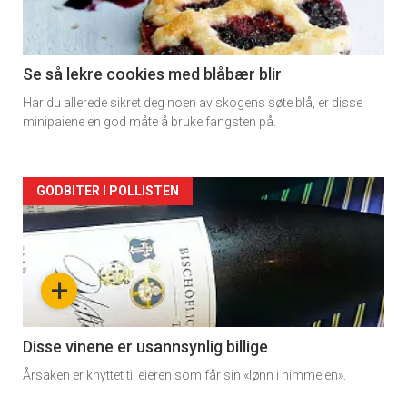
section
11
×
Se så lekre cookies med blåbær blir
Har du allerede sikret deg noen av skogens søte blå, er disse
minipaiene en god måte å bruke fangsten på.
Få ukentlige nyhetsbrev fra
Apéritif
Vi tilbyr flere ukentlige nyhetsbrev. Du
Artikler
GODBITER I POLLISTEN
kan fritt velge hvilke du ønsker å få
detail
tilsendt.
-
+
Registrer deg
section
11
Disse vinene er usannsynlig billige
Årsaken er knyttet til eieren som får sin «lønn i himmelen».
Dagens