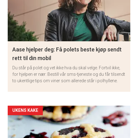
Aase hjelper deg: Få polets beste kjøp sendt
rett til din mobil
Du står på polet og vet ikke hva du skal velge. Fortvil ikke,
for hjelpen er nær: Bestill vår sms-tjeneste og du får tilsendt
to ukentlige tips om viner som allerede står i polhyllene.
Artikler
UKENS KAKE
detail
-