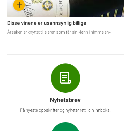
+
-
6
Disse vinene er usannsynlig billige
Årsaken er knyttet til eieren som får sin «lønn i himmelen».
Nyhetsbrev
Få nyeste oppskrifter og nyheter rett i din innboks.