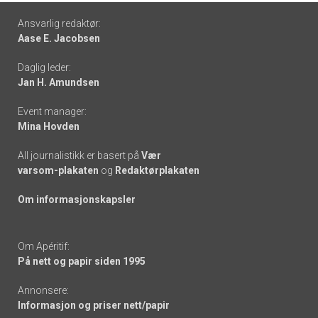
Footer
Ansvarlig redaktør:
Aase E. Jacobsen
-
Daglig leder:
links
Jan H. Amundsen
Event manager:
Mina Hovden
All journalistikk er basert på
Vær
varsom-plakaten
og
Redaktørplakaten
Om informasjonskapsler
Om Apéritif:
På nett og papir siden 1995
Annonsere:
Informasjon og priser nett/papir