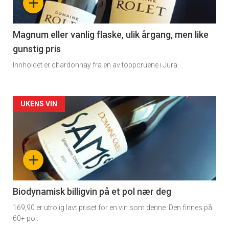
+
-
3
Magnum eller vanlig flaske, ulik årgang, men like
gunstig pris
Innholdet er chardonnay fra en av toppcruene i Jura.
Forsiden
UKENS VIN
akkurat
nå
+
-
4
Biodynamisk billigvin på et pol nær deg
169,90 er utrolig lavt priset for en vin som denne. Den finnes på
60+ pol.