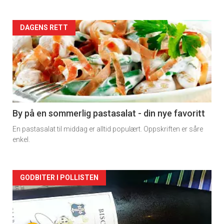
Forsiden
DAGENS RETT
akkurat
nå
-
5
By på en sommerlig pastasalat - din nye favoritt
En pastasalat til middag er alltid populært. Oppskriften er såre
enkel.
Forsiden
GODBITER I POLLISTEN
akkurat
nå