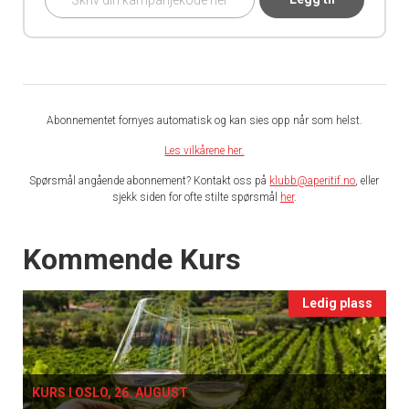
Abonnementet fornyes automatisk og kan sies opp når som helst.
Les vilkårene her.
Spørsmål angående abonnement? Kontakt oss på
klubb@aperitif.no
, eller
sjekk siden for ofte stilte spørsmål
her
.
Events
Kommende Kurs
Ledig plass
KURS I OSLO, 26. AUGUST