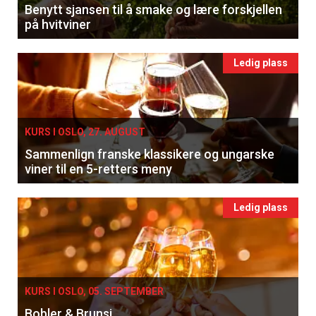
Benytt sjansen til å smake og lære forskjellen
på hvitviner
Ledig plass
KURS I OSLO, 27. AUGUST
Sammenlign franske klassikere og ungarske
viner til en 5-retters meny
Ledig plass
KURS I OSLO, 05. SEPTEMBER
Bobler & Brunsj