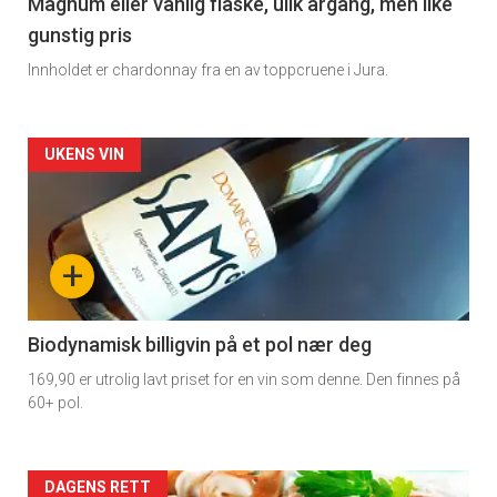
3
Magnum eller vanlig flaske, ulik årgang, men like
gunstig pris
Innholdet er chardonnay fra en av toppcruene i Jura.
Forsiden
UKENS VIN
akkurat
nå
+
-
4
Biodynamisk billigvin på et pol nær deg
169,90 er utrolig lavt priset for en vin som denne. Den finnes på
60+ pol.
Forsiden
DAGENS RETT