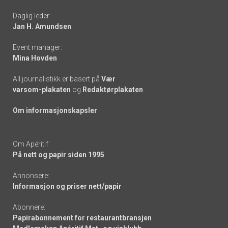
-
Daglig leder:
links
Jan H. Amundsen
Event manager:
Mina Hovden
All journalistikk er basert på
Vær
varsom-plakaten
og
Redaktørplakaten
Om informasjonskapsler
Om Apéritif:
På nett og papir siden 1995
Annonsere:
Informasjon og priser nett/papir
Abonnere:
Papirabonnement for restaurantbransjen