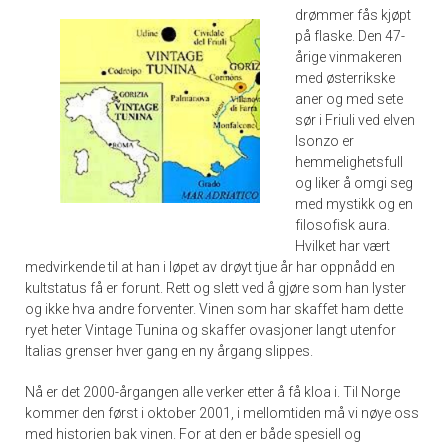
drømmer fås kjøpt
på flaske. Den 47-
årige vinmakeren
med østerrikske
aner og med sete
sør i Friuli ved elven
Isonzo er
hemmelighetsfull
og liker å omgi seg
med mystikk og en
filosofisk aura.
Hvilket har vært
medvirkende til at han i løpet av drøyt tjue år har oppnådd en
kultstatus få er forunt. Rett og slett ved å gjøre som han lyster
og ikke hva andre forventer. Vinen som har skaffet ham dette
ryet heter Vintage Tunina og skaffer ovasjoner langt utenfor
Italias grenser hver gang en ny årgang slippes.
Nå er det 2000-årgangen alle verker etter å få kloa i. Til Norge
kommer den først i oktober 2001, i mellomtiden må vi nøye oss
med historien bak vinen. For at den er både spesiell og