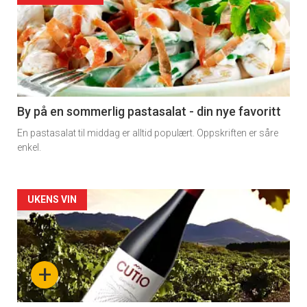
akkurat
nå
-
5
By på en sommerlig pastasalat - din nye favoritt
En pastasalat til middag er alltid populært. Oppskriften er såre
enkel.
Forsiden
UKENS VIN
akkurat
nå
+
-