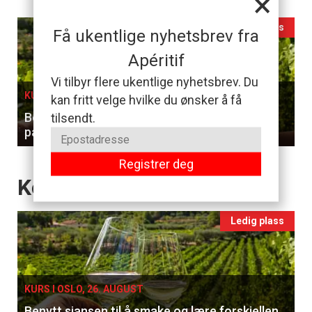
×
Events
Ledig plass
Få ukentlige nyhetsbrev fra
single
Apéritif
Vi tilbyr flere ukentlige nyhetsbrev. Du
KURS I OSLO, 26. AUGUST
kan fritt velge hvilke du ønsker å få
Benytt sjansen til å smake og lære forskjellen
tilsendt.
på hvitviner
Registrer deg
Events
Kommende Kurs
Ledig plass
KURS I OSLO, 26. AUGUST
Benytt sjansen til å smake og lære forskjellen