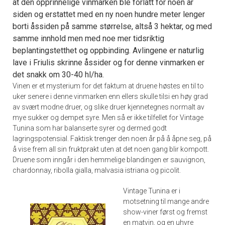
at den opprinnelige vinmarken ble forlatt for noen år
siden og erstattet med en ny noen hundre meter lenger
borti åssiden på samme størrelse, altså 3 hektar, og med
samme innhold men med noe mer tidsriktig
beplantingstetthet og oppbinding. Avlingene er naturlig
lave i Friulis skrinne åssider og for denne vinmarken er
det snakk om 30-40 hl/ha.
Vinen er et mysterium for det faktum at druene høstes en til to
uker senere i denne vinmarken enn ellers skulle tilsi en høy grad
av svært modne druer, og slike druer kjennetegnes normalt av
mye sukker og dempet syre. Men så er ikke tilfellet for Vintage
Tunina som har balanserte syrer og dermed godt
lagringspotensial. Faktisk trenger den noen år på å åpne seg, på
å vise frem all sin fruktprakt uten at det noen gang blir kompott.
Druene som inngår i den hemmelige blandingen er sauvignon,
chardonnay, ribolla gialla, malvasia istriana og picolit.
Vintage Tunina er i
motsetning til mange andre
show-viner først og fremst
en matvin, og en uhyre