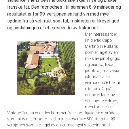
ståltanker mens den malolaktiske skjer i nye og brukte
franske fat. Den fatmodnes i til sammen 8-9 måneder og
resultatet er for 99-versjonen en rund vin med mye
sødme fra så vel frukt som fat, friskheten er likevel god
og avslutningen er et crescendo av fruktighet.
Mer interessant er
imidlertid Capo
Martino in Ruttaris
som er laget av en
miks av pinot grigio
og bianco, tocai,
picolit og malvasia
istriana fra en
vinmark på 6 hektar
i Ruttars. Også
denne er laget av
sent høstete druer,
men forskjellen til
Vintage Tunina er at den kommer fra et noe kjøligere område
samt at den er modnet i velbrukte slovenske 500 liters fat. 99-
versjonen som ble laget av druer med høyt sukkerinnhold