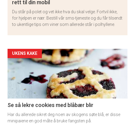
rett til din mobil
Du står på polet og vet ikke hva du skal velge. Fortvil ikke,
for hjelpen er nær: Bestill vår sms-tjeneste og du får tilsendt
to ukentlige tips om viner som allerede står i polhyllene.
Artikler
UKENS KAKE
detail
-
section
11
Se så lekre cookies med blåbær blir
Har du allerede sikret deg noen av skogens søte blå, er disse
minipaiene en god måte å bruke fangsten på.