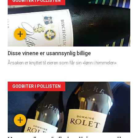
Forsiden
GODBITER I POLLISTEN
akkurat
nå
+
-
2
Disse vinene er usannsynlig billige
Årsaken er knyttet til eieren som får sin «lønn i himmelen».
Forsiden
GODBITER I POLLISTEN
akkurat
nå
+
-