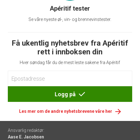
Apéritif tester
Se våre nyeste øl-, vin- og brennevinstester.
Få ukentlig nyhetsbrev fra Apéritif
rett i innboksen din
Hver søndag får du de mest leste sakene fra Apéritif
Logg på
Les mer om de andre nyhetsbrevene våre her
Footer
Ansvarlig redaktør:
Aase E. Jacobsen