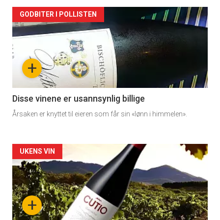
Artikler
GODBITER I POLLISTEN
detail
-
+
section
11
Disse vinene er usannsynlig billige
Årsaken er knyttet til eieren som får sin «lønn i himmelen».
Dagens
rett
Artikler
UKENS VIN
detail
-
+
section