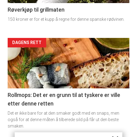
11
Røverkjøp til grillmaten
150 kroner er for et kupp å regne for denne spanske rødvinen.
Dagens
rett
Artikler
DAGENS RETT
2
detail
-
section
11
Rollmops: Det er en grunn til at tyskere er ville
etter denne retten
Ukens
Det er ikke bare for at den smaker godt med en snaps, men
vin
også for at denne måten å tilberede sild på får ut den beste
smaken.