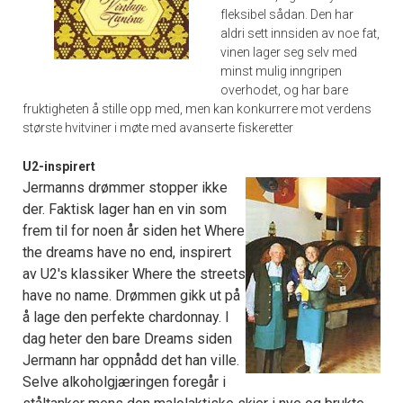
fleksibel sådan. Den har
aldri sett innsiden av noe fat,
vinen lager seg selv med
minst mulig inngripen
overhodet, og har bare
fruktigheten å stille opp med, men kan konkurrere mot verdens
største hvitviner i møte med avanserte fiskeretter
U2-inspirert
Jermanns drømmer stopper ikke
der. Faktisk lager han en vin som
frem til for noen år siden het Where
the dreams have no end, inspirert
av U2's klassiker Where the streets
have no name. Drømmen gikk ut på
å lage den perfekte chardonnay. I
dag heter den bare Dreams siden
Jermann har oppnådd det han ville.
Selve alkoholgjæringen foregår i