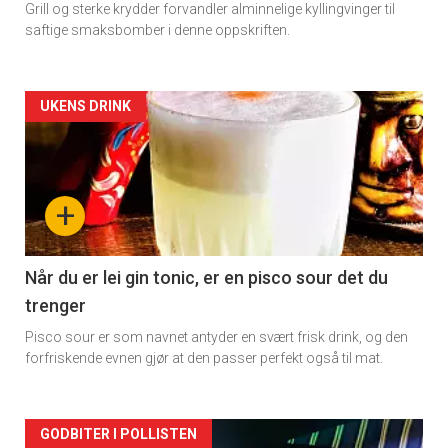
Grill og sterke krydder forvandler alminnelige kyllingvinger til
saftige smaksbomber i denne oppskriften.
Forsiden
UKENS DRINK
akkurat
nå
+
-
2
Når du er lei gin tonic, er en pisco sour det du
trenger
Pisco sour er som navnet antyder en svært frisk drink, og den
forfriskende evnen gjør at den passer perfekt også til mat.
Forsiden
GODBITER I POLLISTEN