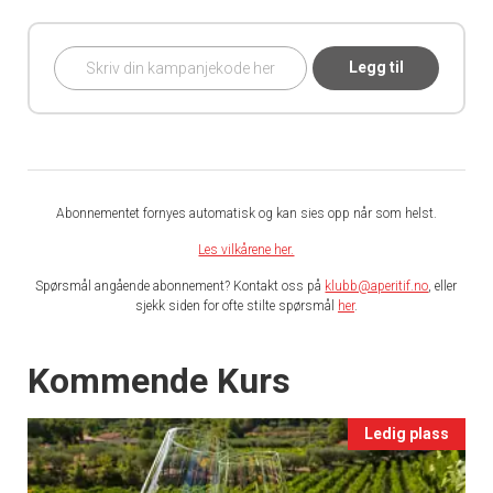
Legg til
Abonnementet fornyes automatisk og kan sies opp når som helst.
Les vilkårene her.
Spørsmål angående abonnement? Kontakt oss på
klubb@aperitif.no
, eller
sjekk siden for ofte stilte spørsmål
her
.
Events
Kommende Kurs
Ledig plass