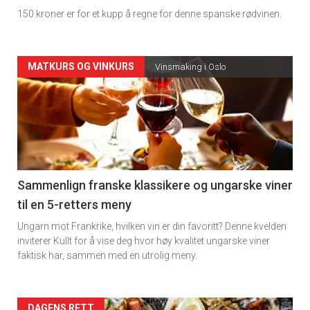
150 kroner er for et kupp å regne for denne spanske rødvinen.
Forsiden
MATKURS OG VINKURS
Vinsmaking i Oslo
akkurat
nå
-
5
Sammenlign franske klassikere og ungarske viner
til en 5-retters meny
Ungarn mot Frankrike, hvilken vin er din favoritt? Denne kvelden
inviterer Kullt for å vise deg hvor høy kvalitet ungarske viner
faktisk har, sammen med en utrolig meny.
DAGENS RETT