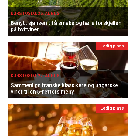
KURS I OSLO, 26. AUGUST
Benytt sjansen til å smake og lære forskjellen
på hvitviner
Ledig plass
KURS I OSLO, 27. AUGUST
Sammenlign franske klassikere og ungarske
viner til en 5-retters meny
Ledig plass