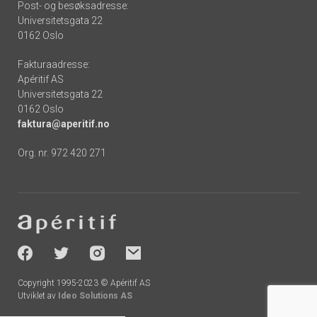
Post- og besøksadresse:
Universitetsgata 22
0162 Oslo
Fakturaadresse:
Apéritif AS
Universitetsgata 22
0162 Oslo
faktura@aperitif.no
Org. nr. 972 420 271
Footer
-
socials
Copyright 1995-2023 © Apéritif AS
Utviklet av
Ideo Solutions AS