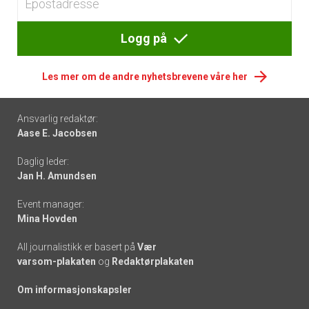
Logg på
Les mer om de andre nyhetsbrevene våre her
Footer
Ansvarlig redaktør:
Aase E. Jacobsen
-
Daglig leder:
links
Jan H. Amundsen
Event manager:
Mina Hovden
All journalistikk er basert på
Vær
varsom-plakaten
og
Redaktørplakaten
Om informasjonskapsler