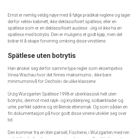
Ernst er nemlig veldig nøye med å følge prädikat-reglene og lager
derfor «ekte» kabinett, ikke deklassifisert spätlese, eller en
spätlese som er en deklassifisert auslese. -Jeg vil ikke ha en
spätlese med botrytis. Den er muligens et godt kjøp, men det
bidrar til å skape forvirring omkring disse vinstilene.
Spätlese uten botrytis
Han ønsker seg derfor samme type regler som eksempelvis
Vinea Wachau hvor det finnes maksimums-, ikke bare
minimumsnivå for Oechsle i de ulike klassene.
Ürzig Würzgarten Spätlese 1998 er überklassisk helt uten
botrytis, derimot med røyk- og krydderpreg, solbærblader og
urter, perfekt sødme og strålende ettersmak. Og som sådan en
fin dokumentasjon på hvor godt disse vinene utvikler seg over
tid.
Den kommer fra en liten parsell, Fischerei, i Würzgarten med ren