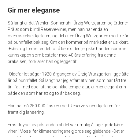
Gir mer eleganse
Så langt er det Wehlen Sonnenuhr, Ürzig Würzgarten og Erdener
Prälat som blir til Reserve-viner, men han har enda en
overraskelse i kjelleren, og det er en Ürzig Würzgarten med tre år
på bunnfallet bak seg. Om den kommer på markedet er usikkert.
-Først og fremst er det for å lære siden jeg ikke har den samme
kunnskapen som bestefar med 40 års erfaring fra denne
praksisen, forklarer han og legger til:
-Oldefar lot sågar 1920-årgangen av Ürzig Würzgarten ligge åtte
år på bunnfallet. Så langt har jeg erfart at vinen som har fått tre
år i fat, med god lufting og riktig temperatur, er mer elegant enn
både den som har ett og to år bak seg.
Han har nå 250.000 flasker med Reserve-viner i kjelleren for
framtidig lansering.
Ernst fnyser av påstanden at det var umulig å lage gode tørre
viner i Mosel før klimaendringene gjorde seg gjeldende. -Det er