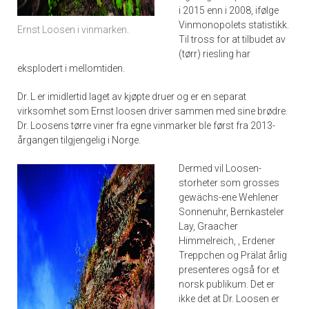
i 2015 enn i 2008, ifølge
Vinmonopolets statistikk.
Ernst Loosen i vinmarken.
Til tross for at tilbudet av
(tørr) riesling har
eksplodert i mellomtiden.
Dr. L er imidlertid laget av kjøpte druer og er en separat
virksomhet som Ernst loosen driver sammen med sine brødre.
Dr. Loosens tørre viner fra egne vinmarker ble først fra 2013-
årgangen tilgjengelig i Norge.
Dermed vil Loosen-
storheter som grosses
gewächs-ene Wehlener
Sonnenuhr, Bernkasteler
Lay, Graacher
Himmelreich, , Erdener
Treppchen og Prälat årlig
presenteres også for et
norsk publikum. Det er
ikke det at Dr. Loosen er