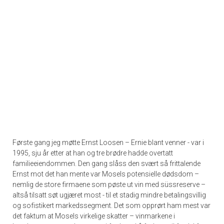
Første gang jeg møtte Ernst Loosen – Ernie blant venner - var i
1995, sju år etter at han og tre brødre hadde overtatt
familieeiendommen. Den gang slåss den svært så frittalende
Ernst mot det han mente var Mosels potensielle dødsdom –
nemlig de store firmaene som pøste ut vin med süssreserve –
altså tilsatt søt ugjæret most - til et stadig mindre betalingsvillig
og sofistikert markedssegment. Det som opprørt ham mest var
det faktum at Mosels virkelige skatter – vinmarkene i