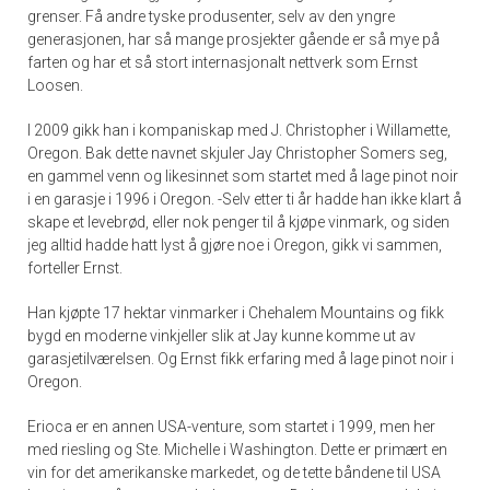
grenser. Få andre tyske produsenter, selv av den yngre
generasjonen, har så mange prosjekter gående er så mye på
farten og har et så stort internasjonalt nettverk som Ernst
Loosen.
I 2009 gikk han i kompaniskap med J. Christopher i Willamette,
Oregon. Bak dette navnet skjuler Jay Christopher Somers seg,
en gammel venn og likesinnet som startet med å lage pinot noir
i en garasje i 1996 i Oregon. -Selv etter ti år hadde han ikke klart å
skape et levebrød, eller nok penger til å kjøpe vinmark, og siden
jeg alltid hadde hatt lyst å gjøre noe i Oregon, gikk vi sammen,
forteller Ernst.
Han kjøpte 17 hektar vinmarker i Chehalem Mountains og fikk
bygd en moderne vinkjeller slik at Jay kunne komme ut av
garasjetilværelsen. Og Ernst fikk erfaring med å lage pinot noir i
Oregon.
Erioca er en annen USA-venture, som startet i 1999, men her
med riesling og Ste. Michelle i Washington. Dette er primært en
vin for det amerikanske markedet, og de tette båndene til USA