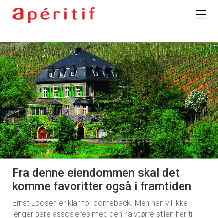
Fra denne eiendommen skal det
komme favoritter også i framtiden
Ernst Loosen er klar for comeback. Men han vil ikke
lenger bare assosieres med den halvtørre stilen her til