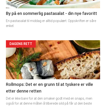
-
5
By på en sommerlig pastasalat - din nye favoritt
En pastasalat til middag er alltid populært. Oppskriften er såre
enkel.
Forsiden
DAGENS RETT
akkurat
nå
-
6
Rollmops: Det er en grunn til at tyskere er ville
etter denne retten
Det er ikke bare for at den smaker godt med en snaps, men
også for at denne måten å tilberede sild på får ut den beste