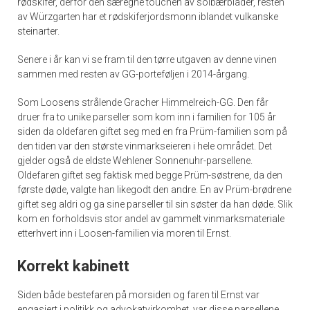
rødskifer, derfor den særegne touchen av solbærblader, resten
av Würzgarten har et rødskiferjordsmonn iblandet vulkanske
steinarter.
Senere i år kan vi se fram til den tørre utgaven av denne vinen
sammen med resten av GG-porteføljen i 2014-årgang.
Som Loosens strålende Gracher Himmelreich-GG. Den får
druer fra to unike parseller som kom inn i familien for 105 år
siden da oldefaren giftet seg med en fra Prüm-familien som på
den tiden var den største vinmarkseieren i hele området. Det
gjelder også de eldste Wehlener Sonnenuhr-parsellene.
Oldefaren giftet seg faktisk med begge Prüm-søstrene, da den
første døde, valgte han likegodt den andre. En av Prüm-brødrene
giftet seg aldri og ga sine parseller til sin søster da han døde. Slik
kom en forholdsvis stor andel av gammelt vinmarksmateriale
etterhvert inn i Loosen-familien via moren til Ernst.
Korrekt kabinett
Siden både bestefaren på morsiden og faren til Ernst var
engasjert i politikk og advokatvirkomhet, var disse parsellene