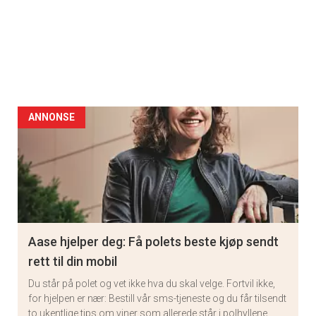
ANNONSE
Aase hjelper deg: Få polets beste kjøp sendt
rett til din mobil
Du står på polet og vet ikke hva du skal velge. Fortvil ikke,
for hjelpen er nær: Bestill vår sms-tjeneste og du får tilsendt
to ukentlige tips om viner som allerede står i polhyllene.