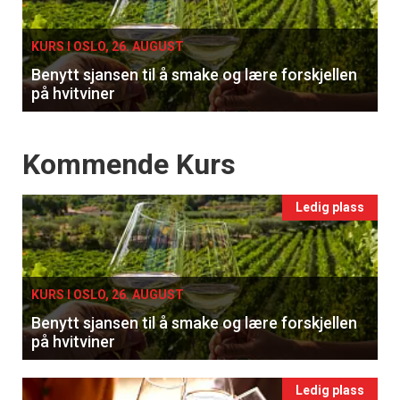
single
KURS I OSLO, 26. AUGUST
Benytt sjansen til å smake og lære forskjellen
på hvitviner
Events
Kommende Kurs
Ledig plass
KURS I OSLO, 26. AUGUST
Benytt sjansen til å smake og lære forskjellen
på hvitviner
Ledig plass