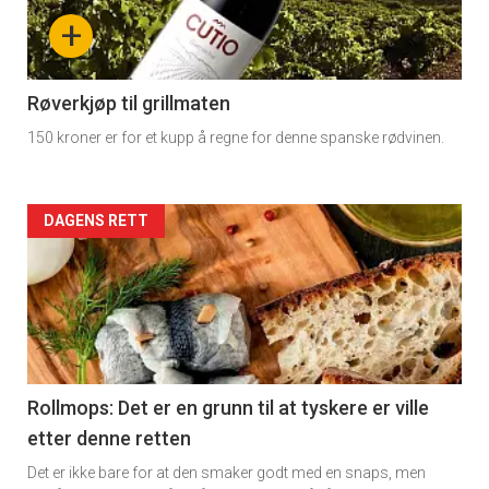
-
+
section
11
Røverkjøp til grillmaten
150 kroner er for et kupp å regne for denne spanske rødvinen.
Dagens
rett
Artikler
DAGENS RETT
detail
-
section
11
Rollmops: Det er en grunn til at tyskere er ville
etter denne retten
Dagens
Det er ikke bare for at den smaker godt med en snaps, men