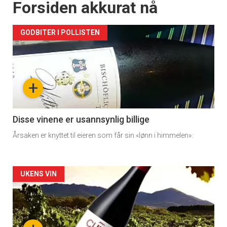
Forsiden akkurat nå
GODBITER I POLLISTEN
+
Disse vinene er usannsynlig billige
Årsaken er knyttet til eieren som får sin «lønn i himmelen».
Forsiden
UKENS VIN
akkurat
nå