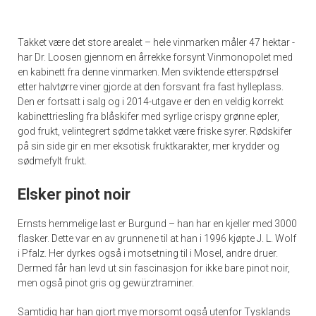
Takket være det store arealet – hele vinmarken måler 47 hektar -
har Dr. Loosen gjennom en årrekke forsynt Vinmonopolet med
en kabinett fra denne vinmarken. Men sviktende etterspørsel
etter halvtørre viner gjorde at den forsvant fra fast hylleplass.
Den er fortsatt i salg og i 2014-utgave er den en veldig korrekt
kabinettriesling fra blåskifer med syrlige crispy grønne epler,
god frukt, velintegrert sødme takket være friske syrer. Rødskifer
på sin side gir en mer eksotisk fruktkarakter, mer krydder og
sødmefylt frukt.
Elsker pinot noir
Ernsts hemmelige last er Burgund – han har en kjeller med 3000
flasker. Dette var en av grunnene til at han i 1996 kjøpte J. L. Wolf
i Pfalz. Her dyrkes også i motsetning til i Mosel, andre druer.
Dermed får han levd ut sin fascinasjon for ikke bare pinot noir,
men også pinot gris og gewürztraminer.
Samtidig har han gjort mye morsomt også utenfor Tysklands