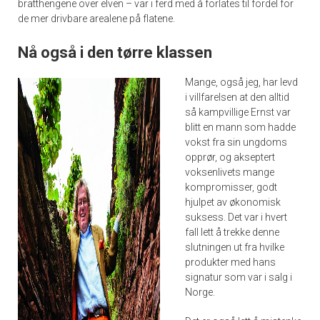
bratthengene over elven – var i ferd med å forlates til fordel for
de mer drivbare arealene på flatene.
Nå også i den tørre klassen
Mange, også jeg, har levd
i villfarelsen at den alltid
så kampvillige Ernst var
blitt en mann som hadde
vokst fra sin ungdoms
opprør, og akseptert
voksenlivets mange
kompromisser, godt
hjulpet av økonomisk
suksess. Det var i hvert
fall lett å trekke denne
slutningen ut fra hvilke
produkter med hans
signatur som var i salg i
Norge.