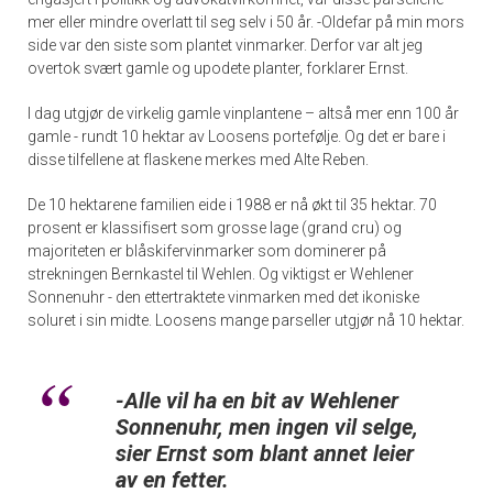
mer eller mindre overlatt til seg selv i 50 år. -Oldefar på min mors
side var den siste som plantet vinmarker. Derfor var alt jeg
overtok svært gamle og upodete planter, forklarer Ernst.
I dag utgjør de virkelig gamle vinplantene – altså mer enn 100 år
gamle - rundt 10 hektar av Loosens portefølje. Og det er bare i
disse tilfellene at flaskene merkes med Alte Reben.
De 10 hektarene familien eide i 1988 er nå økt til 35 hektar. 70
prosent er klassifisert som grosse lage (grand cru) og
majoriteten er blåskifervinmarker som dominerer på
strekningen Bernkastel til Wehlen. Og viktigst er Wehlener
Sonnenuhr - den ettertraktete vinmarken med det ikoniske
soluret i sin midte. Loosens mange parseller utgjør nå 10 hektar.
-Alle vil ha en bit av Wehlener
Sonnenuhr, men ingen vil selge,
sier Ernst som blant annet leier
av en fetter.