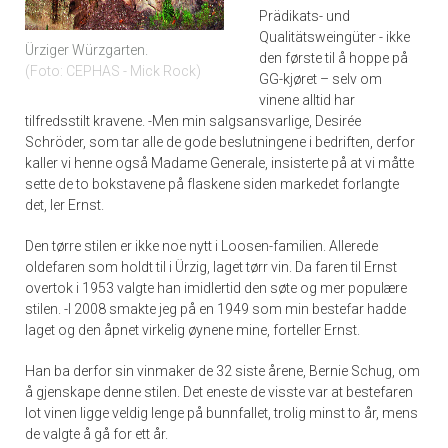
Prädikats- und
Qualitätsweingüter - ikke
Ürziger Würzgarten.
den første til å hoppe på
Foto: CEPHAS - Mick Rock
GG-kjøret – selv om
vinene alltid har
tilfredsstilt kravene. -Men min salgsansvarlige, Desirée
Schröder, som tar alle de gode beslutningene i bedriften, derfor
kaller vi henne også Madame Generale, insisterte på at vi måtte
sette de to bokstavene på flaskene siden markedet forlangte
det, ler Ernst.
Den tørre stilen er ikke noe nytt i Loosen-familien. Allerede
oldefaren som holdt til i Ürzig, laget tørr vin. Da faren til Ernst
overtok i 1953 valgte han imidlertid den søte og mer populære
stilen. -I 2008 smakte jeg på en 1949 som min bestefar hadde
laget og den åpnet virkelig øynene mine, forteller Ernst.
Han ba derfor sin vinmaker de 32 siste årene, Bernie Schug, om
å gjenskape denne stilen. Det eneste de visste var at bestefaren
lot vinen ligge veldig lenge på bunnfallet, trolig minst to år, mens
de valgte å gå for ett år.