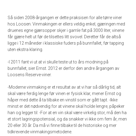
Så siden 2008-årgangen er dette praksisen for alle tørre viner
hos Loosen. Vinmakingen er ellers veldig enkel, gjæringen med
druenes egne gjærsopper skjer i gamle fat på 3000 liter, vinene
får gjære helt ut før de tilsettes litt svovel. Deretter får de altså
ligge i 12 måneder i klassiske fuders på bunnfallet, før tapping
uten ekstra klaring.
-I 2011 fant vi ut at vi skulle teste ut to års modning på
bunnfallet, sier Ernst. 2012 er derfor den andre årgangen av
Loosens Reserve-viner.
-Moderne vinmaking er et resultat av at vi har så dårlig tid, alt
skal være ferdig lenge før vinen er fysisk klar, mener Ernst og
håper med dette å ta tilbake en vinstil som er gått tapt. -Ikke
minst er det nødvendig for at vinene skal holde lengre, påpeker
han og legger til: -For at en vin skal være virkelig stor, må den ha
et stort lagringspotensial, og da snakker vi ikke om fem år, men
20 eller 30 år. Da må vi finne tilbake til de historiske og mer
tidkrevende vinmakingsmetodene.