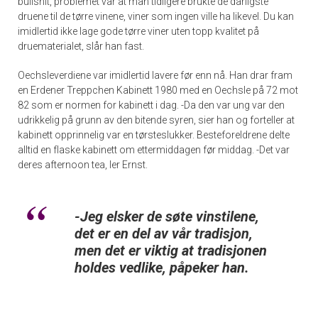
bullshit, problemet var at man tidligere brukte de dårligste
druene til de tørre vinene, viner som ingen ville ha likevel. Du kan
imidlertid ikke lage gode tørre viner uten topp kvalitet på
druematerialet, slår han fast.
Oechsleverdiene var imidlertid lavere før enn nå. Han drar fram
en Erdener Treppchen Kabinett 1980 med en Oechsle på 72 mot
82 som er normen for kabinett i dag. -Da den var ung var den
udrikkelig på grunn av den bitende syren, sier han og forteller at
kabinett opprinnelig var en tørsteslukker. Besteforeldrene delte
alltid en flaske kabinett om ettermiddagen før middag. -Det var
deres afternoon tea, ler Ernst.
-Jeg elsker de søte vinstilene,
det er en del av vår tradisjon,
men det er viktig at tradisjonen
holdes vedlike, påpeker han.