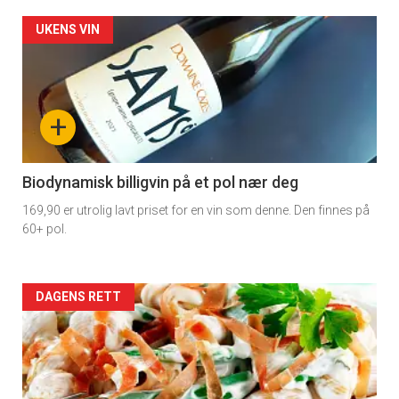
Forsiden
UKENS VIN
akkurat
nå
+
-
4
Biodynamisk billigvin på et pol nær deg
169,90 er utrolig lavt priset for en vin som denne. Den finnes på
60+ pol.
Forsiden
DAGENS RETT
akkurat
nå