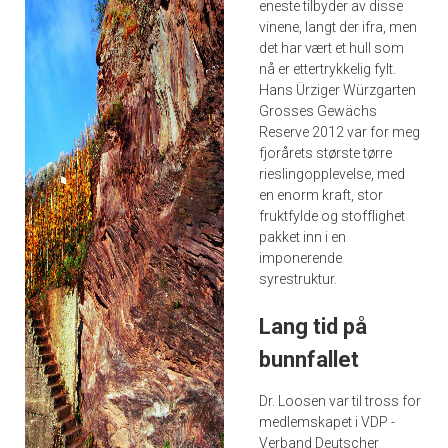
eneste tilbyder av disse
vinene, langt der ifra, men
det har vært et hull som
nå er ettertrykkelig fylt.
Hans Ürziger Würzgarten
Grosses Gewächs
Reserve 2012 var for meg
fjorårets største tørre
rieslingopplevelse, med
en enorm kraft, stor
fruktfylde og stofflighet
pakket inn i en
imponerende
syrestruktur.
Lang tid på
bunnfallet
Dr. Loosen var til tross for
medlemskapet i VDP -
Verband Deutscher