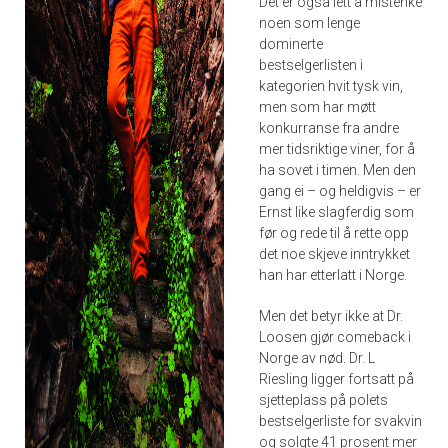
Det er også lett å mistenke
noen som lenge
dominerte
bestselgerlisten i
kategorien hvit tysk vin,
men som har møtt
konkurranse fra andre
mer tidsriktige viner, for å
ha sovet i timen. Men den
gang ei – og heldigvis – er
Ernst like slagferdig som
før og rede til å rette opp
det noe skjeve inntrykket
han har etterlatt i Norge.
Men det betyr ikke at Dr.
Loosen gjør comeback i
Norge av nød. Dr. L
Riesling ligger fortsatt på
sjetteplass på polets
bestselgerliste for svakvin
og solgte 41 prosent mer