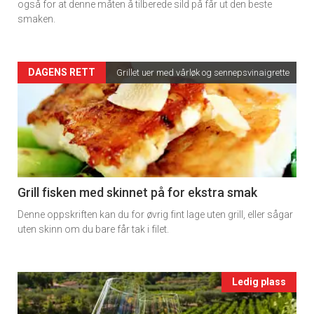
rett
også for at denne måten å tilberede sild på får ut den beste
smaken.
2
Artikler
DAGENS RETT
Grillet uer med vårløk og sennepsvinaigrette
detail
-
section
11
Grill fisken med skinnet på for ekstra smak
Denne oppskriften kan du for øvrig fint lage uten grill, eller sågar
Ukens
uten skinn om du bare får tak i filet.
vin
Events
Ledig plass