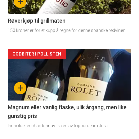
+
-
2
Røverkjøp til grillmaten
150 kroner er for et kupp å regne for denne spanske rødvinen.
Forsiden
GODBITER I POLLISTEN
akkurat
nå
+
-
3
Magnum eller vanlig flaske, ulik årgang, men like
gunstig pris
Innholdet er chardonnay fra en av toppcruene i Jura.