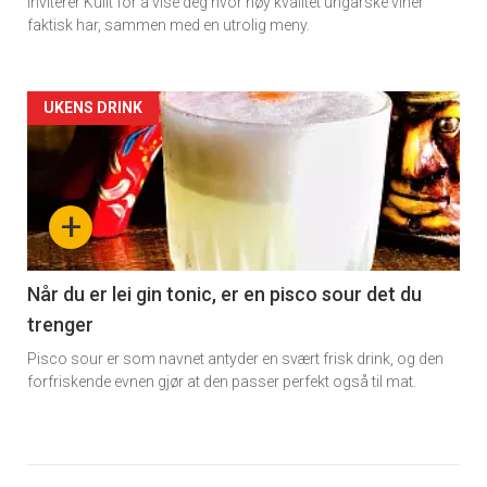
inviterer Kullt for å vise deg hvor høy kvalitet ungarske viner
faktisk har, sammen med en utrolig meny.
Forsiden
UKENS DRINK
akkurat
nå
+
-
6
Når du er lei gin tonic, er en pisco sour det du
trenger
Pisco sour er som navnet antyder en svært frisk drink, og den
forfriskende evnen gjør at den passer perfekt også til mat.