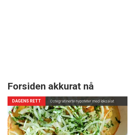
Forsiden akkurat nå
DAGENS RETT
Ostegratinerte nypoteter med løksalat