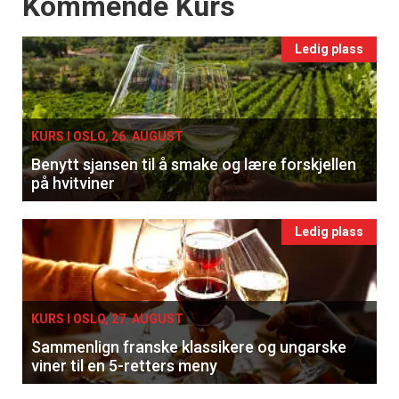
Events
Kommende Kurs
Ledig plass
KURS I OSLO, 26. AUGUST
Benytt sjansen til å smake og lære forskjellen
på hvitviner
Ledig plass
KURS I OSLO, 27. AUGUST
Sammenlign franske klassikere og ungarske
viner til en 5-retters meny