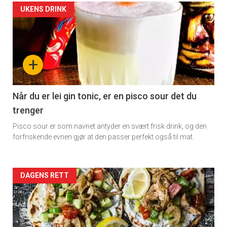
Artikler
UKENS DRINK
detail
-
+
section
11
Når du er lei gin tonic, er en pisco sour det du
trenger
Dagens
Pisco sour er som navnet antyder en svært frisk drink, og den
rett
forfriskende evnen gjør at den passer perfekt også til mat.
2
Artikler
DAGENS RETT
detail
-