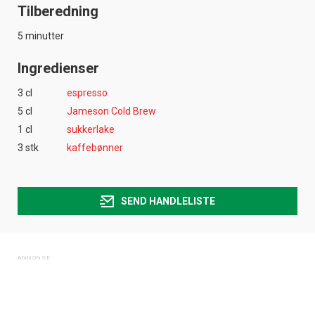
Tilberedning
5 minutter
Ingredienser
3 cl
espresso
5 cl
Jameson Cold Brew
1 cl
sukkerlake
3 stk
kaffebønner
SEND HANDLELISTE