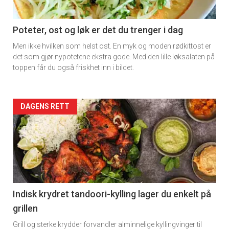
Poteter, ost og løk er det du trenger i dag
Men ikke hvilken som helst ost. En myk og moden rødkittost er
det som gjør nypotetene ekstra gode. Med den lille løksalaten på
toppen får du også friskhet inn i bildet.
Forsiden
DAGENS RETT
akkurat
nå
-
2
Indisk krydret tandoori-kylling lager du enkelt på
grillen
Grill og sterke krydder forvandler alminnelige kyllingvinger til