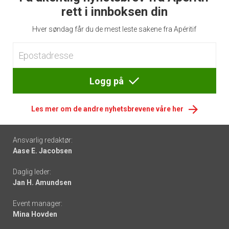
rett i innboksen din
Hver søndag får du de mest leste sakene fra Apéritif
Logg på
Les mer om de andre nyhetsbrevene våre her
Footer
Ansvarlig redaktør:
Aase E. Jacobsen
-
Daglig leder:
links
Jan H. Amundsen
Event manager:
Mina Hovden