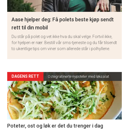
Aase hjelper deg: Få polets beste kjøp sendt
rett til din mobil
Du står på polet og vet ikke hva du skal velge. Fortvil ikke,
for hjelpen er nær: Bestill vår sms-tjeneste og du får tilsendt
to ukentlige tips om viner som allerede står i polhyllene.
Artikler
DAGENS RETT
Ostegratinerte nypoteter med løksalat
detail
-
section
11
Poteter, ost og løk er det du trenger i dag