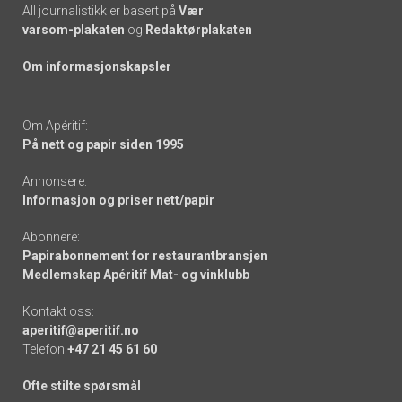
All journalistikk er basert på
Vær
varsom-plakaten
og
Redaktørplakaten
Om informasjonskapsler
Om Apéritif:
På nett og papir siden 1995
Annonsere:
Informasjon og priser nett/papir
Abonnere:
Papirabonnement for restaurantbransjen
Medlemskap Apéritif Mat- og vinklubb
Kontakt oss:
aperitif@aperitif.no
Telefon
+47 21 45 61 60
Ofte stilte spørsmål