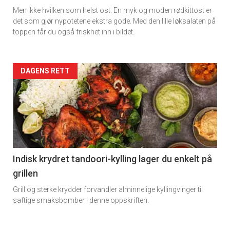
Men ikke hvilken som helst ost. En myk og moden rødkittost er
det som gjør nypotetene ekstra gode. Med den lille løksalaten på
toppen får du også friskhet inn i bildet.
Artikler
DAGENS RETT
detail
-
section
11
Indisk krydret tandoori-kylling lager du enkelt på
grillen
Dagens
Grill og sterke krydder forvandler alminnelige kyllingvinger til
rett
saftige smaksbomber i denne oppskriften.