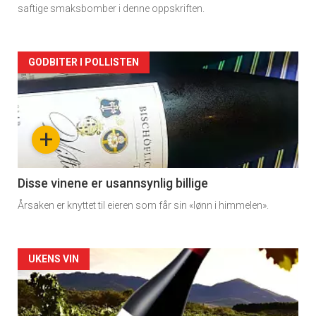
saftige smaksbomber i denne oppskriften.
Forsiden
GODBITER I POLLISTEN
akkurat
nå
+
-
3
Disse vinene er usannsynlig billige
Årsaken er knyttet til eieren som får sin «lønn i himmelen».
Forsiden
UKENS VIN
akkurat