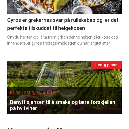
section
11
Gyros er grekernes svar på rullekebab og er det
perfekte tilskuddet til helgekosen
Ukens
Om du har tenkt til å ta frem grillen denne helgen eller kose deg
vin
innendørs ,er gyros fredags-middagen du har lengtet etter.
Events
Ledig plass
single
KURS I OSLO, 26. AUGUST
Benytt sjansen til å smake og lære forskjellen
på hvitviner