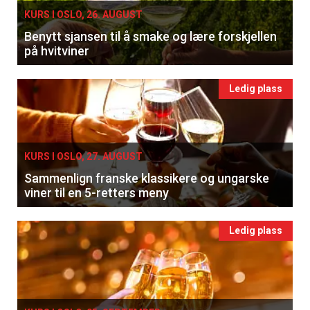
KURS I OSLO, 26. AUGUST
Benytt sjansen til å smake og lære forskjellen
på hvitviner
Ledig plass
KURS I OSLO, 27. AUGUST
Sammenlign franske klassikere og ungarske
viner til en 5-retters meny
Ledig plass