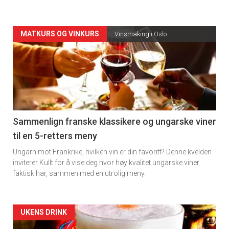
Forsiden
MATKURS OG VINKURS
Vinsmaking i Oslo
akkurat
nå
-
5
Sammenlign franske klassikere og ungarske viner
til en 5-retters meny
Ungarn mot Frankrike, hvilken vin er din favoritt? Denne kvelden
inviterer Kullt for å vise deg hvor høy kvalitet ungarske viner
faktisk har, sammen med en utrolig meny.
Forsiden
UKENS DRINK