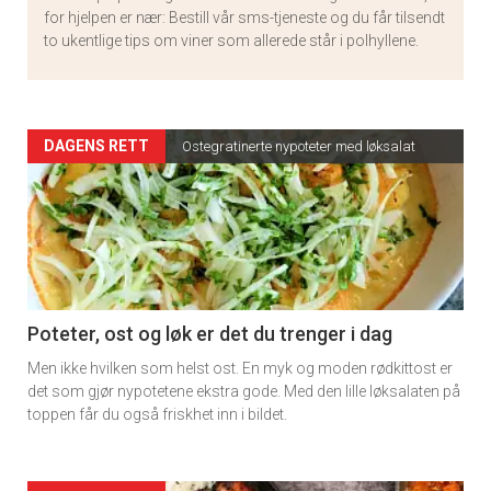
for hjelpen er nær: Bestill vår sms-tjeneste og du får tilsendt
to ukentlige tips om viner som allerede står i polhyllene.
Artikler
DAGENS RETT
Ostegratinerte nypoteter med løksalat
detail
-
section
11
Poteter, ost og løk er det du trenger i dag
Men ikke hvilken som helst ost. En myk og moden rødkittost er
det som gjør nypotetene ekstra gode. Med den lille løksalaten på
toppen får du også friskhet inn i bildet.