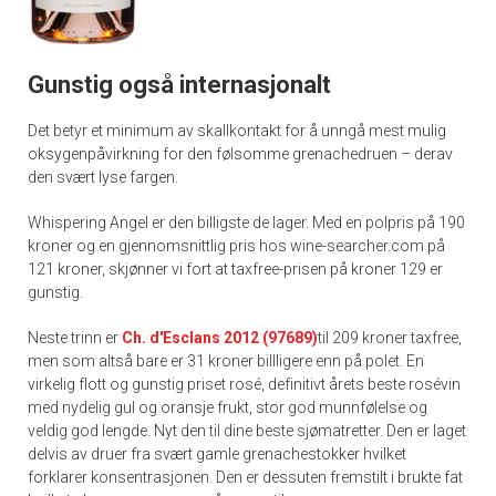
Gunstig også internasjonalt
Det betyr et minimum av skallkontakt for å unngå mest mulig
oksygenpåvirkning for den følsomme grenachedruen – derav
den svært lyse fargen.
Whispering Angel er den billigste de lager. Med en polpris på 190
kroner og en gjennomsnittlig pris hos wine-searcher.com på
121 kroner, skjønner vi fort at taxfree-prisen på kroner 129 er
gunstig.
Neste trinn er
Ch. d'Esclans 2012 (97689)
til 209 kroner taxfree,
men som altså bare er 31 kroner billligere enn på polet. En
virkelig flott og gunstig priset rosé, definitivt årets beste rosévin
med nydelig gul og oransje frukt, stor god munnfølelse og
veldig god lengde. Nyt den til dine beste sjømatretter. Den er laget
delvis av druer fra svært gamle grenachestokker hvilket
forklarer konsentrasjonen. Den er dessuten fremstilt i brukte fat