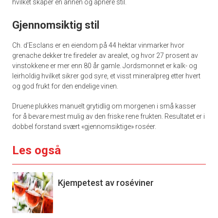
hvilket skaper en annen og åpnere stil.
Gjennomsiktig stil
Ch. d’Esclans er en eiendom på 44 hektar vinmarker hvor
grenache dekker tre firedeler av arealet, og hvor 27 prosent av
vinstokkene er mer enn 80 år gamle. Jordsmonnet er kalk- og
leirholdig hvilket sikrer god syre, et visst mineralpreg etter hvert
og god frukt for den endelige vinen.
Druene plukkes manuelt grytidlig om morgenen i små kasser
for å bevare mest mulig av den friske rene frukten. Resultatet er i
dobbel forstand svært «gjennomsiktige» roséer.
Les også
Kjempetest av roséviner