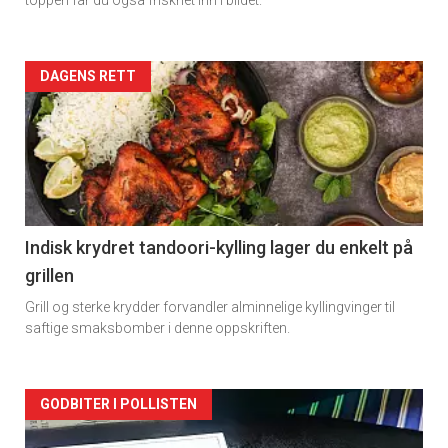
Forsiden
DAGENS RETT
akkurat
nå
-
2
Indisk krydret tandoori-kylling lager du enkelt på
grillen
Grill og sterke krydder forvandler alminnelige kyllingvinger til
saftige smaksbomber i denne oppskriften.
Forsiden
GODBITER I POLLISTEN