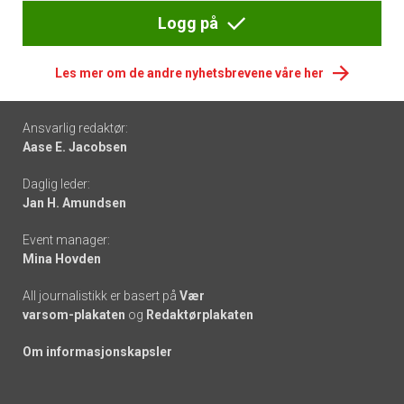
Logg på
Les mer om de andre nyhetsbrevene våre her
Footer
Ansvarlig redaktør:
Aase E. Jacobsen
-
Daglig leder:
links
Jan H. Amundsen
Event manager:
Mina Hovden
All journalistikk er basert på
Vær
varsom-plakaten
og
Redaktørplakaten
Om informasjonskapsler