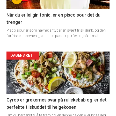
section
11
Når du er lei gin tonic, er en pisco sour det du
trenger
Dagens
Pisco sour er som navnet antyder en svært frisk drink, og den
rett
forfriskende evnen gjør at den passer perfekt også til mat.
2
Artikler
DAGENS RETT
detail
-
section
11
Gyros er grekernes svar på rullekebab og er det
perfekte tilskuddet til helgekosen
Ukens
Om du har tenkt til å ta frem grillen denne helgen eller kose deg