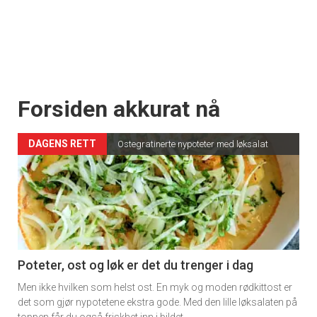
Forsiden akkurat nå
DAGENS RETT
Ostegratinerte nypoteter med løksalat
Poteter, ost og løk er det du trenger i dag
Men ikke hvilken som helst ost. En myk og moden rødkittost er
det som gjør nypotetene ekstra gode. Med den lille løksalaten på
toppen får du også friskhet inn i bildet.