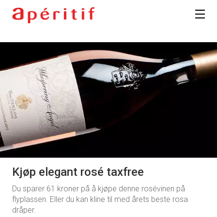
Kjøp elegant rosé taxfree
Du sparer 61 kroner på å kjøpe denne rosévinen på
flyplassen. Eller du kan kline til med årets beste rosa
dråper.