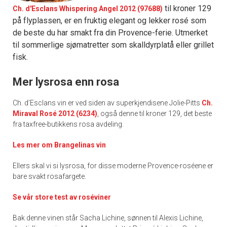
til kroner 129
Ch. d'Esclans Whispering Angel 2012 (97688)
på flyplassen, er en fruktig elegant og lekker rosé som
de beste du har smakt fra din Provence-ferie. Utmerket
til sommerlige sjømatretter som skalldyrplatå eller grillet
fisk.
Mer lysrosa enn rosa
Ch. d’Esclans vin er ved siden av superkjendisene Jolie-Pitts
Ch.
Miraval Rosé 2012 (6234)
, også denne til kroner 129, det beste
fra taxfree-butikkens rosa avdeling.
Les mer om Brangelinas vin
Ellers skal vi si lysrosa, for disse moderne Provence-roséene er
bare svakt rosafargete.
Se vår store test av roséviner
Bak denne vinen står Sacha Lichine, sønnen til Alexis Lichine,