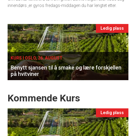
vin
innendørs ,er gyros fredags-middagen du har lengtet etter.
Events
Ledig plass
single
KURS I OSLO, 26. AUGUST
Benytt sjansen til å smake og lære forskjellen
på hvitviner
Events
Kommende Kurs
Ledig plass