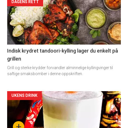
Artikler
DAGENS RETT
detail
-
section
11
Indisk krydret tandoori-kylling lager du enkelt på
grillen
Dagens
Grill og sterke krydder forvandler alminnelige kyllingvinger til
rett
saftige smaksbomber i denne oppskriften.
Artikler
UKENS DRINK
detail
-
+