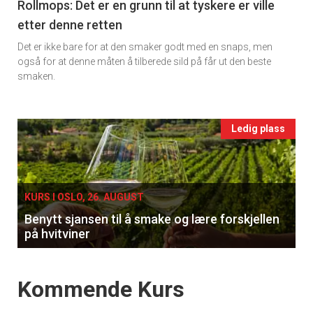
11
Rollmops: Det er en grunn til at tyskere er ville
etter denne retten
Ukens
Det er ikke bare for at den smaker godt med en snaps, men
vin
også for at denne måten å tilberede sild på får ut den beste
smaken.
Events
Ledig plass
single
KURS I OSLO, 26. AUGUST
×
Benytt sjansen til å smake og lære forskjellen
på hvitviner
Få ukentlige nyhetsbrev fra
Apéritif
Events
Kommende Kurs
Vi tilbyr flere ukentlige nyhetsbrev. Du
kan fritt velge hvilke du ønsker å få