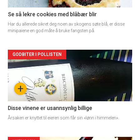
section
11
Se så lekre cookies med blåbær blir
Har du allerede sikret deg noen av skogens søte blå, er disse
minipaiene en god måte å bruke fangsten på.
Artikler
GODBITER I POLLISTEN
detail
-
+
section
11
Disse vinene er usannsynlig billige
Årsaken er knyttet til eieren som får sin «lønn i himmelen».
Dagens
rett