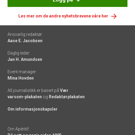
Les mer om de andre nyhetsbrevene våre her
Footer
Ansvarlig redaktør:
Aase E. Jacobsen
-
Daglig leder:
links
Jan H. Amundsen
Event manager:
Mina Hovden
All journalistikk er basert på
Vær
varsom-plakaten
og
Redaktørplakaten
Om informasjonskapsler
Om Apéritif: