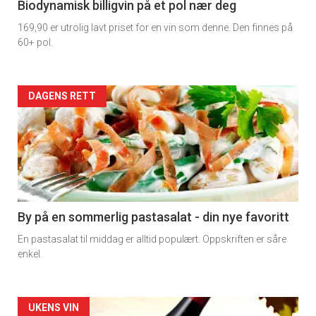
4
Biodynamisk billigvin på et pol nær deg
169,90 er utrolig lavt priset for en vin som denne. Den finnes på
60+ pol.
Forsiden
DAGENS RETT
akkurat
nå
-
5
By på en sommerlig pastasalat - din nye favoritt
En pastasalat til middag er alltid populært. Oppskriften er såre
enkel.
Forsiden
UKENS VIN