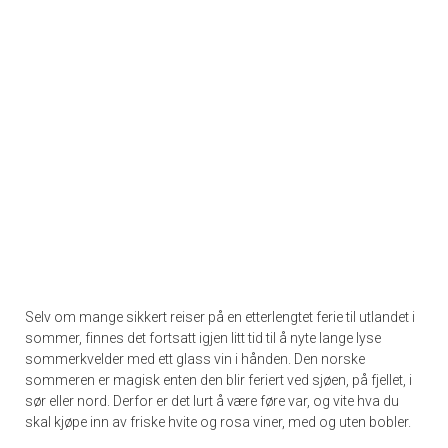
Selv om mange sikkert reiser på en etterlengtet ferie til utlandet i
sommer, finnes det fortsatt igjen litt tid til å nyte lange lyse
sommerkvelder med ett glass vin i hånden. Den norske
sommeren er magisk enten den blir feriert ved sjøen, på fjellet, i
sør eller nord. Derfor er det lurt å være føre var, og vite hva du
skal kjøpe inn av friske hvite og rosa viner, med og uten bobler.