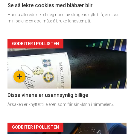
Se så lekre cookies med blåbær blir
Har du allerede sikret deg noen av skogens søte blå, er disse
minipaiene en god måte å bruke fangsten på.
Forsiden
GODBITER I POLLISTEN
akkurat
nå
+
-
2
Disse vinene er usannsynlig billige
Årsaken er knyttet til eieren som får sin «lønn i himmelen».
Forsiden
GODBITER I POLLISTEN