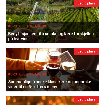
Ledig plass
tilsendt.
Registrer deg
KURS I OSLO, 26. AUGUST
Benytt sjansen til å smake og lære forskjellen
på hvitviner
Ledig plass
KURS I OSLO, 27. AUGUST
Sammenlign franske klassikere og ungarske
viner til en 5-retters meny
Ledig plass