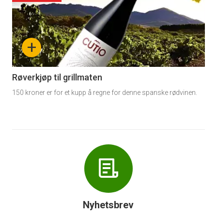
akkurat
nå
+
-
6
Røverkjøp til grillmaten
150 kroner er for et kupp å regne for denne spanske rødvinen.
Nyhetsbrev