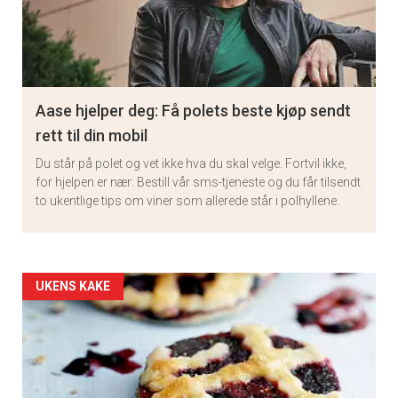
Aase hjelper deg: Få polets beste kjøp sendt
rett til din mobil
Du står på polet og vet ikke hva du skal velge. Fortvil ikke,
for hjelpen er nær: Bestill vår sms-tjeneste og du får tilsendt
to ukentlige tips om viner som allerede står i polhyllene.
Artikler
UKENS KAKE
detail
-