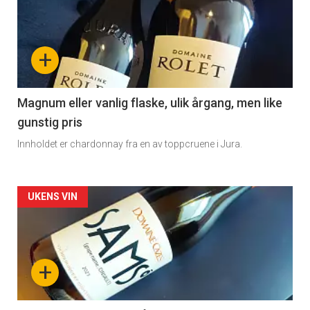
akkurat
nå
+
-
3
Magnum eller vanlig flaske, ulik årgang, men like
gunstig pris
Innholdet er chardonnay fra en av toppcruene i Jura.
Forsiden
UKENS VIN
akkurat
nå
+
-