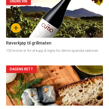
Artikler
UKENS VIN
detail
-
+
section
11
Røverkjøp til grillmaten
150 kroner er for et kupp å regne for denne spanske rødvinen.
Dagens
rett
Artikler
DAGENS RETT
2
detail
-
section